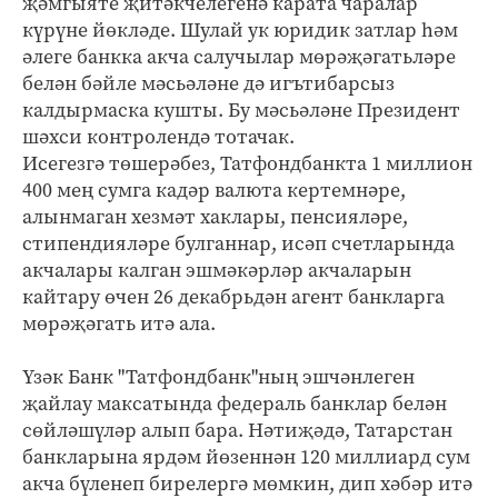
җәмгыяте җитәкчелегенә карата чаралар
күрүне йөкләде. Шулай ук юридик затлар һәм
әлеге банкка акча салучылар мөрәҗәгатьләре
белән бәйле мәсьәләне дә игътибарсыз
калдырмаска кушты. Бу мәсьәләне Президент
шәхси контролендә тотачак.
Исегезгә төшерәбез, Татфондбанкта 1 миллион
400 мең сумга кадәр валюта кертемнәре,
алынмаган хезмәт хаклары, пенсияләре,
стипендияләре булганнар, исәп счетларында
акчалары калган эшмәкәрләр акчаларын
кайтару өчен 26 декабрьдән агент банкларга
мөрәҗәгать итә ала.
Үзәк Банк "Татфондбанк"ның эшчәнлеген
җайлау максатында федераль банклар белән
сөйләшүләр алып бара. Нәтиҗәдә, Татарстан
банкларына ярдәм йөзеннән 120 миллиард сум
акча бүленеп бирелергә мөмкин, дип хәбәр итә