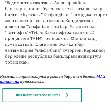
"Ведомости» газетасы. Акчалар кайсы
банкларга, ничек бүленәчәге ел азагына кадәр
билгеле булачак. "Татфондбанк"ка ярдәм итәргә
әзер санатор күптән эзләнә. Кандидатлар
арасында "Альфа-банк" та бар. Узган атнада
"Татнефть" «Түбән Кама нефтехим»ның 22
процентын ТАИФ группасына 32 миллиард
сумга саткан. Әлеге килешүдә кайбер
чыгымнарны "Альфа-банк" күтәргән. Керемнең
бер өлеше республика банкларын яхшыртуга
тотылачак.
Кызыклы яңалыкларны күзәтеп бару өчен безнең
МАХ
каналына
кушылыгыз.
Яңалыклар битенә керегез