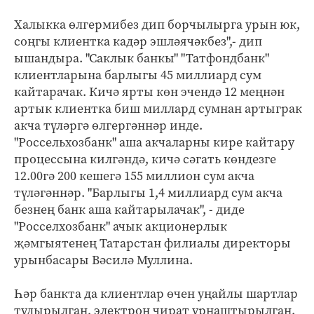
Халыкка өлгермибез дип борчылырга урын юк,
соңгы клиентка кадәр эшләячәкбез",- дип
ышандыра. "Саклык банкы" "Татфондбанк"
клиентларына барлыгы 45 миллиард сум
кайтарачак. Кичә ярты көн эчендә 12 меңнән
артык клиентка биш миллард сумнан артыграк
акча түләргә өлгергәннәр инде.
"Россельхозбанк" аша акчаларны кире кайтару
процессына килгәндә, кичә сәгать көндезге
12.00гә 200 кешегә 155 миллион сум акча
түләгәннәр. "Барлыгы 1,4 миллиард сум акча
безнең банк аша кайтарылачак", - диде
"Росселхозбанк" ачык акционерлык
җәмгыятенең Татарстан филиалы директоры
урынбасары Вәсилә Муллина.
Һәр банкта да клиентлар өчен уңайлы шартлар
тудырылган, электрон чират урнаштырылган.