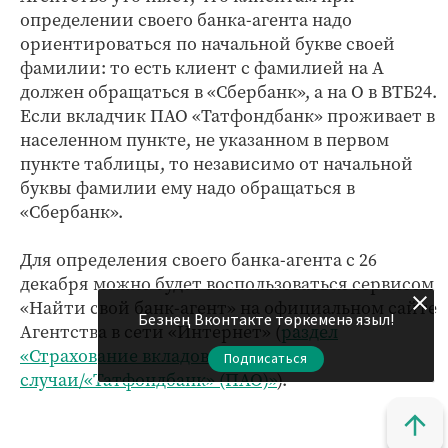
определении своего банка-агента надо
ориентироваться по начальной букве своей
фамилии: то есть клиент с фамилией на А
должен обращаться в «Сбербанк», а на О в ВТБ24.
Если вкладчик ПАО «Татфондбанк» проживает в
населенном пункте, не указанном в первом
пункте таблицы, то независимо от начальной
буквы фамилии ему надо обращаться в
«Сбербанк».
Для определения своего банка-агента с 26
декабря можно будет воспользоваться сервисом
«Найти свой банк-агент» на официальном сайте
Безнең Вконтакте төркеменә языл!
Агентства в сети «Интернет» (
раздел
«Страхование вкладов/Страховые
Подписаться
случаи/«Татфондбанк» (ПАО)»
).