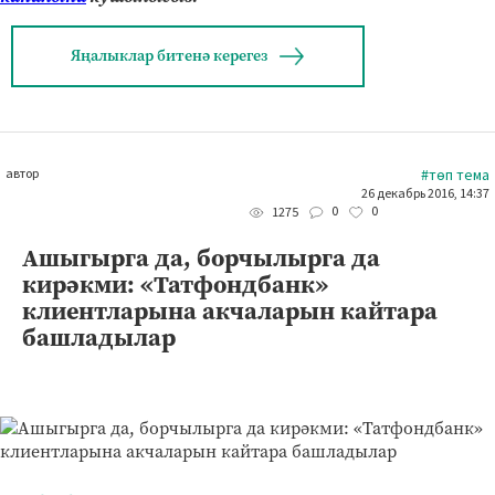
Яңалыклар битенә керегез
автор
#төп тема
26 декабрь 2016, 14:37
0
0
1275
Ашыгырга да, борчылырга да
кирәкми: «Татфондбанк»
клиентларына акчаларын кайтара
башладылар