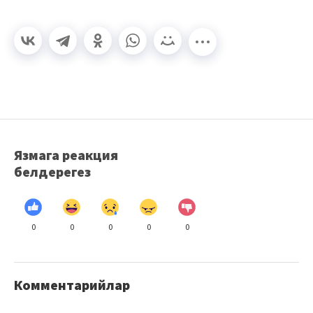
Язмага реакция
белдерегез
0
0
0
0
0
Комментарийлар