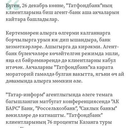
Бүген, 26 декабрь көнне, "Татфондбанк"ның
клиентларына биш агент-банк аша акчаларын
кайтара башладылар.
Кертемнәрен алырга өлгерми калганнарга
борчылырга урын юк дип ышандыра, банк
хезмәткәрләре. Ашыгырга да кирәкми. Агент-
банк бүлекчәләре көчәйтелгән режимда эшли,
яңа ел бәйрәмнәрендә дә клиентларны кабул
итәчәк. Акчаларны "Татфондбанк"ка карата
мораторий гамәлдә булган вакытта, ягъни өч ай
дәвамында алырга мөмкин әле.
"Татар-информ" агентлыгында әлеге темага
багышланган матбугат конференциясендә "АК
БАРС" Банк, "Россельхозбанк", "Саклык банкы"
вәкилләре дә катнашты. "Татфондбанк"
клиентларының 76 проценты Казанга туры