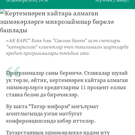
28 декабрь 2016, 14:30
Уку өчен 2 минут
«АК БАРС" Банк һәм "Саклык банкы" исәп счетлары
"катырылган" клиентлар өчен ташламалы шартларда
кредит программалары тәкъдим итә.
Программалар саны берничә. Ставкалар шулай
ук төрле, әйтик, кертемнәрен кайтара алмаган
эшмәкәрләргә кредитларны 11 процент еллык
ставка белән дә бирәчәкләр.
Бу хакта "Татар-информ" мәгълүмат
агентлыгында узган матбугат
конференциясендә хәбәр иттеләр.
Татарстанның эшмәкәрлеккә ярдәм итү