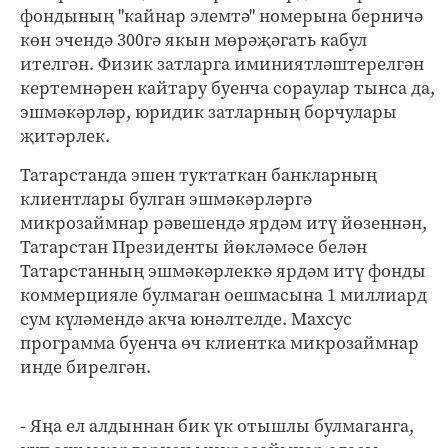
фондының "кайнар элемтә" номерына берничә
көн эчендә 300гә якын мөрәҗәгать кабул
ителгән. Физик затларга иминиятләштерелгән
кертемнәрен кайтару буенча сораулар тынса да,
эшмәкәрләр, юридик затларның борчулары
җитәрлек.
Татарстанда эшен туктаткан банкларның
клиентлары булган эшмәкәрләргә
микрозаймнар рәвешендә ярдәм итү йөзеннән,
Татарстан Президенты йөкләмәсе белән
Татарстанның эшмәкәрлеккә ярдәм итү фонды
коммерцияле булмаган оешмасына 1 миллиард
сум күләмендә акча юнәлтелде. Махсус
программа буенча өч клиентка микрозаймнар
инде бирелгән.
- Яңа ел алдыннан бик үк отышлы булмаганга,