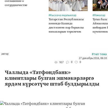
соглашение о
сотрудничестве
#Кыскача яңалыклар
#Язмалар
Татарстан Республикасы
Тугыз бала
көнендә Казанда
Аймасовла
дистәләгән пар берьюлы
шәһәрдән 
никахларын теркәячәк
күченгәнн
автор
#төп тема
27 декабрь 2016, 06:10
0
0
917
Чаллыда «Татфондбанк»
клиентлары булган эшмәкәрләргә
ярдәм күрсәтүче штаб булдырылды