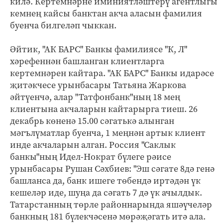
килә. Кертемнәрне иминиятләштерү агентлыгы
кемнең кайсы банктан акча аласын фамилия
буенча билгеләп чыккан.
Әйтик, "АК БАРС" Банкы фамилиясе "К, Л"
хәрефеннән башланган клиентларга
кертемнәрен кайтара. "АК БАРС" Банкы идарәсе
җитәкчесе урынбасары Татьяна Жаркова
әйтүенчә, алар "Татфонбанк"ның 18 мең
клиентына акчаларын кайтарырга тиеш. 26
декабрь көненә 15.00 сәгатькә алынган
мәгълүматлар буенча, 1 меңнән артык клиент
инде акчаларын алган. Россия "Саклык
банкы"ның Идел-Нократ бүлеге рәисе
урынбасары Рушан Сәхбиев: "Эш сәгате 8дә генә
башланса да, банк ишеге төбендә иртәдән үк
кешеләр иде, шуңа да сәгать 7 дә үк ачылдык.
Татарстанның төрле районнарында яшәүчеләр
банкның 181 бүлекчәсенә мөрәҗәгать итә ала.