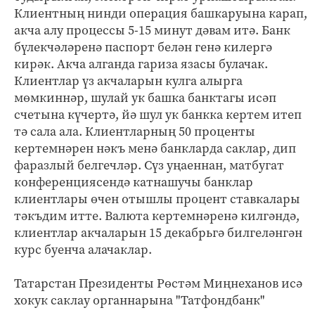
Клиентның нинди операция башкаруына карап,
акча алу процессы 5-15 минут дәвам итә. Банк
бүлекчәләренә паспорт белән генә килергә
кирәк. Акча алганда гариза язасы булачак.
Клиентлар үз акчаларын кулга алырга
мөмкиннәр, шулай ук башка банктагы исәп
счетына күчертә, йә шул ук банкка кертем итеп
тә сала ала. Клиентларның 50 проценты
кертемнәрен нәкъ менә банкларда саклар, дип
фаразлый белгечләр. Сүз уңаеннан, матбугат
конференциясендә катнашучы банклар
клиентлары өчен отышлы процент ставкалары
тәкъдим итте. Валюта кертемнәренә килгәндә,
клиентлар акчаларын 15 декабрьгә билгеләнгән
курс буенча алачаклар.
Татарстан Президенты Рөстәм Миңнеханов исә
хокук саклау органнарына "Татфондбанк"