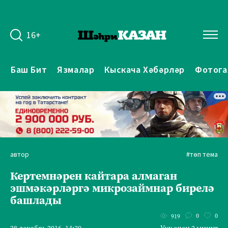
16+
Баш Бит
Язмалар
Кыскача Хәбәрләр
Фотога
автор
#төп тема
Кертемнәрен кайтара алмаган
эшмәкәрләргә микрозаймнар бирелә
башлады
0
0
919