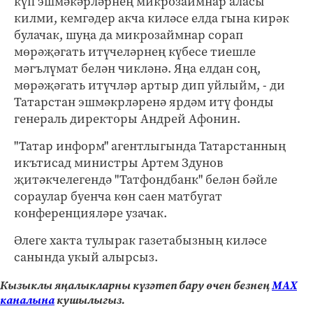
күп эшмәкәрләрнең микрозаймнар аласы
килми, кемгәдер акча киләсе елда гына кирәк
булачак, шуңа да микрозаймнар сорап
мөрәҗәгать итүчеләрнең күбесе тиешле
мәгълүмат белән чикләнә. Яңа елдан соң,
мөрәҗәгать итүчләр артыр дип уйлыйм, - ди
Татарстан эшмәкрләренә ярдәм итү фонды
генераль директоры Андрей Афонин.
"Татар информ" агентлыгында Татарстанның
икътисад министры Артем Здунов
җитәкчелегендә "Татфондбанк" белән бәйле
сораулар буенча көн саен матбугат
конференцияләре узачак.
Әлеге хакта тулырак газетабызның киләсе
санында укый алырсыз.
Кызыклы яңалыкларны күзәтеп бару өчен безнең
МАХ
каналына
кушылыгыз.