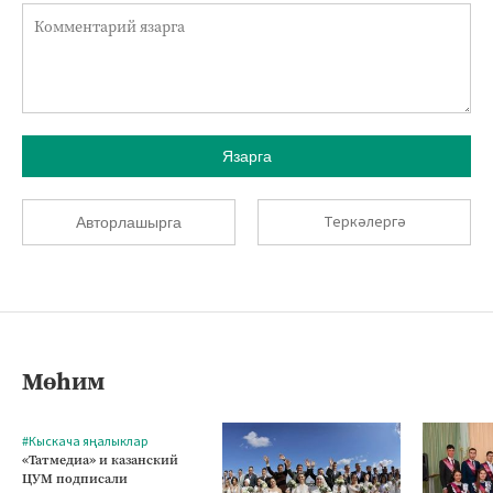
Язарга
Теркәлергә
Авторлашырга
Мөһим
#Кыскача яңалыклар
«Татмедиа» и казанский
ЦУМ подписали