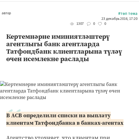
автор
#төп тема
23 декабрь 2016, 17:20
0
0
1307
Кертемнәрне иминиятләштерү
агентлыгы банк агентларда
Татфондбанк клиентларына түләү
өчен исемлекне раслады
В АСВ определили списки на выплату
клиентам Татфондбанка в банках-агентах
Агентство уточняет, что клиентам при