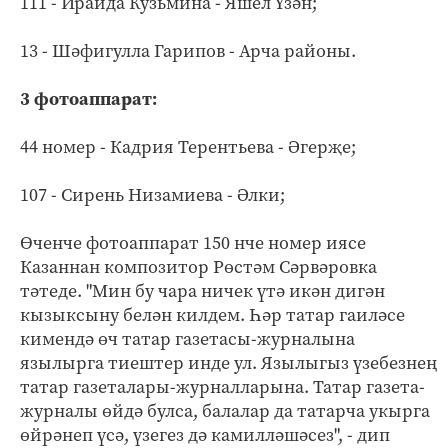
111 - Ираида Кузьмина - Яшел Үзән;
13 - Шәфигулла Гарипов - Арча районы.
3 фотоаппарат:
44 номер - Кадрия Терентьева - Әгерҗе;
107 - Сирень Низамиева - Әлки;
Өченче фотоаппарат 150 нче номер иясе
Казаннан композитор Рөстәм Сәрвәровка
тәтеде. "Мин бу чара ничек үтә икән дигән
кызыксыну белән килдем. Һәр татар гаиләсе
кимендә өч татар газетасы-журналына
язылырга тиештер инде ул. Язылыгыз үзебезнең
татар газеталары-журналларына. Татар газета-
журналы өйдә булса, балалар да татарча укырга
өйрәнеп үсә, үзегез дә камилләшәсез", - дип