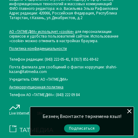
информационных технологий и массовых коммуникаций
ФИО главного редактора: и.о. Васильева Эльза Рафаиловна
Адрес редакции: 420066, Российская Федерация, Республика
Татарстан, г.Казань, ул.Декабристов, д.2
АО «ТАТМЕДИА» использует «cookie»
для персонализации
сервисов и удобства пользователей сайтом. Использование
«cookie» можно отменить в настройках браузера.
Политика конфиденциальности
Телефон редакции:
(843) 222-05-41, 8 (917) 851-69-62
Почта филиала для сообщений о фактах коррупции: shahri-
kazan@tatmedia.com
Учредитель СМИ: АО «ТАТМЕДИА»
Антикоррупционная политика
Телефон АО «ТАТМЕДИА»: (843) 222 09 84
Live Internet
16+
Безнең Вконтакте төркеменә языл!
Подписаться