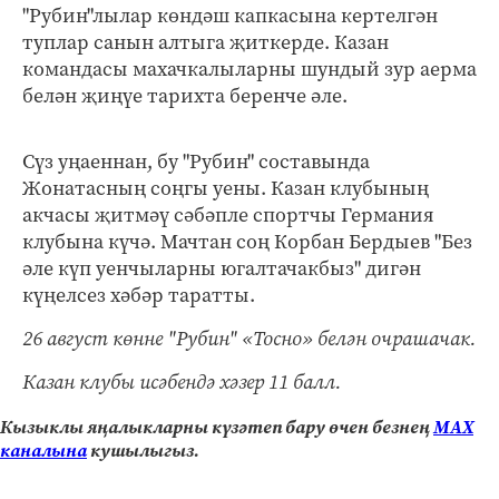
"Рубин"лылар көндәш капкасына кертелгән
туплар санын алтыга җиткерде. Казан
командасы махачкалыларны шундый зур аерма
белән җиңүе тарихта беренче әле.
Сүз уңаеннан, бу "Рубин" составында
Жонатасның соңгы уены. Казан клубының
акчасы җитмәү сәбәпле спортчы Германия
клубына күчә. Мачтан соң Корбан Бердыев "Без
әле күп уенчыларны югалтачакбыз" дигән
күңелсез хәбәр таратты.
26 август көнне "Рубин" «Тосно» белән очрашачак.
Казан клубы исәбендә хәзер 11 балл.
Кызыклы яңалыкларны күзәтеп бару өчен безнең
МАХ
каналына
кушылыгыз.