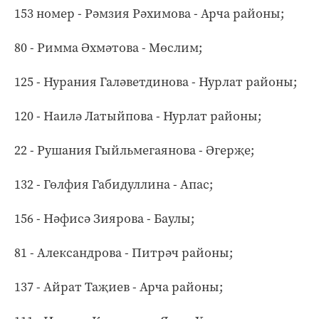
153 номер - Рәмзия Рәхимова - Арча районы;
80 - Римма Әхмәтова - Мөслим;
125 - Нурания Галәветдинова - Нурлат районы;
120 - Наилә Латыйпова - Нурлат районы;
22 - Рушания Гыйльмегаянова - Әгерҗе;
132 - Гөлфия Габидуллина - Апас;
156 - Нәфисә Зиярова - Баулы;
81 - Александрова - Питрәч районы;
137 - Айрат Таҗиев - Арча районы;