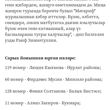
генә җибәрдем, җиңүгә өметләнмәдем дә. Миңа
җиңүем турында беренче булып "Мәгариф"
журналыннан хәбәр иттеләр. Бүләк, әлбәттә,
сөендерә, ләкин матбугатка даими язылучылар
бүләк өчен генә катнашмый, алар үз
басмаларына тугры калучылар", - дип билгеләп
узды Раиф Зиннәтуллин.
Сарык йоныннан юрган ияләре:
119 номер - Люция Кыямова - Нурлат районы;
60 номер - Фирдәвес Мусин - Минзәлә районы;
128 номер - Фәния Солтанова - Балык Бистәсе;
11 номер - Алмаз Закиров - Кукмара;