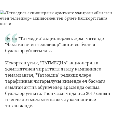
Бүген "Татмедиа" акционерлык җәмгыятендә
"Язылган өчен телевизор" акциясе буенча
бүләкләр уйнатылды.
Искәртеп үтик, "ТАТМЕДИА" акционерлык
җәмгыятенең чираттагы язылу кампаниясе
тәмамлангач, "Татмедиа" редакцияләре
тарафыннан чыгарылучы кимендә өч басмага
язылган актив абунәчеләр арасында оешма
бүләкләр уйната. Июнь азагында исә 2017 елның
икенче яртыеллыгына язылу кампаниясе
төгәллләнде.