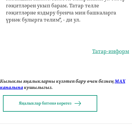
гәҗитләрен укып барам. Татар телле
гәҗитләрне яздыру буенча мин башкаларга
үрнәк булырга телим", - ди ул.
Татар-информ
Кызыклы яңалыкларны күзәтеп бару өчен безнең
МАХ
каналына
кушылыгыз.
Яңалыклар битенә керегез