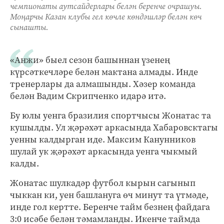
чемпионаты аутсайдерлары белән беренче очрашуы.
Моңарчы Казан клубы гел көчле көндәшләр белән көч
сынашты.
«Анжи» быел сезон башыннан үзенең
күрсәткечләре белән мактана алмады. Инде
тренерлары да алмашынды. Хәзер команда
белән Вадим Скрипченко идарә итә.
Бу юлы уенга бразилия спортчысы Жонатас та
кушылды. Ул җәрәхәт аркасында Хабаровсктагы
уенны калдырган иде. Максим Канунников
шулай ук җәрәхәт аркасында уенга чыкмый
калды.
Жонатас шулкадәр футбол кырын сагынып
чыккан ки, уен башлануга өч минут та үтмәде,
инде гол кертте. Беренче тайм безнең файдага
3:0 исәбе белән тәмамланды. Икенче таймда