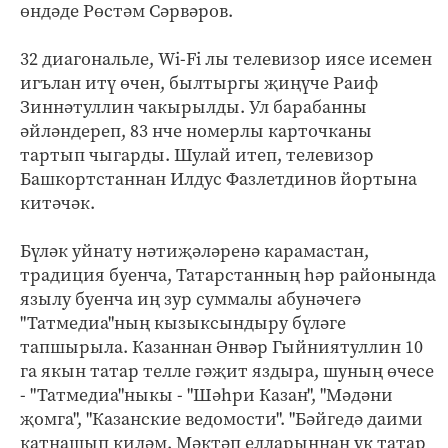
өндәде Рөстәм Сәрвәров.
32 диагональле, Wi-Fi лы телевизор иясе исемен
игълан итү өчен, былтыргы җиңүче Раиф
Зиннәтуллин чакырылды. Ул барабанны
әйләндереп, 83 нче номерлы карточканы
тартып чыгарды. Шулай итеп, телевизор
Башкортстаннан Илдус Фазлетдинов йортына
китәчәк.
Бүләк уйнату нәтиҗәләренә карамастан,
традиция буенча, Татарстанның һәр районында
язылу буенча иң зур суммалы абунәчегә
"Татмедиа"ның кызыксындыру бүләге
тапшырыла. Казаннан Әнвәр Гыйниятуллин 10
га якын татар телле гәҗит яздыра, шуның өчесе
- "Татмедиа"ныкы - "Шәһри Казан", "Мәдәни
җомга", "Казанские ведомости". "Бәйгедә даими
катнашып киләм. Мәктәп елларыннан ук татар