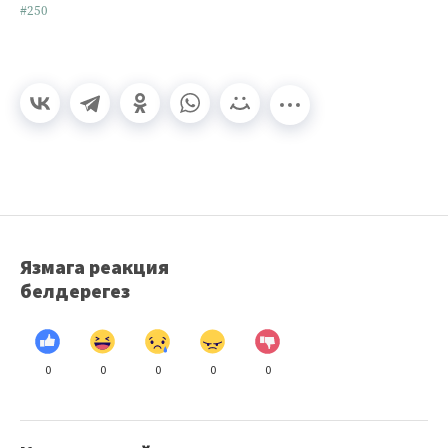
#250
Язмага реакция
белдерегез
0
0
0
0
0