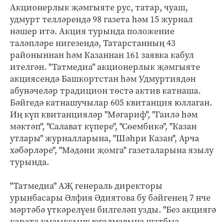
Акционерлык җәмгыяте рус, татар, чуаш,
удмурт телләрендә 98 газета һәм 15 журнал
нәшер итә. Акция турында положение
таләпләре нигезендә, Татарстанның 43
районыннан һәм Казаннан 161 заявка кабул
ителгән. "Татмедиа" акционерлык җәмгыяте
акциясендә Башкортстан һәм Удмуртиядән
абунәчеләр традицион төстә актив катнаша.
Бәйгедә катнашучылар 605 квитанция юллаган.
Иң күп квитанцияләр "Мәгариф", "Гаилә һәм
мәктәп", "Салават күпере", "Сөембикә", "Казан
утлары" журналларына, "Шәһри Казан", Арча
хәбәрләре", "Мәдәни җомга" газеталарына язылу
турында.
"Татмедиа" АҖ генераль директоры
урынбасары Әлфия Әдиятова бу бәйгенең 7 нче
мәртәбә үткәрелүен билгеләп узды. "Без акциягә
карата кызыксыну югалмавына шатбыз.