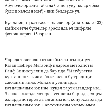
Абунәчеләр алга таба да безнең укучыларыбыз
булып калсын иде", - дип белдерде ул.
Бүләкнең иң кәттәсе - телевизор (диагонале - 32),
кыйммәтле бүләкләр арасында өч цифрлы
фотоаппарат, 15 юрган.
Чарада телевизор откан былтыргы җиңүче -
Казан шәһәре Мәгариф идарәсе методисты
Раиф Зиннәтуллин да бар иде. "Матбугатка
күптәннән язылам, балачактан бу традиция
сакланып килә. Мондый уенннарда
катнашканым юк иде, күңел тартмагандырмы...
Элекке елларда лотерея уеннары бар иде, соңгы
елларда лотерея да алганым юк, конурсларда да
катнашканым юк. Карточкамны кызык өчен