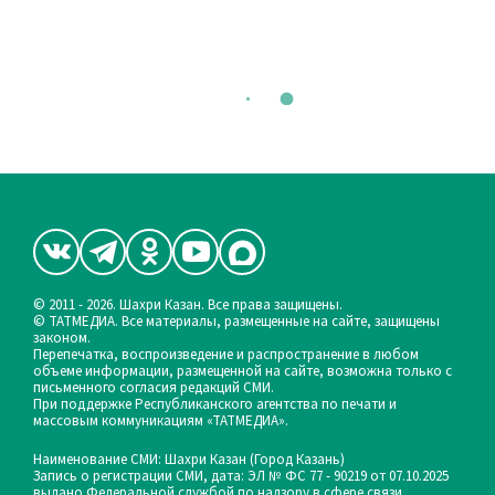
© 2011 - 2026. Шахри Казан. Все права защищены.
© ТАТМЕДИА. Все материалы, размещенные на сайте, защищены
законом.
Перепечатка, воспроизведение и распространение в любом
объеме информации, размещенной на сайте, возможна только с
письменного согласия редакций СМИ.
При поддержке Республиканского агентства по печати и
массовым коммуникациям «ТАТМЕДИА».
Наименование СМИ: Шахри Казан (Город Казань)
Запись о регистрации СМИ, дата: ЭЛ № ФС 77 - 90219 от 07.10.2025
выдано Федеральной службой по надзору в сфере связи,