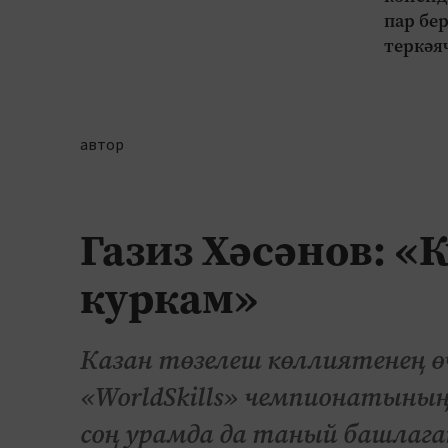
пар бе
теркәя
автор
Газиз Хәсәнов: «
куркам»
Казан төзелеш көллиятенең ө
«WorldSkills» чемпионатының
соң урамда да таный башлаган