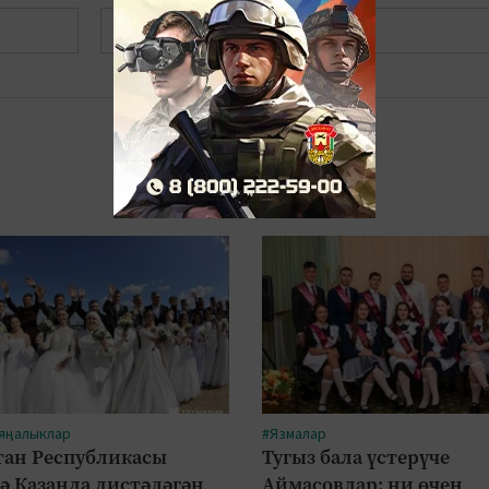
Теркәлергә
 яңалыклар
#Язмалар
тан Республикасы
Тугыз бала үстерүче
ә Казанда дистәләгән
Аймасовлар: ни өчен