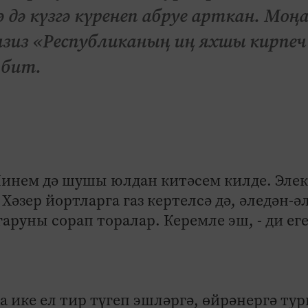
дә күзгә күренеп абруе арткан. Моң
Газиз «Респуб­ликаның иң яхшы кирпеч
 бит.
 Минем дә шушы юлдан китәсем килде. Элек
Хәзер йортларга газ кертелсә дә, әледән-ә
руны сорап торалар. Керемле эш, - ди еге
а ике ел тир түгеп эш­ләргә, өйрәнергә ту