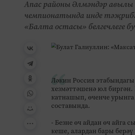
Апас районы Әлмәндәр авылы 
чемпионатында инде тәҗрибәл
«Балта остасы» белгечлеге бу
Ләкин Россия этабындагы
хезмәттәшенә юл биргән.
катнашып, өченче урынга 
составында.
- Безне өч айдан өч айга 
кеше, алардан бары берәү