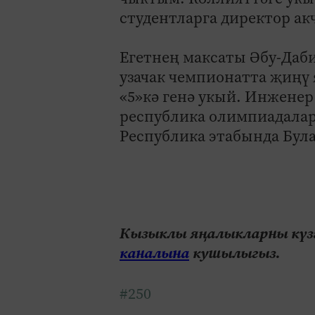
студентларга ­директор акч
Егетнең максаты Әбу-Даби 
узачак чемпионатта җиңү 
«5»кә генә укый. Инженер
республика олимпиадалар
Республика этабында Була
Кызыклы яңалыкларны күзә
каналына
кушылыгыз.
#250