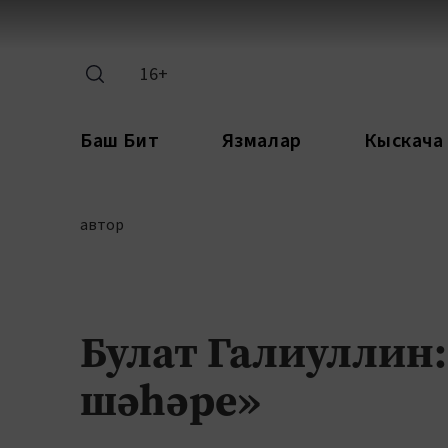
16+
Баш Бит
Язмалар
Кыскача
автор
Булат Галиуллин
шәһәре»