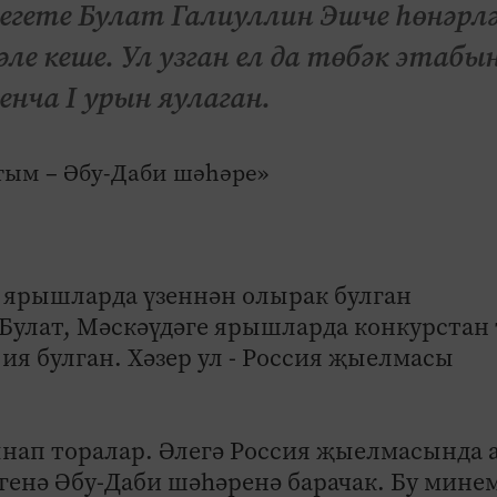
егете Булат Галиуллин Эшче һөнәрл
е кеше. Ул узган ел да төбәк этабы
енча I урын яулаган.
 ярышларда үзеннән олырак булган
 Булат, Мәскәүдәге ярышларда конкурстан
ия булган. Хәзер ул - Россия җыелмасы
сынап тора­лар. Әлегә Россия җыелмасында
 генә Әбу-Даби шәһәренә барачак. Бу мине