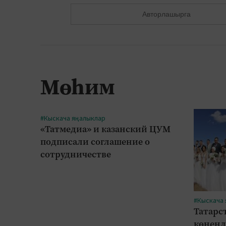
Авторлашырга
Мөһим
#Кыскача яңалыклар
«Татмедиа» и казанский ЦУМ
подписали соглашение о
сотрудничестве
#Кыскача
Татарс
көненд