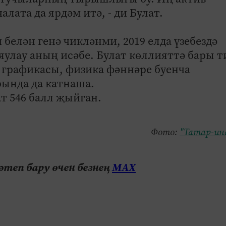
алата да ярдәм итә, - ди Булат.
белән генә чикләнми, 2019 елда үзебездә
яулау аның исәбе. Булат көллияттә бары т
 графикасы, физика фәннәре буенча
ында да катнаша.
т 546 балл җыйган.
Фото:
"Татар-ин
теп бару өчен безнең
МАХ