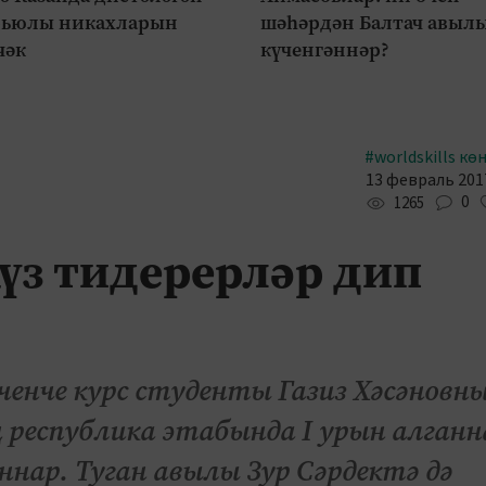
рьюлы никахларын
шәһәрдән Балтач авыл
чәк
күченгәннәр?
#worldskills кө
13 февраль 2017
0
1265
Күз тидерерләр дип
ченче курс студенты Газиз Хәсәновн
 республика этабында I урын алганн
нар. Туган авылы Зур Сәрдектә дә