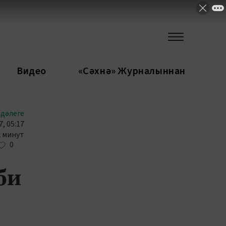
Видео
«Сәхнә» Журналыннан
ндәлеге
, 05:17
2 минут
0
би