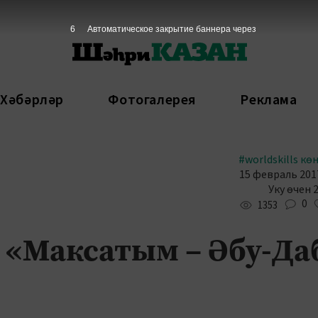
5
Автоматическое закрытие баннера через
 Хәбәрләр
Фотогалерея
Реклама
#worldskills кө
15 февраль 2017
Уку өчен 
0
1353
: «Максатым – Әбу-Да