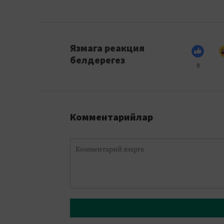
Язмага реакция
белдерегез
0
Комментарийлар