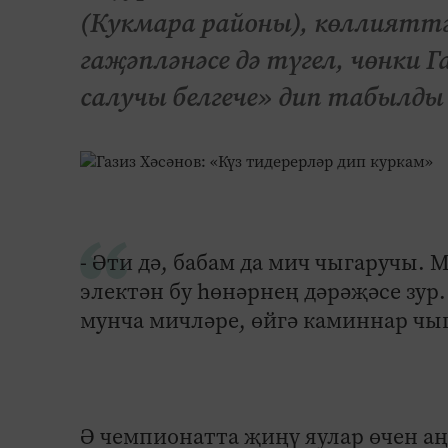
(Кукмара районы), көллияттә 
гаҗәпләнәсе дә түгел, чөнки 
салучы белгече» дип табылды
- Әти дә, бабам да мич чыгаручы.
электән бу һөнәрнең дәрәҗәсе зур. 
мунча мичләре, өйгә каминнар чыга
Ә чемпионатта җиңү ­яулар өчен аң