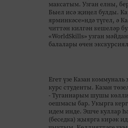
максатым. Узган елны, бе
Быел исә җиңел булды. Кар
ярминкәсе»ндә түгел, ә К
читтән килгән кешеләр бул
«WorldSkills» узган мәйд
балалары өчен экскурсиял
Егет үзе Казан коммуналь
курс студенты. Казан төзе
- Туганнарым шушы көлли
оешмасы бар. Укырга керг
идем инде. Эшче куллар һ
(беседка) җыярга кирәк 
чыктым. Көллияттәге укы