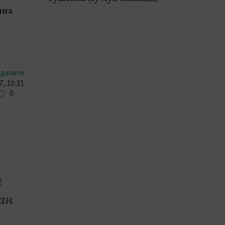
ына
ндәлеге
, 10:31
0
ы
ан