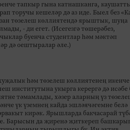
ренче тапкыр гына катнашканга, каушатт
ап торучы кешеләр дә аз иде. Быел без «К
азан төзелеш көллиятендә ярыштык, шуңа
мады, - ди егет. (Исегезгә төшерәбез,
анчыклар буенча студентлар һәм мәктәп
әр дә оештыралар әле.)
 хуҗалык һәм төзелеш көллиятенең икенче
леш институтына укырга керергә дә исәбе 
ятне тәмамлады, хәзер аларның үз төзеле
әнче үк үземнең кайда эшләячәгемне белә
әрвакыт кирәк. Ярышларда бакчасарай түб
иде. Барысын да җиренә җиткереп башкары
тучыларның ­тырышлыгы бу. Иң актив