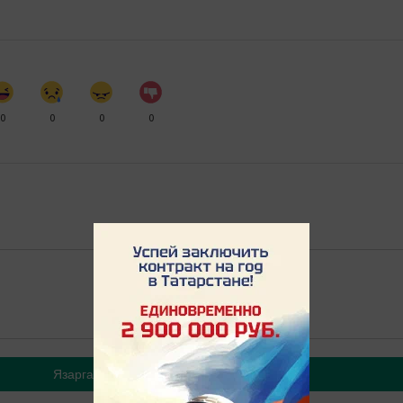
0
0
0
0
Язарга