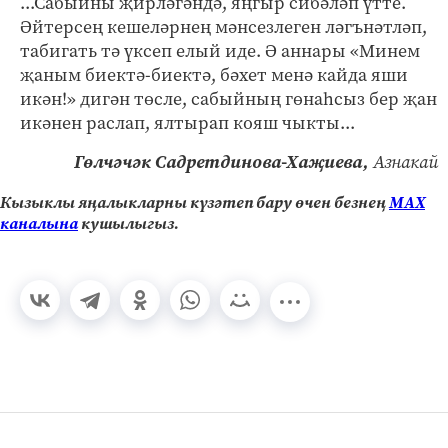
...Сабыйны җирләгәндә, яңгыр сибәләп үтте.
Әйтерсең кешеләрнең мәнсезлеген ләгънәтләп,
табигать тә үксеп елый иде. Ә аннары «Минем
җаным биектә-биектә, бәхет менә кайда яши
икән!» дигән төсле, сабыйның гөнаһсыз бер җан
икәнен раслап, ялтырап кояш чыкты...
Гөлчәчәк Садретдинова-Хаҗиева,
Азнакай
Кызыклы яңалыкларны күзәтеп бару өчен безнең
МАХ
каналына
кушылыгыз.