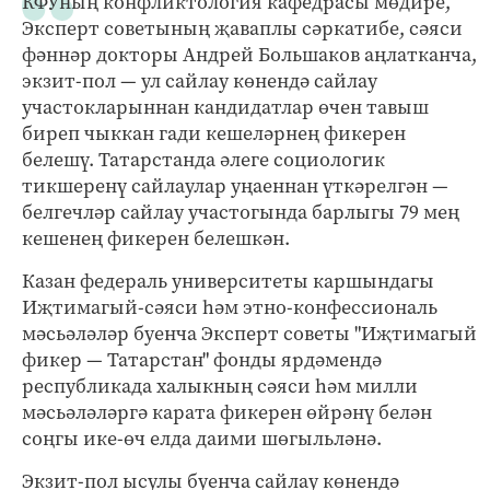
КФУның конфликтология кафедрасы мөдире,
Эксперт советының җаваплы сәркатибе, сәяси
фәннәр докторы Андрей Большаков аңлатканча,
экзит-пол — ул сайлау көнендә сайлау
участокларыннан кандидатлар өчен тавыш
биреп чыккан гади кешеләрнең фикерен
белешү. Татарстанда әлеге социологик
тикшеренү сайлаулар уңаеннан үткәрелгән —
белгечләр сайлау участогында барлыгы 79 мең
кешенең фикерен белешкән.
Казан федераль университеты каршындагы
Иҗтимагый-сәяси һәм этно-конфессиональ
мәсьәләләр буенча Эксперт советы "Иҗтимагый
фикер — Татарстан" фонды ярдәмендә
республикада халыкның сәяси һәм милли
мәсьәләләргә карата фикерен өйрәнү белән
соңгы ике-өч елда даими шөгыльләнә.
Экзит-пол ысулы буенча сайлау көнендә