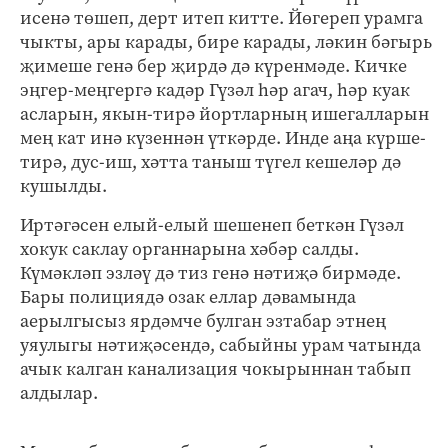
исенә төшеп, дерт итеп китте. Йөгереп урамга
чыкты, ары карады, бире карады, ләкин бәгырь
җимеше генә бер җирдә дә күренмәде. Кичке
эңгер-меңгергә кадәр Гүзәл һәр агач, һәр куак
асларын, якын-тирә йортларның ишегалларын
мең кат инә күзеннән үткәрде. Инде аңа күрше-
тирә, дус-иш, хәтта таныш түгел кешеләр дә
кушылды.
Иртәгәсен елый-елый шешенеп беткән Гүзәл
хокук саклау органнарына хәбәр салды.
Күмәкләп эзләү дә тиз генә нәтиҗә бирмәде.
Бары полициядә озак еллар дәвамында
аерылгысыз ярдәмче булган эзтабар этнең
уяулыгы нәтиҗәсендә, сабыйны урам чатында
ачык калган канализация чокырыннан табып
алдылар.