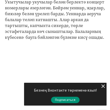
Укытучылар укучылар белән берлектә концерт
номерлары әзерләгән. Бәйрәм уеннар, җырлар,
биюләр белән үрелеп барды. Уеннарда аеруча
балалар теләп катнашты. Алар аркан да
тартышты, капчыкта сикерде, төрле
эстафеталарда көч сынаштылар. Балаларның
күбесенә бауга бәйләнгән бүләкне кисү ошады.
Безнең Вконтакте төркеменә языл!
Подписаться