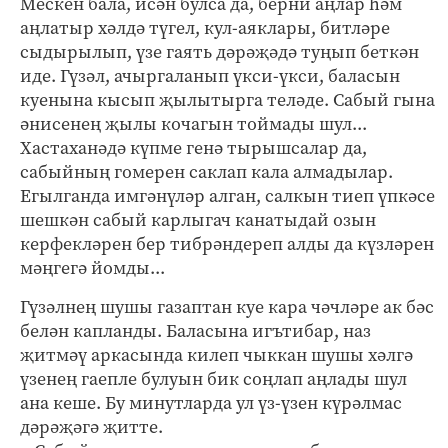
Мескен бала, исән булса да, берни аңлар һәм
аңлатыр хәлдә түгел, кул-аяклары, битләре
сыдырылып, үзе гаять дәрәҗәдә туңып беткән
иде. Гүзәл, ачыргаланып үкси-үкси, баласын
куенына кысып җылытырга теләде. Сабый гына
әнисенең җылы кочагын тоймады шул...
Хастаханәдә күпме генә тырышсалар да,
сабыйның гомерен саклап кала алмадылар.
Егылганда имгәнүләр алган, салкын тиеп үпкәсе
шешкән сабый карлыгач канатыдай озын
керфекләрен бер тибрәндереп алды да күзләрен
мәңгегә йомды...
Гүзәлнең шушы газаптан куе кара чәчләре ак бәс
белән капланды. Баласына игътибар, наз
җитмәү аркасында килеп чыккан шушы хәлгә
үзенең гаепле булуын бик соңлап аңлады шул
ана кеше. Бу минутларда ул үз-үзен күрәлмас
дәрәҗәгә җитте.