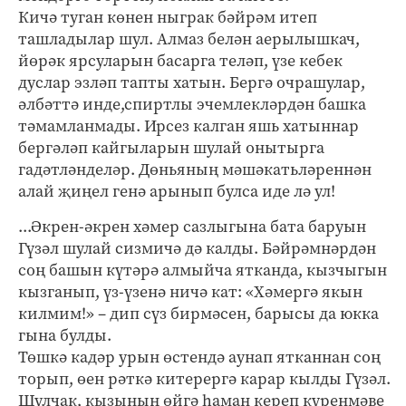
Кичә туган көнен ныграк бәйрәм итеп
ташладылар шул. Алмаз белән аерылышкач,
йөрәк ярсуларын басарга теләп, үзе кебек
дуслар эзләп тапты хатын. Бергә очрашулар,
әлбәттә инде,спиртлы эчемлекләрдән башка
тәмамланмады. Ирсез калган яшь хатыннар
бергәләп кайгыларын шулай онытырга
гадәтләнделәр. Дөньяның мәшәкатьләреннән
алай җиңел генә арынып булса иде лә ул!
...Әкрен-әкрен хәмер сазлыгына бата баруын
Гүзәл шулай сизмичә дә калды. Бәйрәмнәрдән
соң башын күтәрә алмыйча ятканда, кызчыгын
кызганып, үз-үзенә ничә кат: «Хәмергә якын
килмим!» – дип сүз бирмәсен, барысы да юкка
гына булды.
Төшкә кадәр урын өстендә аунап ятканнан соң
торып, өен рәткә китерергә карар кылды Гүзәл.
Шулчак, кызының өйгә һаман кереп күренмәве