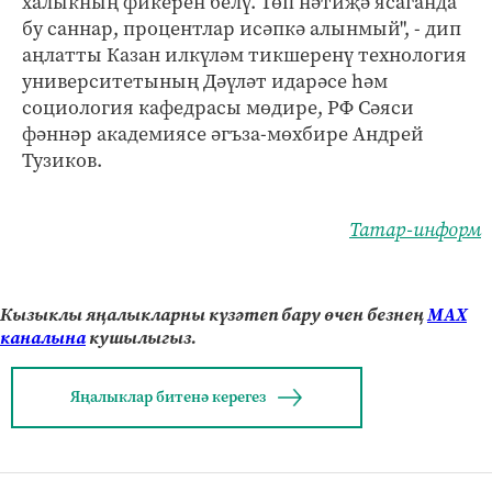
халыкның фикерен белү. Төп нәтиҗә ясаганда
бу саннар, процентлар исәпкә алынмый", - дип
аңлатты Казан илкүләм тикшеренү технология
университетының Дәүләт идарәсе һәм
социология кафедрасы мөдире, РФ Сәяси
фәннәр академиясе әгъза-мөхбире Андрей
Тузиков.
Татар-информ
Кызыклы яңалыкларны күзәтеп бару өчен безнең
МАХ
каналына
кушылыгыз.
Яңалыклар битенә керегез