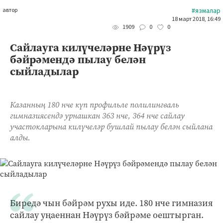
автор
#язмалар
18 март 2018, 16:49
0
0
1909
Сайлауга килүчеләрне Нәүрүз
бәйрәмендә пылау белән
сыйладылар
Казанның 180 нче күп профильле полилингваль
гимназиясендә урнашкан 363 нче, 364 нче сайлау
участокларына килүчеләр бушлай пылау белән сыйлана
алды.
Биредә чын бәйрәм рухы иде. 180 нче гимназия
сайлау уңаеннан Нәүрүз бәйрәме оештырган.