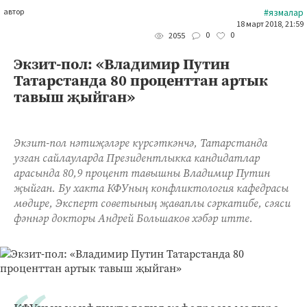
автор
#язмалар
18 март 2018, 21:59
0
0
2055
Экзит-пол: «Владимир Путин
Татарстанда 80 проценттан артык
тавыш җыйган»
Экзит-пол нәтиҗәләре күрсәткәнчә, Татарстанда
узган сайлауларда Президентлыкка кандидатлар
арасында 80,9 процент тавышны Владимир Путин
җыйган. Бу хакта КФУның конфликтология кафедрасы
мөдире, Эксперт советының җаваплы сәркатибе, сәяси
фәннәр докторы Андрей Большаков хәбәр итте.