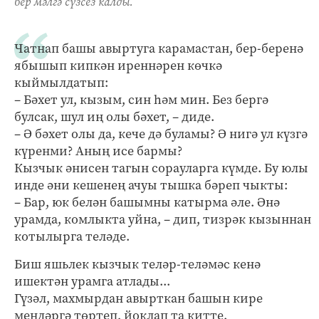
бер мәлгә сүзсез калды.
Чатнап башы авыртуга карамастан, бер-беренә
ябышып кипкән иреннәрен көчкә
кыймылдатып:
– Бәхет ул, кызым, син һәм мин. Без бергә
булсак, шул иң олы бәхет, – диде.
– Ә бәхет олы да, кече дә буламы? Ә нигә ул күзгә
күренми? Аның исе бармы?
Кызчык әнисен тагын сорауларга күмде. Бу юлы
инде әни кешенең ачуы тышка бәреп чыкты:
– Бар, юк белән башымны катырма әле. Әнә
урамда, комлыкта уйна, – дип, тизрәк кызыннан
котылырга теләде.
Биш яшьлек кызчык теләр-теләмәс кенә
ишектән урамга атлады...
Гүзәл, махмырдан авырткан башын кире
мендәргә төртеп, йоклап та китте.