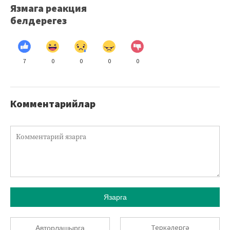
Язмага реакция
белдерегез
7
0
0
0
0
Комментарийлар
Язарга
Теркәлергә
Авторлашырга