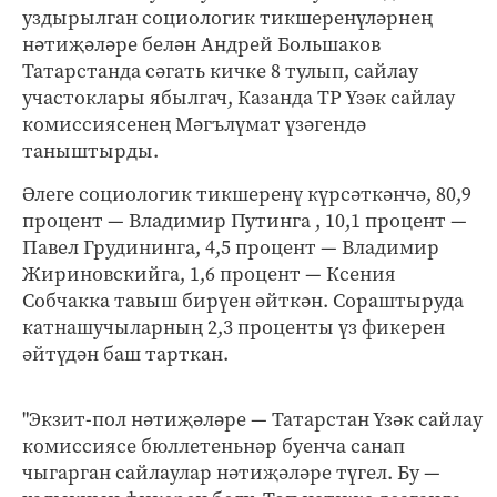
уздырылган социологик тикшеренүләрнең
нәтиҗәләре белән Андрей Большаков
Татарстанда сәгать кичке 8 тулып, сайлау
участоклары ябылгач, Казанда ТР Үзәк сайлау
комиссиясенең Мәгълүмат үзәгендә
таныштырды.
Әлеге социологик тикшеренү күрсәткәнчә, 80,9
процент — Владимир Путинга , 10,1 процент —
Павел Грудининга, 4,5 процент — Владимир
Жириновскийга, 1,6 процент — Ксения
Собчакка тавыш бирүен әйткән. Сораштыруда
катнашучыларның 2,3 проценты үз фикерен
әйтүдән баш тарткан.
"Экзит-пол нәтиҗәләре — Татарстан Үзәк сайлау
комиссиясе бюллетеньнәр буенча санап
чыгарган сайлаулар нәтиҗәләре түгел. Бу —