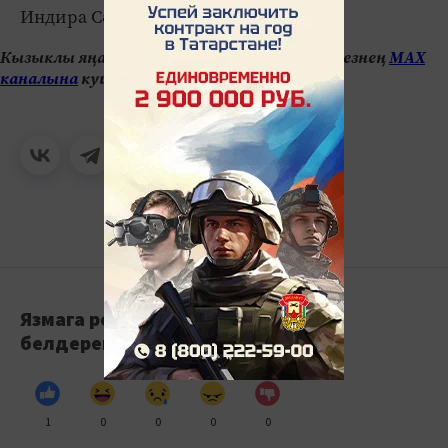
Индира Сәйфуллина,
Баулы-информ
Кызыклы яңалыкларны күзәтеп бару өчен безнең
МАХ
каналына
кушылыгыз.
Язмага реакция
белдерегез
1
0
0
0
0