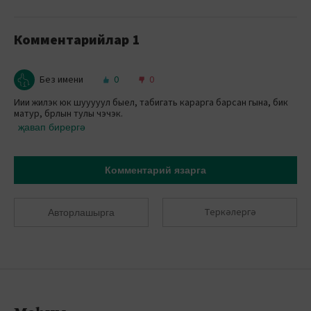
Комментарийлар
1
Без имени
0
0
Иии жилэк юк шууууул быел, табигать карарга барсан гына, бик
матур, брлын тулы чэчэк.
җавап бирергә
Комментарий язарга
Теркәлергә
Авторлашырга