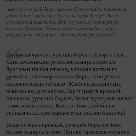
Быел яз һәм җәй башы салкын булып килде. Күпләрнең
авызыннан “җиләк юк, булса да сирәк булыр” дигән
сүзләрне еш ишетәбез. Мин дә узган ял көннәрендә
җиләккә бардым. Урман, җиләк аланындагы җәйге
хозурлыкны сөйләп тә, язып та бетереп булмый!
Шулай да җиләк турында бераз сөйләргә була.
Мин кечкенәдән үк җиләк җыярга яратам.
Яратмый ни хәл итәсең, кечкенә чактан ук
урманга өлкәннәр печәнгә бара, сине уятып
җиләккә алып баралар. Җыйсаң да җыясың,
җыймасаң да җыясың. Сер бирергә ярамый.
Кыскасы, урманга баргач, чиләк тутырып җиләк
җыю канга сеңгән. Быел яз һәм җәй башы
салкынча килүгә карамастан, җиләк бихисап!
Кеше сүзенә карамый, урманга барырга һәм
җиләк җыярга кирәк. Җиләк тапмаган очракта