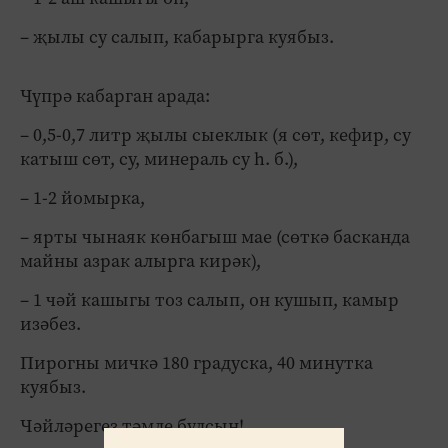
– җылы су салып, кабарырга куябыз.
Чүпрә кабарган арада:
– 0,5-0,7 литр җылы сыеклык (я сөт, кефир, су
катыш сөт, су, минераль су һ. б.),
– 1-2 йомырка,
– ярты чынаяк көнбагыш мае (сөткә басканда
майны азрак алырга кирәк),
– 1 чәй кашыгы тоз салып, он кушып, камыр
изәбез.
Пирогны мичкә 180 градуска, 40 минутка
куябыз.
Чәйләрегез тәмле булсын!