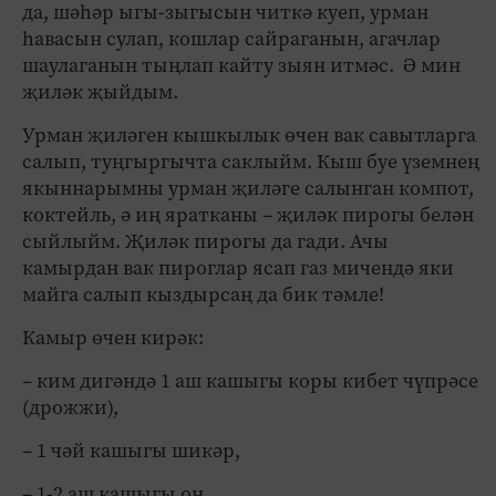
да, шәһәр ыгы-зыгысын читкә куеп, урман
һавасын сулап, кошлар сайраганын, агачлар
шаулаганын тыңлап кайту зыян итмәс. Ә мин
җиләк җыйдым.
Урман җиләген кышкылык өчен вак савытларга
салып, туңгыргычта саклыйм. Кыш буе үземнең
якыннарымны урман җиләге салынган компот,
коктейль, ә иң яратканы – җиләк пирогы белән
сыйлыйм. Җиләк пирогы да гади. Ачы
камырдан вак пироглар ясап газ мичендә яки
майга салып кыздырсаң да бик тәмле!
Камыр өчен кирәк:
– ким дигәндә 1 аш кашыгы коры кибет чүпрәсе
(дрожжи),
– 1 чәй кашыгы шикәр,
– 1-2 аш кашыгы он,