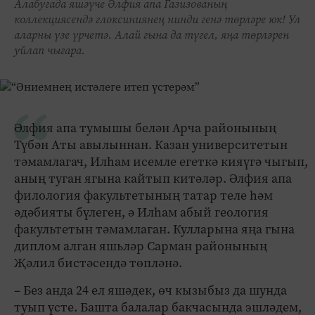
Алабугада яшәүче Әлфия апа Газизованың
коллекциясендә глоксиниянең нинди генә төрләре юк! Ул
аларны үзе үрчетә. Алай гына да түгел, яңа төрләрен
уйлап чыгара.
Әлфия апа тумышы белән Арча районының
Түбән Аты авылыннан. Казан университетын
тәмамлагач, Илһам исемле егеткә кияүгә чыгып,
аның туган ягына кайтып китәләр. Әлфия апа
филология факультетының татар теле һәм
әдәбияты бүлеген, ә Илһам абый геология
факультетын тәмамлаган. Кулларына яңа гына
диплом алган яшьләр Сарман районының
Җәлил бистәсендә төпләнә.
– Без анда 24 ел яшәдек, өч кызыбыз да шунда
туып үсте. Башта балалар бакчасында эшләдем,