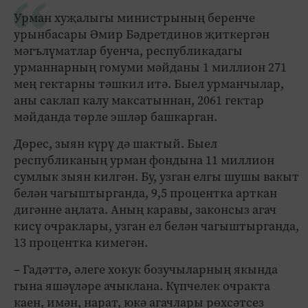
Урман хуҗалыгы министрының беренче
урынбасары Әмир Бәдретдинов җиткергән
мәгълүматлар буенча, республикадагы
урманнарның гомуми мәйданы 1 миллион 271
мең гектарны тәшкил итә. Быел урманчылар,
аны саклап калу максатыннан, 2061 гектар
мәйданда төрле эшләр башкарган.
Дөрес, зыян күрү дә шактый. Быел
республиканың урман фондына 11 миллион
сумлык зыян килгән. Бу, узган елгы шушы вакыт
белән чагыштырганда, 9,5 процентка арткан
дигәнне аңлата. Аның каравы, законсыз агач
кисү очраклары, узган ел белән чагыштырганда,
13 процентка кимегән.
– Гадәттә, әлеге хокук бозучыларның якында
гына яшәүләре ачыклана. Күпчелек очракта
каен, имән, нарат, юкә агачлары рөхсәтсез