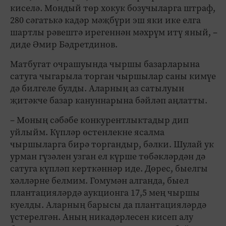
киселә. Мондый төр хокук бозучыларга штраф,
280 сәгатькә кадәр мәҗбүри эш яки ике елга
шартлы рәвештә ирегеннән мәхрүм итү яный, –
диде Әмир Бәдретдинов.
Матбугат очрашуында чыршы базарларына
сатуга чыгарыла торган чыршылар саны кимүе
дә билгеле булды. Аларның аз сатылуын
җитәкче базар кануннарына бәйләп аңлатты.
– Моның сәбәбе конкурентлыктадыр дип
уйлыйм. Күпләр өстенлекне ясалма
чыршыларга бирә торгандыр, бәлки. Шулай ук
урман гүзәлен узган ел күрше төбәкләрдән дә
сатуга күпләп керткәннәр иде. Дөрес, быелгы
хәлләрне белмим. Гомумән алганда, быел
плантацияләрдә аукционга 17,5 мең чыршы
куелды. Аларның барысы да плантацияләрдә
үстерелгән. Аның никадәрлесен кисеп алу