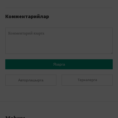
Комментарийлар
Язарга
Теркәлергә
Авторлашырга
Мөһим