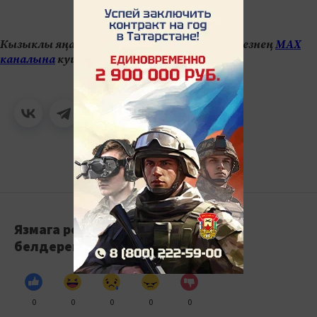
Кызыклы яңалыкларны күзәтеп бару өчен безнең
МАХ
каналына
кушылыгыз.
Язмага реакция
белдерегез
0
0
0
0
0