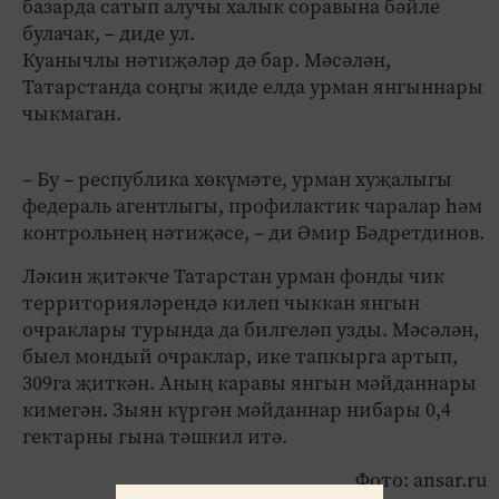
базарда сатып алучы халык соравына бәйле
булачак, – диде ул.
Куанычлы нәтиҗәләр дә бар. Мәсәлән,
Татарстанда соңгы җиде елда урман янгыннары
чыкмаган.
– Бу – республика хөкүмәте, урман хуҗалыгы
федераль агентлыгы, профилактик чаралар һәм
контрольнең нәтиҗәсе, – ди Әмир Бәдретдинов.
Ләкин җитәкче Татарстан урман фонды чик
территорияләрендә килеп чыккан янгын
очраклары турында да билгеләп узды. Мәсәлән,
быел мондый очраклар, ике тапкырга артып,
309га җиткән. Аның каравы янгын мәйданнары
кимегән. Зыян күргән мәйданнар нибары 0,4
гектарны гына тәшкил итә.
Фото: ansar.ru