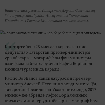
Бишенче чакырылыш Татарстан Дәүләт Советының
34нче утырышы булды. Аның эшендә Татарстан
Президенты Рөстәм Миңнеханов та катнашты.
Көн тәртибенә 23 мәсьәлә кертелгән иде.
Депутатлар Татарстан премьер-министры
урынбасары – мәгариф һәм фән министры
вазифасына билгеләү өчен Рафис Борһанов
кандидатурасын да карады.
Рафис Борһанов кандидатурасын премьер-
министр Алексей Песошин тәкъдим итте. Ул,
Татарстан Президенты Указы нигезендә, 2017
елның 4 декабрендә Рафис Борһановның
премьер-министр урынбасары – мәгариф һәм