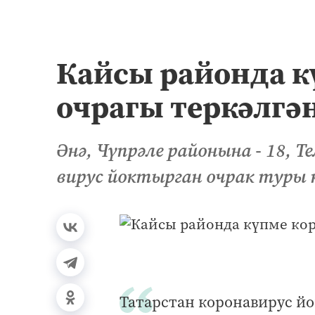
Кайсы районда к
очрагы теркәлгә
Әнә, Чүпрәле районына - 18, Т
вирус йоктырган очрак туры к
Татарстан коронавирус йо