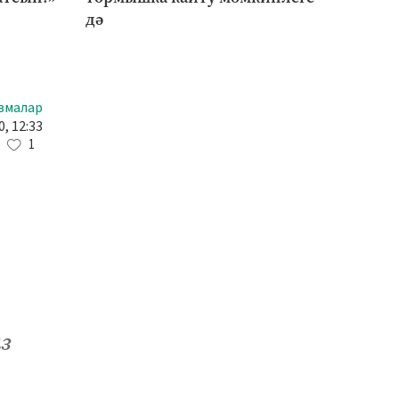
дә
змалар
, 12:33
1
з