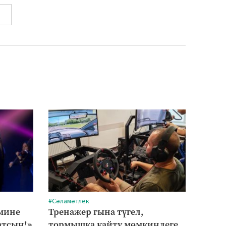
#Сәламәтлек
#Мәдән
 мине
Тренажер гына түгел,
Кайб
атсын!»
тормышка кайту мөмкинлеге
чакы