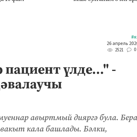
#я
26 апрель 2020
0
2521
пациент үлде..." -
дәвалаучы
муеннар авыртмый дияргә була. Бера
 вакыт кала башлады. Бәлки,