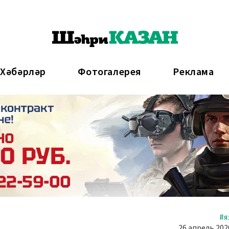
 Хәбәрләр
Фотогалерея
Реклама
#я
26 апрель 2020