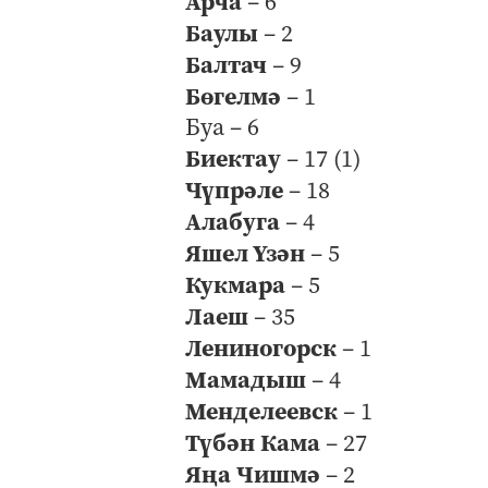
Арча
– 6
Баулы
– 2
Балтач
– 9
Бөгелмә
– 1
Буа – 6
Биектау
– 17 (1)
Чүпрәле
– 18
Алабуга
– 4
Яшел Үзән
– 5
Кукмара
– 5
Лаеш
– 35
Лениногорск
– 1
Мамадыш
– 4
Менделеевск
– 1
Түбән Кама
– 27
Яңа Чишмә
– 2