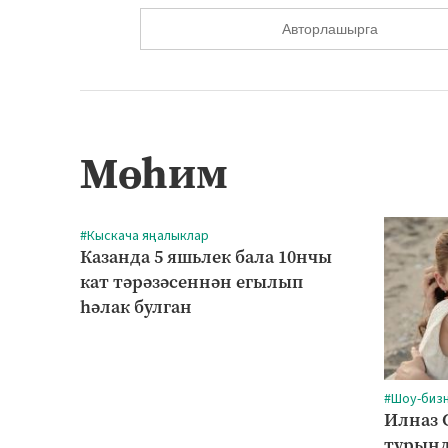
Авторлашырга
Мөһим
#Кыскача яңалыклар
Казанда 5 яшьлек бала 10нчы
кат тәрәзәсеннән егылып
һәлак булган
#Шоу-биз
Илназ 
турынд