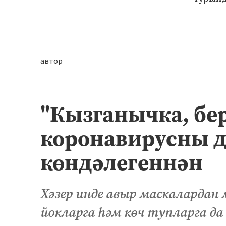
автор
"Кызганычка, бер 
коронавирусны 
көндәлегеннән
Хәзер инде авыр маскалардан 
йокларга һәм көч тупларга да