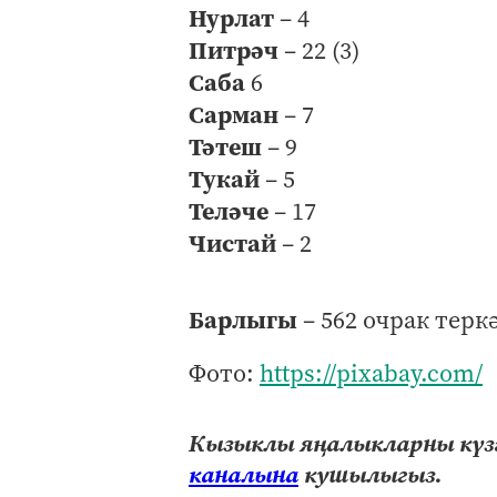
Нурлат
– 4
Питрәч
– 22 (3)
Саба
6
Сарман
– 7
Тәтеш
– 9
Тукай
– 5
Теләче
– 17
Чистай
– 2
Барлыгы
– 562 очрак терк
Фото:
https://pixabay.com/
Кызыклы яңалыкларны күзә
каналына
кушылыгыз.