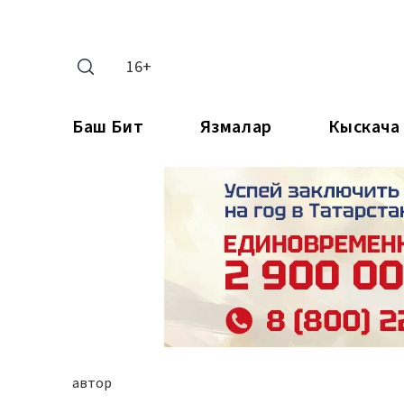
16+
Баш Бит
Язмалар
Кыскача
автор