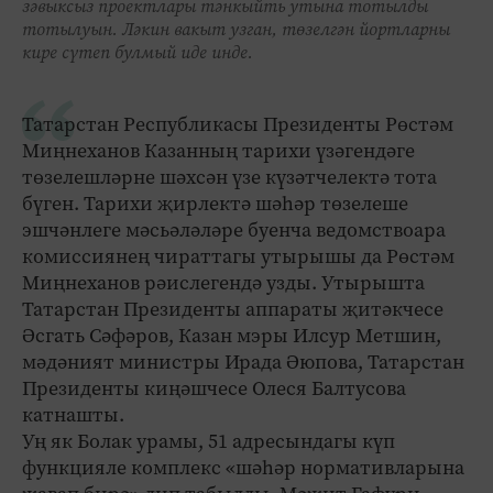
зәвыксыз проектлары тәнкыйть утына тотылды
тотылуын. Ләкин вакыт узган, төзелгән йортларны
кире сүтеп булмый иде инде.
Татарстан Республикасы Президенты Рөстәм
Миңнеханов Казанның тарихи үзәгендәге
төзелешләрне шәхсән үзе күзәтчелектә тота
бүген. Тарихи җирлектә шәһәр төзелеше
эшчәнлеге мәсьәләләре буенча ведомствоара
комиссиянең чираттагы утырышы да Рөстәм
Миңнеханов рәислегендә узды. Утырышта
Татарстан Президенты аппараты җитәкчесе
Әсгать Сәфәров, Казан мэры Илсур Метшин,
мәдәният министры Ирада Әюпова, Татарстан
Президенты киңәшчесе Олеся Балтусова
катнашты.
Уң як Болак урамы, 51 адресындагы күп
функцияле комплекс «шәһәр нормативларына