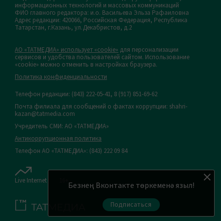
информационных технологий и массовых коммуникаций
ФИО главного редактора: и.о. Васильева Эльза Рафаиловна
Адрес редакции: 420066, Российская Федерация, Республика
Татарстан, г.Казань, ул.Декабристов, д.2
АО «ТАТМЕДИА» использует «cookie»
для персонализации
сервисов и удобства пользователей сайтом. Использование
«cookie» можно отменить в настройках браузера.
Политика конфиденциальности
Телефон редакции:
(843) 222-05-41, 8 (917) 851-69-62
Почта филиала для сообщений о фактах коррупции: shahri-
kazan@tatmedia.com
Учредитель СМИ: АО «ТАТМЕДИА»
Антикоррупционная политика
Телефон АО «ТАТМЕДИА»: (843) 222 09 84
Live Internet
16+
Безнең Вконтакте төркеменә языл!
Подписаться