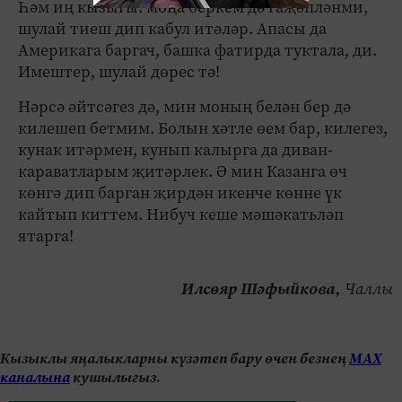
Һәм иң кызыгы: моңа беркем дә гаҗәпләнми,
шулай тиеш дип кабул итәләр. Апасы да
Америкага баргач, башка фатирда туктала, ди.
Имештер, шулай дөрес тә!
Нәрсә әйтсәгез дә, мин моның белән бер дә
килешеп бетмим. Болын хәтле өем бар, килегез,
кунак итәрмен, кунып калырга да диван-
караватларым җитәрлек. Ә мин Казанга өч
көнгә дип барган җирдән икенче көнне үк
кайтып киттем. Нибуч кеше мәшәкатьләп
ятарга!
Илсөяр Шәфыйкова,
Чаллы
Кызыклы яңалыкларны күзәтеп бару өчен безнең
МАХ
каналына
кушылыгыз.