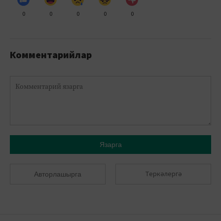
0
0
0
0
0
Комментарийлар
Язарга
Теркәлергә
Авторлашырга