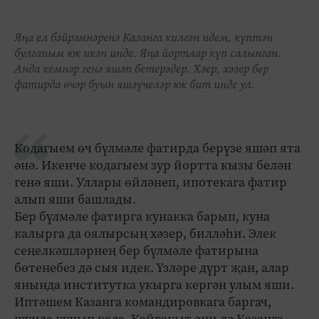
Яңа ел бәйрәмнәренә Казанга килгән идем, күптән
булганым юк икән инде. Яңа йортлар күп салынган.
Анда кемнәр генә яшәп бетерәдер. Хәер, хәзер бер
фатирда өчәр буын яшәүчеләр юк бит инде ул.
Кодагыем өч бүлмәле фатирда берүзе яшәп ята
әнә. Икенче кодагыем зур йортта кызы белән
генә яши. Уллары өйләнеп, ипотекага фатир
алып яши башлады.
Бер бүлмәле фатирга кунакка барып, куна
калырга да оялырсың хәзер, билләһи. Элек
сеңелкәшләрнең бер бүлмәле фатирына
бөтенебез дә сыя идек. Үзләре дүрт җан, алар
янында институтка укырга кергән улым яши.
Иптәшем Казанга командировкага баргач,
шунда кунып кала. Кайвакыт әни дә Казанга