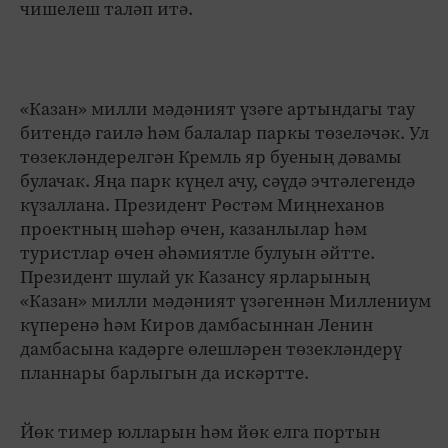
чишелеш таләп итә.
«Казан» милли мәдәният үзәге артындагы тау
битендә гаилә һәм балалар паркы төзеләчәк. Ул
төзекләндерелгән Кремль яр буеның дәвамы
булачак. Яңа парк күңел ачу, сәүдә эчтәлегендә
күзаллана. Президент Рөстәм Миңнеханов
проектның шәһәр өчен, казанлылар һәм
туристлар өчен әһәмиятле булуын әйтте.
Президент шулай ук Казансу ярларының
«Казан» милли мәдәният үзәгеннән Миллениум
күперенә һәм Киров дамбасыннан Ленин
дамбасына кадәрге өлешләрен төзекләндерү
планнары барлыгын да искәртте.
Йөк тимер юлларын һәм йөк елга портын