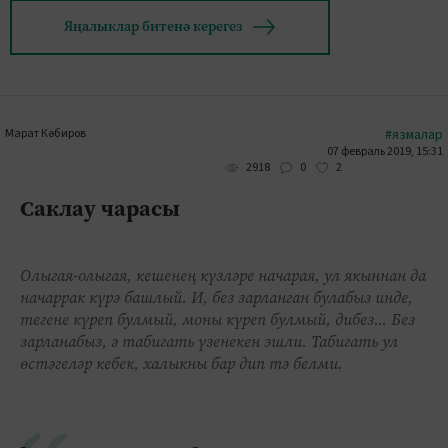
Яңалыклар битенә керегез
Марат Кәбиров
#язмалар
07 февраль 2019, 15:31
0
2
2918
Саклау чарасы
Олыгая-олыгая, кешенең күзләре начарая, ул якыннан да
начаррак күрә башлый. И, без зарланган булабыз инде,
тегене күреп булмый, моны күреп булмый, дибез... Без
зарланабыз, ә табигать үзенекен эшли. Табигать ул
өстәгеләр кебек, халыкны бар дип тә белми.