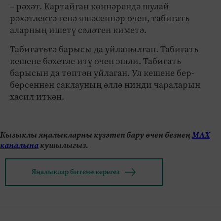
– рәхәт. Картайган көннәрендә шулай
рәхәтлектә генә яшәсеннәр өчен, табигать
аларның ишетү сәләтен киметә.
Табигатьтә барысы да уйланылган. Табигать
кешене бәхетле итү өчен эшли. Табигать
барысын да төптән уйлаган. Ул кешене бер-
берсеннән саклауның әллә нинди чараларын
хасил иткән.
Кызыклы яңалыкларны күзәтеп бару өчен безнең
МАХ
каналына
кушылыгыз.
Яңалыклар битенә керегез