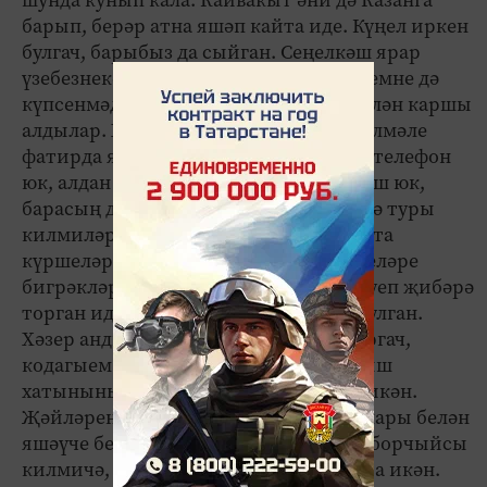
барып, берәр атна яшәп кайта иде. Күңел иркен
булгач, барыбыз да сыйган. Сеңелкәш ярар
үзебезнеке инде. Рәхмәт кияүгә, беркемне дә
күпсенмәде. Килгән саен, ачык йөз белән каршы
алдылар. Хәзер үзләре икәү генә өч бүлмәле
фатирда яшәп яталар. Ул заманнарда телефон
юк, алдан киләсеңне хәбәр итеп торыш юк,
барасың да керәсең. Күп вакыт өйдә дә туры
килмиләр иде, билгеле. Андый вакытта
күршеләр коткара. Каршыдагы күршеләре
бигрәкләр ипле кеше, шунда ук чәй куеп җибәрә
торган иде. Барыбыз да ихлас, гади булган.
Хәзер андый түгел халык. Кунакка баргач,
кодагыем шуны сөйләп утырды. Таныш
хатынының сеңлесе Америкада яши икән.
Җәйләрен Казанга кайта, ди. Үз йортлары белән
яшәүче бертуган апасының гаиләсен борчыйсы
килмичә, монда фатир арендалап тора икән.