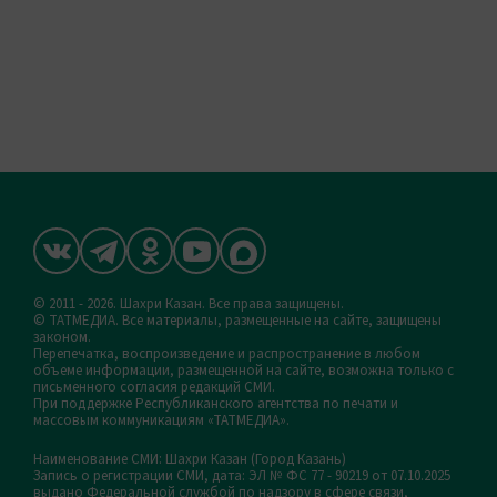
© 2011 - 2026. Шахри Казан. Все права защищены.
© ТАТМЕДИА. Все материалы, размещенные на сайте, защищены
законом.
Перепечатка, воспроизведение и распространение в любом
объеме информации, размещенной на сайте, возможна только с
письменного согласия редакций СМИ.
При поддержке Республиканского агентства по печати и
массовым коммуникациям «ТАТМЕДИА».
Наименование СМИ: Шахри Казан (Город Казань)
Запись о регистрации СМИ, дата: ЭЛ № ФС 77 - 90219 от 07.10.2025
выдано Федеральной службой по надзору в сфере связи,