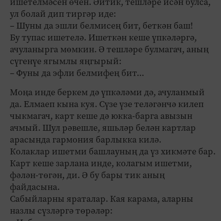
ишетелмәсен өчен. Әйтик, тешләре исән булса,
ул болай дип тиргәр иде:
– Шуны да эшли белмисең бит, беткән баш!
Бу тупас ишетелә. Ишеткән кеше үпкәләргә,
ачуланырга мөмкин. Ә тешләре булмагач, аның
сүгенүе ягымлы яңгырый:
– Фуны да эфли белмифең бит...
Моңа инде беркем дә үпкәләми дә, ачуланмый
да. Елмаеп кына куя. Сүзе үзе теләгәнчә килеп
чыкмагач, карт кеше дә юкка-барга авызын
ачмый. Шул рәвешле, яшьләр белән картлар
арасында гармония барлыкка килә.
Колаклар ишетми башлауның да үз хикмәте бар.
Карт кеше зарлана инде, колагым ишетми,
фәлән-төгән, ди. Ә бу бары тик аның
файдасына.
Сабыйларны яраталар. Кая карама, аларны
назлы сүзләргә төрәләр: