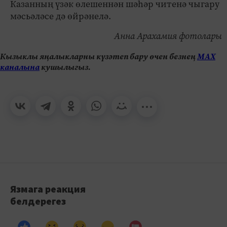
Казанның үзәк өлешеннән шәһәр читенә чыгару
мәсьәләсе дә өйрәнелә.
Анна Арахамия фотолары
Кызыклы яңалыкларны күзәтеп бару өчен безнең
МАХ
каналына
кушылыгыз.
Язмага реакция
белдерегез