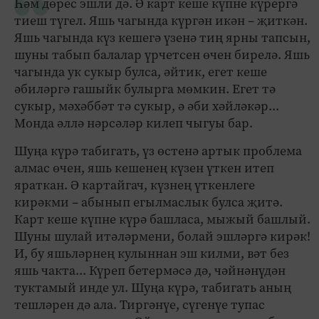
Һәм дөрес эшли дә. Ә карт кеше күпне күрергә
тиеш түгел. Яшь чагында күргән икән – җиткән.
Яшь чагында күз кешегә үзенә тиң ярны тапсын,
шуны табып балалар үрчетсен өчен бирелә. Яшь
чагында ук сукыр булса, әйтик, егет кеше
әбиләргә гашыйк булырга мөмкин. Егет тә
сукыр, мәхәббәт тә сукыр, ә әби хәйләкәр...
Монда әллә нәрсәләр килеп чыгуы бар.
Шуңа күрә табигать, үз өстенә артык проблема
алмас өчен, яшь кешенең күзен үткен итеп
яраткан. Ә картайгач, күзнең үткенлеге
кирәкми – абынып егылмаслык булса җитә.
Карт кеше күпне күрә башласа, мыжый башлый.
Шуны шулай итәләрмени, болай эшләргә кирәк!
И, бу яшьләрнең кулыннан эш килми, вәт без
яшь чакта... Күреп бетермәсә дә, чәйнәнүдән
туктамый инде ул. Шуңа күрә, табигать аның
тешләрен дә ала. Тиргәнүе, сүгенүе тупас