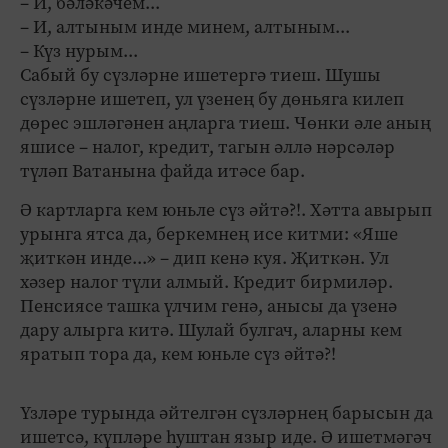
– И, бәләкәчем...
– И, алтыным инде минем, алтыным...
– Күз нурым...
Сабый бу сүзләрне ишетергә тиеш. Шушы
сүзләрне ишетеп, ул үзенең бу дөньяга килеп
дөрес эшләгәнен аңларга тиеш. Чөнки әле аның
яшисе – налог, кредит, тагын әллә нәрсәләр
түләп Ватанына файда итәсе бар.
Ә картларга кем юньле сүз әйтә?!. Хәтта авырып
урынга ятса да, беркемнең исе китми: «Яше
җиткән инде...» – дип кенә куя. Җиткән. Ул
хәзер налог түли алмый. Кредит бирмиләр.
Пенсиясе ташка үлчим генә, анысы да үзенә
дару алырга китә. Шулай булгач, аларны кем
яратып тора да, кем юньле сүз әйтә?!
Үзләре турында әйтелгән сүзләрнең барысын да
ишетсә, күпләре һуштан языр иде. Ә ишетмәгәч