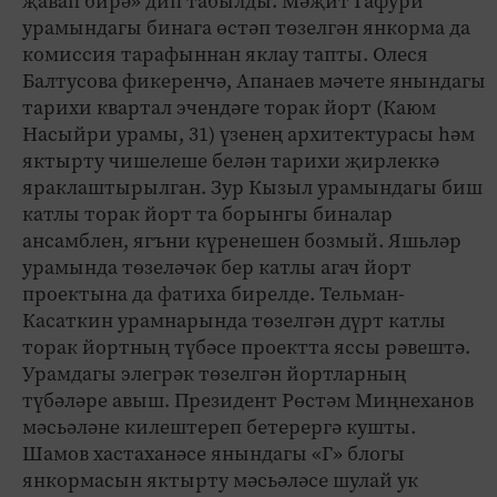
җавап бирә» дип табылды. Мәҗит Гафури
урамындагы бинага өстәп төзелгән янкорма да
комиссия тарафыннан яклау тапты. Олеся
Балтусова фикеренчә, Апанаев мәчете янындагы
тарихи квартал эчендәге торак йорт (Каюм
Насыйри урамы, 31) үзенең архитектурасы һәм
яктырту чишелеше белән тарихи җирлеккә
яраклаштырылган. Зур Кызыл урамындагы биш
катлы торак йорт та борынгы биналар
ансамблен, ягъни күренешен бозмый. Яшьләр
урамында төзеләчәк бер катлы агач йорт
проектына да фатиха бирелде. Тельман-
Касаткин урамнарында төзелгән дүрт катлы
торак йортның түбәсе проектта яссы рәвештә.
Урамдагы элегрәк төзелгән йортларның
түбәләре авыш. Президент Рөстәм Миңнеханов
мәсьәләне килештереп бетерергә кушты.
Шамов хастаханәсе янындагы «Г» блогы
янкормасын яктырту мәсьәләсе шулай ук