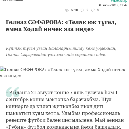
Зоя Солошина
#язмалар
03 июнь 2018, 13:42
0
8
6898
Гөлназ СӘФӘРОВА: «Теләк юк түгел,
әмма Ходай ничек яза инде»
Күптән түгел узган Балаларны яклау көне уңаеннан,
Гөлназ Сәфәровадан улы хакында сорашкан идек.
– Айданга 21 август көнне 7 яшь тулачак һәм 1
сентябрь көнне мәктәпкә барачакбыз. Шул
көннәргә дә килеп җиткәнбез икән дип
шаккатып куям хәтта. Улыбыз профессиональ
рәвештә футбол белән шөгыльләнә. Май аеннан
«Рубин» футбол командасына йөри башладык.