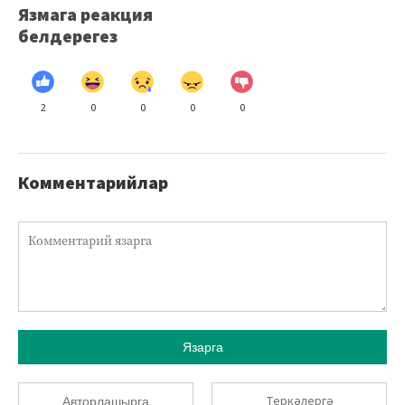
Язмага реакция
белдерегез
2
0
0
0
0
Комментарийлар
Язарга
Теркәлергә
Авторлашырга