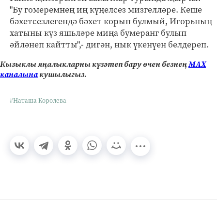
"Бу гомеремнең иң күңелсез мизгелләре. Кеше
бәхетсезлегендә бәхет корып булмый, Игорьның
хатыны күз яшьләре миңа бумеранг булып
әйләнеп кайтты",- дигән, нык үкенүен белдереп.
Кызыклы яңалыкларны күзәтеп бару өчен безнең
МАХ
каналына
кушылыгыз.
#Наташа Королева