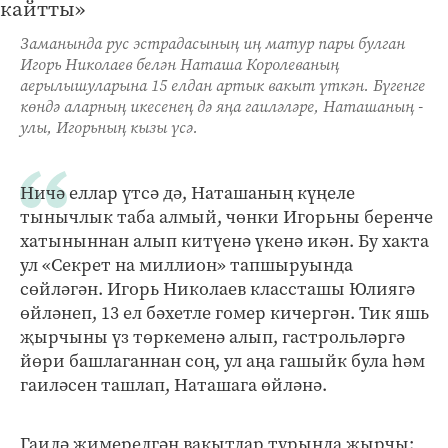
Заманында рус эстрадасының иң матур пары булган
Игорь Николаев белән Наташа Королеваның
аерылышуларына 15 елдан артык вакыт үткән. Бүгенге
көндә аларның икесенең дә яңа гаиләләре, Наташаның -
улы, Игорьның кызы үсә.
Ничә еллар үтсә дә, Наташаның күңеле
тынычлык таба алмый, чөнки Игорьны беренче
хатыныннан алып китүенә үкенә икән. Бу хакта
ул «Секрет на миллион» тапшыруында
сөйләгән. Игорь Николаев классташы Юлиягә
өйләнеп, 13 ел бәхетле гомер кичергән. Тик яшь
җырчыны үз төркеменә алып, гастрольләргә
йөри башлаганнан соң, ул аңа гашыйк була һәм
гаиләсен ташлап, Наташага өйләнә.
Гаилә җимерелгән вакытлар турында җырчы: