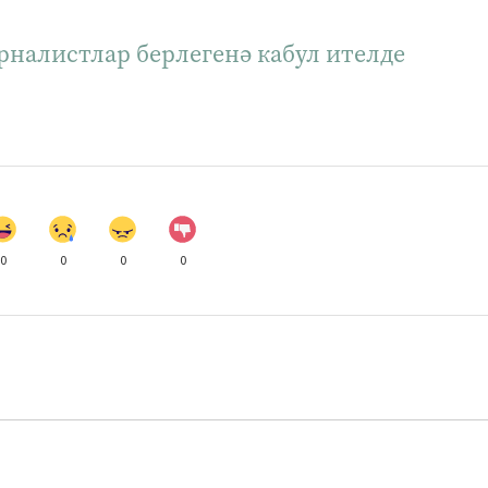
налистлар берлегенә кабул ителде
0
0
0
0