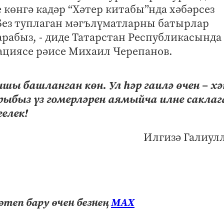
 көнгә кадәр “Хәтер китабы”нда хәбәрсез
 Без туплаган мәгълүматларны батырлар
рабыз, - диде Татарстан Республикасында
ациясе рәисе Михаил Черепанов.
ышы башланган көн. Ул һәр гаилә өчен – х
ыбыз үз гомерләрен аямыйча илне саклаг
елек!
Илгизә Галиул
теп бару өчен безнең
МАХ