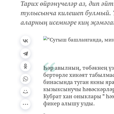
Тарих өйрәнүчеләр аз, дип әйт
тулысынча килешеп булмый. Т
аларның исемнәре киң җәмәга
Һәр авылның, төбәкнең үз
бертөрле хикәят табылмас
бинасында туган якны яра
кызыксынучы һәвәскәрләр 
Кубрат хан оныклары " һә
фикер алышу узды.