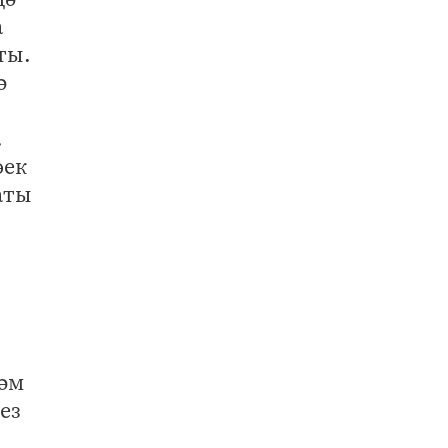
а
ты.
ә
.
өек
аты
һәм
ез