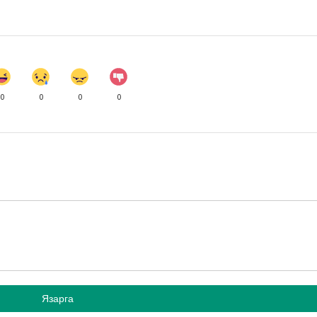
0
0
0
0
Язарга