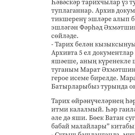
Һәвәскәр тарихчылар үз т
туплаганнар. Архив докум
тикшеренү эшләре алып б
эшләгән Фәрһәд Әхмәтши
сөйләде.
- Тарих белән кызыксыну
Архивта 5 ел документлар
яшәеше, аның күренекле 
туганым Марат Әхмәтшин 
герое исеме бирелде. Мар
Батырларыбыз турында он
Тарих өйрәнүчеләрнең һә
итми калалмый. Һәр гаил
әле дә яши. Бөек Ватан с
бабай малайлары” китабын
- Сугыш башланганда, миң