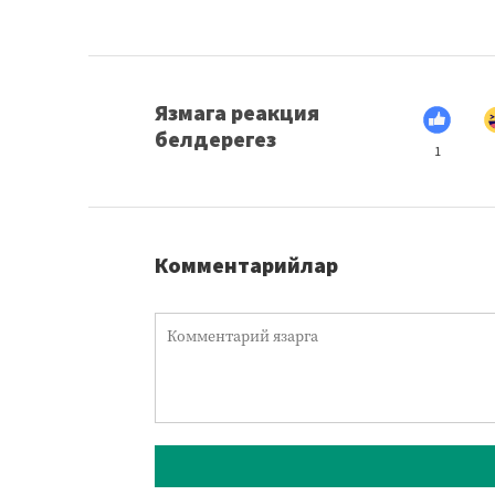
Язмага реакция
белдерегез
1
Комментарийлар