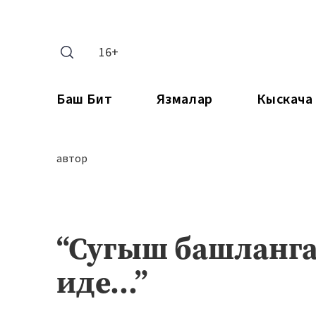
16+
Баш Бит
Язмалар
Кыскача
автор
“Сугыш башланга
иде...”