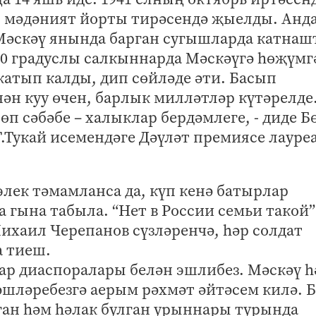
р мәдәният йорты тирәсендә җыелды. Анд
 Мәскәү янында барган сугышларда катнаш
40 градуслы салкыннарда Мәскәүгә һөҗүмг
атып калды, дип сөйләде әти. Басып
н куу өчен, барлык милләтләр күтәрелде
п сәбәбе – халыклар бердәмлеге, - диде Б
.Тукай исемендәге Дәүләт премиясе лауре
элек тәмамланса да, күп кенә батырлар
 гына табыла. “Нет в России семьи такой”
ихаил Черепанов сүзләренчә, һәр солдат
а тиеш.
атар диаспоралары белән эшлибез. Мәскәү 
шләребезгә аерым рәхмәт әйтәсем килә. Б
ган һәм һәлак булган урыннары турында