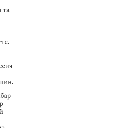
 та
те.
м
ссия
тшин.
ибар
р
й
дә