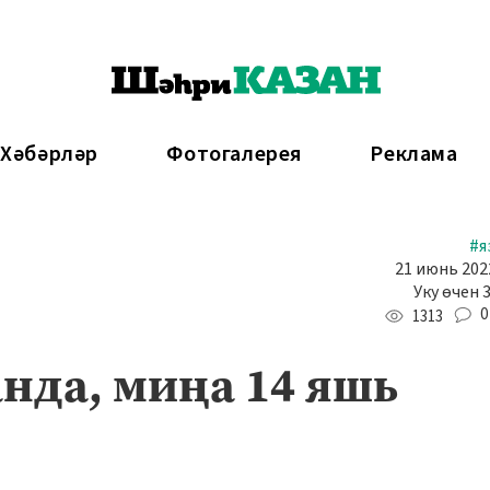
 Хәбәрләр
Фотогалерея
Реклама
#я
21 июнь 2022
Уку өчен 
0
1313
нда, миңа 14 яшь