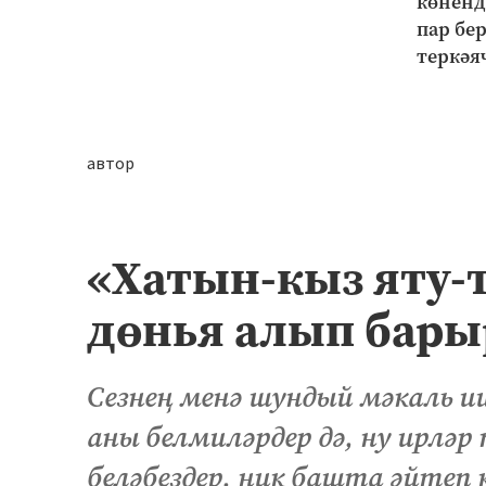
көненд
пар бе
теркәя
автор
«Хатын-кыз яту-т
дөнья алып бары
Сезнең менә шундый мәкаль и
аны белмиләрдер дә, ну ирләр
беләбездер, ник башта әйтеп 