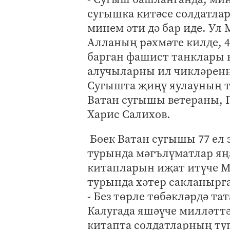
сугышка китәсе солдатла
минем әти дә бар иде. Ул
Алланың рәхмәте килде, 
барган фашист танклары к
алучыларны ил чикләреннә
Сугышта җиңү яулауның тө
Ватан сугышы ветераны, Г
Харис Салихов.
Бөек Ватан сугышы 77 ел 
турында мәгълүматлар яңа
китапларын иҗат итүче М
турында хәтер сакланырг
- Без төрле төбәкләрдә т
Калугада яшәүче милләттә
китапта солдатларның ту