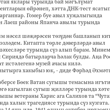
уган яклары турында бай мәгълүмат
ентларын өйрәнеп, хәтта ДНК-тест ясатып
арганнар. Гомер буе авыл хуҗалыгында
н Лаеш районы Япанча авылы турында
ым нәсел шәҗәрәсен төзүдән башланып кит
 эзләдем. Китапта төрле дәверләрдә авыл
шәхесләре турында сүз алып барам. Мине
Сириядә батырларча һәлак булды. Аңа Ро
ат истәлегенә музей ачасы килә.
ытырга хакыбыз юк, - диде Фәрһәд Әхмә
рберсе Бөек Ватан сугышы темасына игът
әгә кагылган сугыш җилләре турында хәте
угышы ветераны Харис ага Салихов та “Чута
да халык трагедиясе турында сүз кузгата.
а 14 яшь иде. 1941 елның октябрь иртәсен