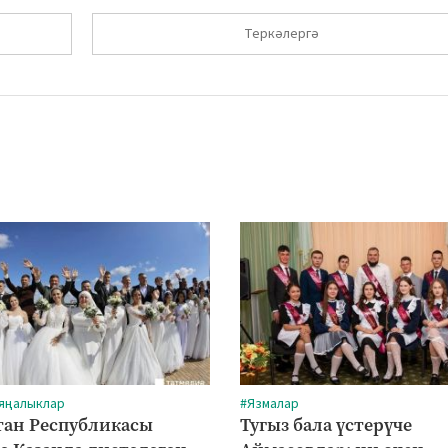
Теркәлергә
 яңалыклар
#Язмалар
тан Республикасы
Тугыз бала үстерүче