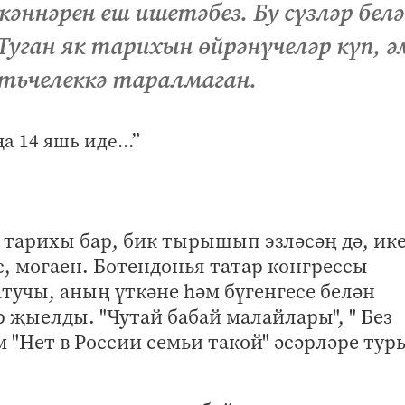
кәннәрен еш ишетәбез. Бу сүзләр бел
уган як тарихын өйрәнүчеләр күп, 
тьчелеккә таралмаган.
 тарихы бар, бик тырышып эзләсәң дә, ик
, мөгаен. Бөтендөнья татар конгрессы
тучы, аның үткәне һәм бүгенгесе белән
җыелды. "Чутай бабай малайлары", " Без
м "Нет в России семьи такой" әсәрләре тур