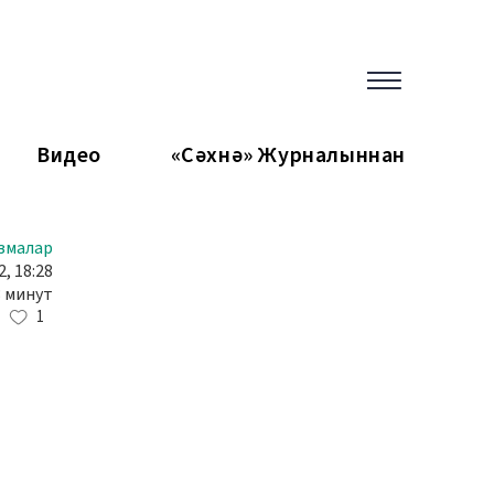
Видео
«Сәхнә» Журналыннан
змалар
, 18:28
3 минут
1