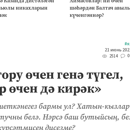
ә Казанда дистәләгән
Аймасовлар: ни өчен
рьюлы никахларын
шәһәрдән Балтач авыл
чәк
күченгәннәр?
#я
21 июнь 2022
0
2514
ору өчен генә түгел,
р өчен дә кирәк»
шеткәнегез бармы ул? Хатын-кызлар
 тучны белә. Нәрсә баш бутыйсың, без
күрсәтмисең дисезме?