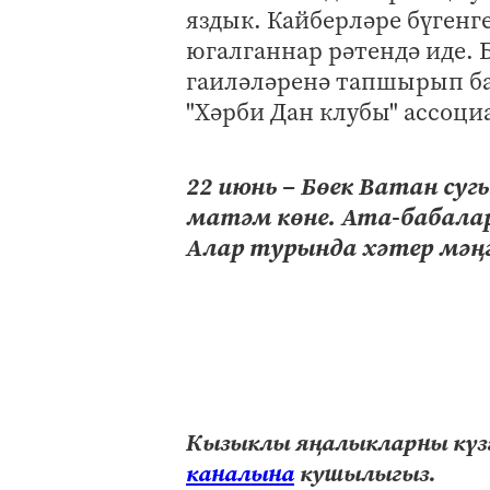
яздык. Кайберләре бүгенге
югалганнар рәтендә иде.
гаиләләренә тапшырып ба
"Хәрби Дан клубы" ассоци
22 июнь – Бөек Ватан суг
матәм көне. Ата-бабалар
Алар турында хәтер мәңг
Кызыклы яңалыкларны күзә
каналына
кушылыгыз.