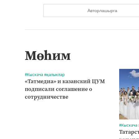
Авторлашырга
Мөһим
#Кыскача яңалыклар
«Татмедиа» и казанский ЦУМ
подписали соглашение о
сотрудничестве
#Кыскача
Татарс