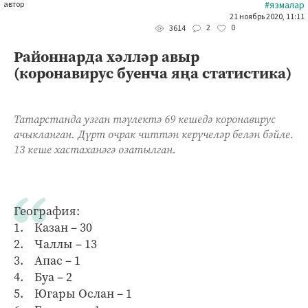
автор
#язмалар
21 ноябрь 2020, 11:11
2
0
3614
Районнарда хәлләр авыр
(коронавирус буенча яңа статистика)
Татарстанда узган тәүлектә 69 кешедә коронавирус
ачыкланган. Дүрт очрак читтән керүчеләр белән бәйле.
13 кеше хастаханәгә озатылган.
География:
1. Казан – 30
2. Чаллы – 13
3. Апас – 1
4. Буа – 2
5. Югары Ослан – 1