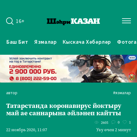
16+
Баш Бит
Язмалар
Кыскача Хәбәрләр
Фотога
автор
#язмалар
Татарстанда коронавирус йоктыру
май ае саннарына әйләнеп кайтты
0
1
2605
22 ноябрь 2020, 11:07
Уку өчен 2 минут