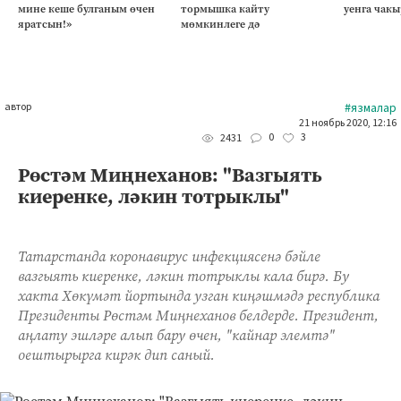
мине кеше булганым өчен
тормышка кайту
уенга чакы
яратсын!»
мөмкинлеге дә
автор
#язмалар
21 ноябрь 2020, 12:16
0
3
2431
Рөстәм Миңнеханов: "Вазгыять
киеренке, ләкин тотрыклы"
Татарстанда коронавирус инфекциясенә бәйле
вазгыять киеренке, ләкин тотрыклы кала бирә. Бу
хакта Хөкүмәт йортында узган киңәшмәдә республика
Президенты Рөстәм Миңнеханов белдерде. Президент,
аңлату эшләре алып бару өчен, "кайнар элемтә"
оештырырга кирәк дип саный.