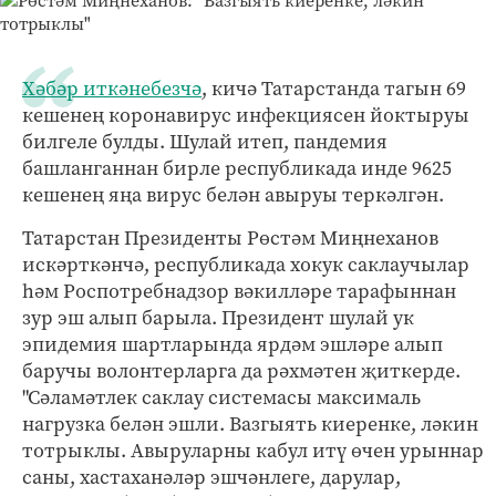
Хәбәр иткәнебезчә
, кичә Татарстанда тагын 69
кешенең коронавирус инфекциясен йоктыруы
билгеле булды. Шулай итеп, пандемия
башланганнан бирле республикада инде 9625
кешенең яңа вирус белән авыруы теркәлгән.
Татарстан Президенты Рөстәм Миңнеханов
искәрткәнчә, республикада хокук саклаучылар
һәм Роспотребнадзор вәкилләре тарафыннан
зур эш алып барыла. Президент шулай ук
эпидемия шартларында ярдәм эшләре алып
баручы волонтерларга да рәхмәтен җиткерде.
"Сәламәтлек саклау системасы максималь
нагрузка белән эшли. Вазгыять киеренке, ләкин
тотрыклы. Авыруларны кабул итү өчен урыннар
саны, хастаханәләр эшчәнлеге, дарулар,