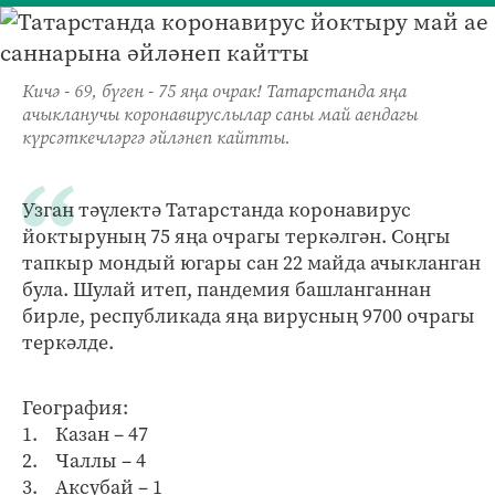
Кичә - 69, бүген - 75 яңа очрак! Татарстанда яңа
ачыкланучы коронавируслылар саны май аендагы
күрсәткечләргә әйләнеп кайтты.
Узган тәүлектә Татарстанда коронавирус
йоктыруның 75 яңа очрагы теркәлгән. Cоңгы
тапкыр мондый югары сан 22 майда ачыкланган
була. Шулай итеп, пандемия башланганнан
бирле, республикада яңа вирусның 9700 очрагы
теркәлде.
География:
1. Казан – 47
2. Чаллы – 4
3. Аксубай – 1