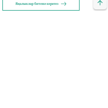
Яңалыклар битенә керегез
© 2011 - 2026. Шахри Казан. Все права защищены.
© ТАТМЕДИА. Все материалы, размещенные на сайте, защищены
законом.
Перепечатка, воспроизведение и распространение в любом