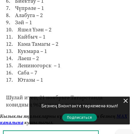
6. Биектау – 1
7. Чүпрәле – 1
8. Алабуга – 2
9. Зәй – 1
10. Яшел Үзән – 2
11. Кайбыч – 1
12. Кама Тамагы – 2
13. Кукмара – 1
14. Лаеш – 2
15. Лениногорск – 1
16. Саба – 7
17. Ютазы – 1
Шулай итеп, 21 ноябрьгә Татарстанда
ковидның 9625 очрагы теркәлгән.
Безнең Вконтакте төркеменә языл!
Кызыклы яңалыкларны күзәтеп бару өчен безнең
МАХ
Подписаться
каналына
кушылыгыз.