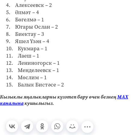
4. Алексеевск – 2
5. Әлмәт – 4
6. Бөгелмә – 1
7. Югары Ослан – 2
8. Биектау – 3
9. Яшел Үзән – 4
10. Кукмара – 1
11. Лаеш – 1
12. Лениногорск – 1
13. Менделеевск – 1
14. Мөслим – 1
15. Балык Бистәсе – 2
Кызыклы яңалыкларны күзәтеп бару өчен безнең
МАХ
каналына
кушылыгыз.