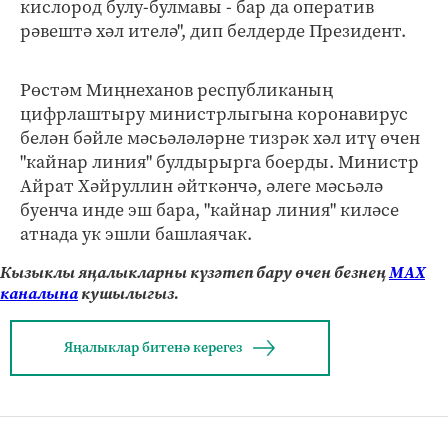
кислород булу-булмавы - бар да оператив
рәвештә хәл ителә", дип белдерде Президент.
Рөстәм Миңнеханов республиканың
цифрлаштыру министрлыгына коронавирус
белән бәйле мәсьәләләрне тизрәк хәл итү өчен
"кайнар линия" булдырырга боерды. Министр
Айрат Хәйруллин әйткәнчә, әлеге мәсьәлә
буенча инде эш бара, "кайнар линия" киләсе
атнада ук эшли башлаячак.
Кызыклы яңалыкларны күзәтеп бару өчен безнең
МАХ
каналына
кушылыгыз.
Яңалыклар битенә керегез