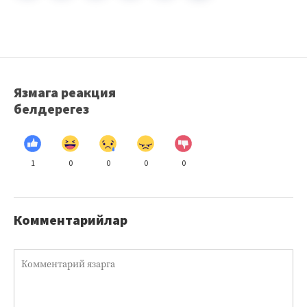
Язмага реакция
белдерегез
1
0
0
0
0
Комментарийлар