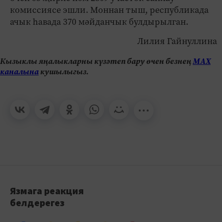
комиссиясе эшли. Моннан тыш, республикада
ачык һавада 370 мәйданчык булдырылган.
Лилия Гайнуллина
Кызыклы яңалыкларны күзәтеп бару өчен безнең
МАХ
каналына
кушылыгыз.
Язмага реакция
белдерегез