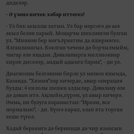
диделәр.
- Ә үзенә ничек хәбәр иттегез?
- Ул бик акыллы хатын. Ул бар нәрсәгә дә аек
акыл белән карый. Моңарчы шикләнгән булган
ул. "Миннән бер мәгълүматны да яшермәгез.
Ялганламагыз. Коелган чәченә дә борчылмыйм,
чыгар әле яңадан. Дәваланырга миллионнар
кирәк дисәләр, андый адымга барма", - ди ул.
Диагнозны белгәннән бирле ул минем янымда,
Казанда. "Химия"ләр кичерде, авыр операция
булды: 4 килолы шешен алдылар. Дәвалану әле
дә дәвам итә. Аңлыйм,күрәм, ул авыр кичерә.
Әмма, ни булуга карамастан: "Иркәм, все
нормально", - ди. Күзгә карап, елап ята торган
кеше түгел.
Ходай беркемгә дә бернинди дә чир язмасын