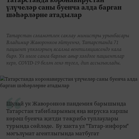
үлүчеләр саны буенча алда барган
шәһәрләрне атадылар
Татарстан сәламәтлек саклау министры урынбасары
Владимир Жаворонков әйтүенчә, Татарстанда 71
пациент үпкәләрнең ясалма вентиляциясендә кала
бирә. Ул әлеге санга барлык авыр хәлдәге пациентлар
керә, COVID-19 белән генә түгел, дип ассызыклады.
Шулай ук Жаворонков пандемия барышында
Татарстан табибларының яңа вируска каршы
көрәш буенча җитди тәҗрибә туплаулары
турында сөйләде. Бу хакта ул "Татар-информ"
мәгълүмат агентлыгында матбугат