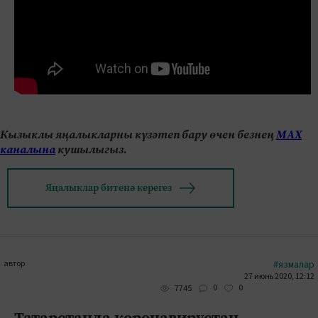
Кызыклы яңалыкларны күзәтеп бару өчен безнең
МАХ
каналына
кушылыгыз.
Яңалыклар битенә керегез
автор
#язмалар
27 июнь 2020, 12:12
0
0
7745
Татарстанда коронавирустан