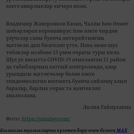
әлегә авырлыклар кичерә икән.
Владимир Жаворонков Казан, Чаллы һәм Әлмәт
шәһәрләрен коронавирус һәм әлеге чирдән
үлүчеләр саны буенча антирейтингны
җитәкли дип билгеләп үтте. Нәкь менә шул
төбәкләр исәбенә 15 үлем очрагы туры килә.
Шул ук вакытта COVID-19 ачыкланган 11 район
да табибларның катгый контролендә, алар
урындагы җитәкчеләр белән әлеге
эпидемиологик вәзгыять буенча сөйләшү алып
баралар, барлык очрак та җентекләп
анализлана.
Лилия Гайнуллина
Фото:
https://pixabay.com/
Кызыклы яңалыкларны күзәтеп бару өчен безнең
МАХ