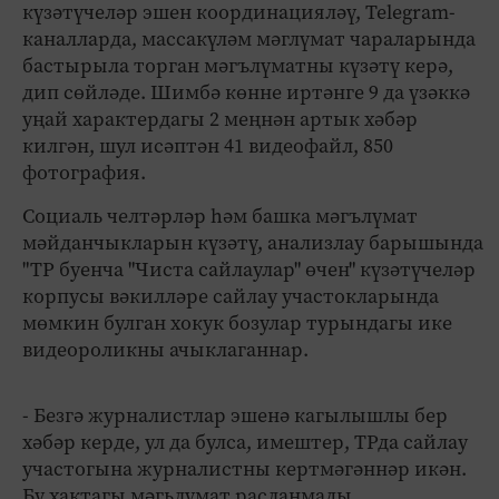
күзәтүчеләр эшен координацияләү, Telegram-
каналларда, массакүләм мәглүмат чараларында
бастырыла торган мәгълүматны күзәтү керә,
дип сөйләде. Шимбә көнне иртәнге 9 да үзәккә
уңай характердагы 2 меңнән артык хәбәр
килгән, шул исәптән 41 видеофайл, 850
фотография.
Социаль челтәрләр һәм башка мәгълүмат
мәйданчыкларын күзәтү, анализлау барышында
"ТР буенча "Чиста сайлаулар" өчен" күзәтүчеләр
корпусы вәкилләре сайлау участокларында
мөмкин булган хокук бозулар турындагы ике
видеороликны ачыклаганнар.
- Безгә журналистлар эшенә кагылышлы бер
хәбәр керде, ул да булса, имештер, ТРда сайлау
участогына журналистны кертмәгәннәр икән.
Бу хактагы мәгьлүмат расланмады.