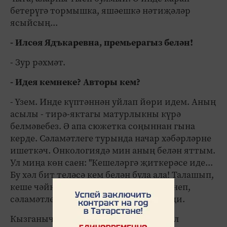
бетерүгә тормышка, яшәешкә нәтиҗәләр
ясыйсың...
- Илсөя Ядъкаревна, премьерагыз белән!
- Зур рәхмәт.
- Идея кемнеке? Авторы кем?
- Үзем. Инде күптәннән уйлап йөри идем. Аның
асылы - тирә-яктагы матурлыкны күрә
белмәвебез. Ә апа сюжетка соңыннан гына
керде. Сәламәтлеге турында начар хәбәрләрне
ишеткәч. Онкологиядә мин аның белән яттым.
Ул миңа көн саен: "Кешеләргә җиткерәсе иде...
Бу хәл бит теләсә кем белән була ала! Талашып,
кеше чәйнәп ятканчы, тормышка сөенеп,
сәламәтлекнең кадерен беләсе иде", - ди.
Кызганыч, сәламәтлекнең кадерен шул