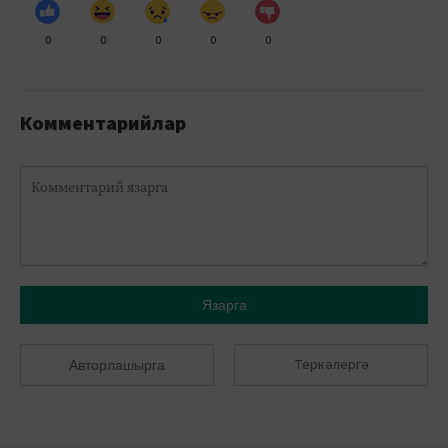
0
0
0
0
0
Комментарийлар
Язарга
Теркәлергә
Авторлашырга