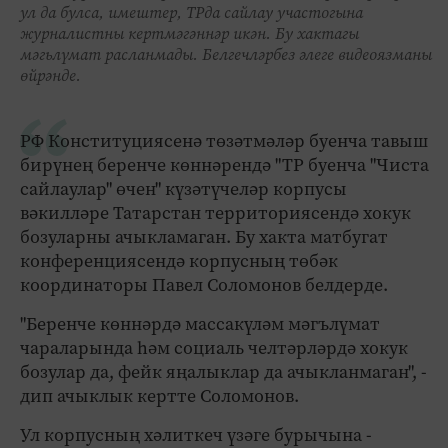
ул да булса, имештер, ТРда сайлау участогына
журналистны кертмәгәннәр икән. Бу хактагы
мәгьлүмат расланмады. Белгечләрбез әлеге видеоязманы
өйрәнде.
РФ Конституциясенә төзәтмәләр буенча тавыш
бирүнең беренче көннәрендә "ТР буенча "Чиста
сайлаулар" өчен" күзәтүчеләр корпусы
вәкилләре Татарстан территориясендә хокук
бозуларны ачыкламаган. Бу хакта матбугат
конференциясендә корпусның төбәк
координаторы Павел Соломонов белдерде.
"Беренче көннәрдә массакүләм мәгълүмат
чараларында һәм социаль челтәрләрдә хокук
бозулар да, фейк яңалыклар да ачыкланмаган", -
дип ачыклык кертте Соломонов.
Ул корпусның хәлиткеч үзәге бурычына -