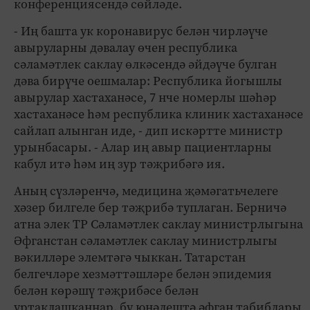
конференциясендә сөйләде.
- Иң башта ук коронавирус белән чирләүче
авыруларны дәвалау өчен республика
сәламәтлек саклау өлкәсендә әйдәүче булган
дәва бирүче оешмалар: Республика йогышлы
авырулар хастаханәсе, 7 нче номерлы шәһәр
хастаханәсе һәм республика клиник хастаханәсе
сайлап алынган иде, - дип искәртте министр
урынбасары. - Алар иң авыр пациентларны
кабул итә һәм иң зур тәҗрибәгә ия.
Аның сүзләренчә, медицина җәмәгатьчелеге
хәзер билгеле бер тәҗрибә туплаган. Берничә
атна элек ТР Сәламәтлек саклау министрлыгына
Әфганстан сәламәтлек саклау министрлыгы
вәкилләре элемтәгә чыккан. Татарстан
белгечләре хезмәттәшләре белән эпидемия
белән көрәшү тәҗрибәсе белән
уртаклашканнар, бу юнәлештә әфган табиблары