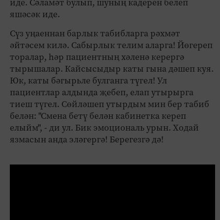
иде. Сәламәт булып, шуның кадерен белеп
яшәсәк иде.
Сүз уңаеннан барлык табибларга рәхмәт
әйтәсем килә. Сабырлык телим аларга! Йөгереп
торалар, һәр пациентның хәленә керергә
тырышалар. Кайсысыдыр каты гына дәшеп куя.
Юк, каты бәгырьле булганга түгел! Ул
пациентлар алдында җебеп, елап утырырга
тиеш түгел. Сөйләшеп утырдым мин бер табиб
белән: "Смена бетү белән кабинетка кереп
елыйм", - ди ул. Бик эмоциональ урын. Ходай
язмасын анда эләгергә! Берегезгә дә!