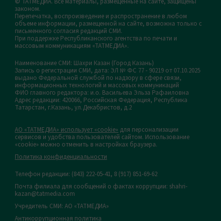
© ТАТМЕДИА. Все материалы, размещенные на сайте, защищены
законом.
Перепечатка, воспроизведение и распространение в любом
объеме информации, размещенной на сайте, возможна только с
письменного согласия редакций СМИ.
При поддержке Республиканского агентства по печати и
массовым коммуникациям «ТАТМЕДИА».
Наименование СМИ: Шахри Казан (Город Казань)
Запись о регистрации СМИ, дата: ЭЛ № ФС 77 - 90219 от 07.10.2025
выдано Федеральной службой по надзору в сфере связи,
информационных технологий и массовых коммуникаций
ФИО главного редактора: и.о. Васильева Эльза Рафаиловна
Адрес редакции: 420066, Российская Федерация, Республика
Татарстан, г.Казань, ул.Декабристов, д.2
АО «ТАТМЕДИА» использует «cookie»
для персонализации
сервисов и удобства пользователей сайтом. Использование
«cookie» можно отменить в настройках браузера.
Политика конфиденциальности
Телефон редакции:
(843) 222-05-41, 8 (917) 851-69-62
Почта филиала для сообщений о фактах коррупции: shahri-
kazan@tatmedia.com
Учредитель СМИ: АО «ТАТМЕДИА»
Антикоррупционная политика