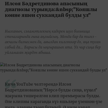
Илсөя Бәдретдинова апасының
диагнозы турында:&nbsp;"Кояшлы
көнне яшен суккандай булды ул"
Кызганыч, сәламәтлекнең кадерен шул больница
стеналарында гына аңлыйсың. Монда бар да тигез -
акчалы бизнесмен да, авылдан килгәннәр дә, яңа туган
сабый да... Барысы да ыңгырашып ята. Ул чир сиңа бер
уйламаган җирдән ябыша.
Кичә YouTube челтәрендә Илсөя
Бәдретдинованың "Нәрсә булды сиңа, күңел"
җырына төшерелгән клип премьерасы булды.
Әле клипны караганда күз яшьләре үзеннән-үзе
чыга, аларны тыеп булмый. Ә инде карап