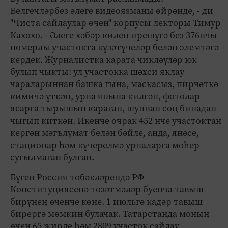
Белгечләрбез әлеге видеоязманы өйрәнде, - ди
"Чиста сайлаулар өчен" корпусы лекторы Тимур
Кахохо. - Әлеге хәбәр килеп ирешүгә без 376нчы
номерлы участокта күзәтүчеләр белән элемтәгә
кердек. Журналистка карата чикләүләр юк
булып чыкты: ул участокка шәхси яклау
чараларыннан башка гына, маскасыз, пирчәткә
кимичә үткән, урна янына килгән, фотолар
ясарга тырышып караган, шуннан соң бинадан
чыгып киткән. Икенче очрак 452 нче участоктан
кергән мәгълүмат белән бәйле, анда, янәсе,
стационар һәм күчерелмә урналарга мөһер
сугылмаган булган.
Бүген Россия төбәкләрендә РФ
Конституциясенә төзәтмәләр буенча тавыш
бирүнең өченче көне. 1 июльгә кадәр тавыш
бирергә мөмкин булачак. Татарстанда моның
өчен 65 җирле һәм 2809 участок сайлау