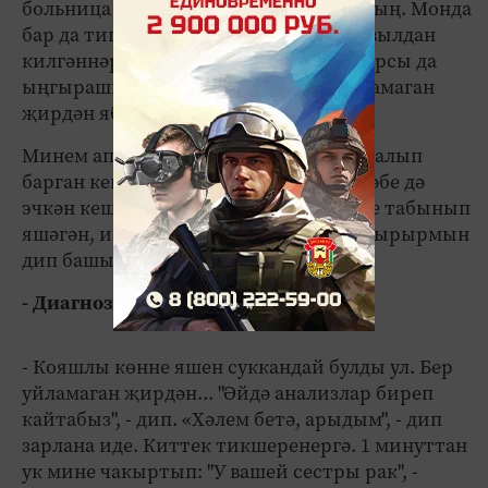
больница стеналарында гына аңлыйсың. Монда
бар да тигез - акчалы бизнесмен да, авылдан
килгәннәр дә, яңа туган сабый да... Барсы да
ыңгырашып ята. Ул чир сиңа бер уйламаган
җирдән ябыша.
Минем апа - сәламәт тормыш рәвеше алып
барган кеше. Бер йотым шампан шәрәбе дә
эчкән кеше түгел! Бер иренә гомер буе табынып
яшәгән, ике бала үстергән... "Болай авырырмын
дип башыма да килми иде", - ди ул.
- Диагнозын ничек белдегез?
- Кояшлы көнне яшен суккандай булды ул. Бер
уйламаган җирдән... "Әйдә анализлар биреп
кайтабыз", - дип. «Хәлем бетә, арыдым", - дип
зарлана иде. Киттек тикшеренергә. 1 минуттан
ук мине чакыртып: "У вашей сестры рак", -