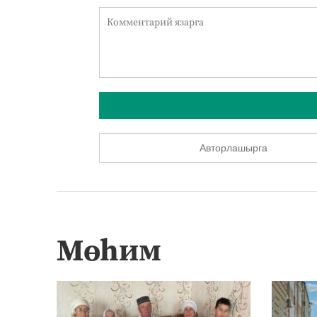
Авторлашырга
Мөһим