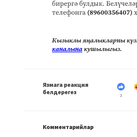
бирергә булдык. Белүчеләр
(89600356407)
телефонга
Кызыклы яңалыкларны күзә
каналына
кушылыгыз.
Язмага реакция
белдерегез
2
Комментарийлар