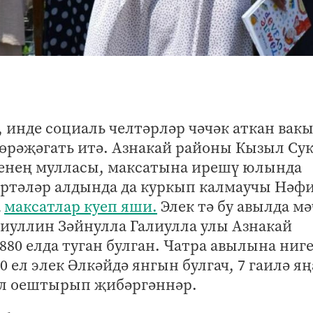
, инде социаль челтәрләр чәчәк аткан вак
 мөрәҗәгать итә. Азнакай районы Кызыл Су
тенең мулласы, максатына ирешү юлында
ртәләр алдында да куркып калмаучы Нәф
а
максатлар куеп яши.
Элек тә бу авылда мә
лиуллин Зәйнулла Галиулла улы Азнакай
80 елда туган булган. Чатра авылына ниг
0 ел элек Әлкәйдә янгын булгач, 7 гаилә яң
ыл оештырып җибәргәннәр.