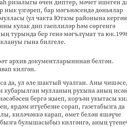
аһ ризалыгы өчен диптер, мәчет ишеген д
р нык үзгәреп, бар мәгънәсендә дөньялар
 мулласы (ул чакта Ютазы районына кергән
нны кулак дип гаеплиләр һәм сөргенгә
ың турында бер генә мәгълүмат та юк.199
аклануы гына билгеле.
рәт архив документларынннан белгән.
вап килгән.
а да, ул әле шактый чуалган. Аны чишәсе,
ән кубарылган мулланың рухына аның исә
нәсәбәсен бергә җыеп, коръән укытасы ки
ен, ярдәм итүебезне сорап, газетабызга да
ы, киләчәккә карап, өмет белән яшәүче
бызга булышасыбыз килгәнгә, аның үтене