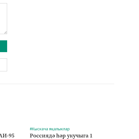
#Кыскача яңалыклар
АИ-95
Россиядә һәр укучыга 1