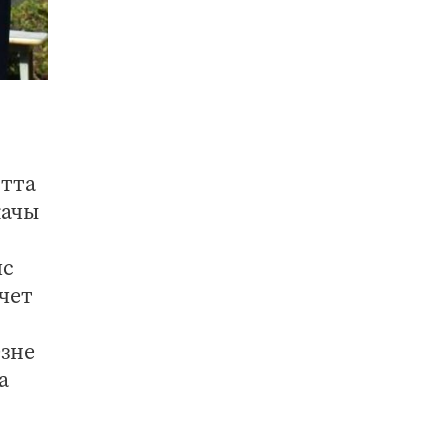
ытта
качы
ис
чет
езне
а