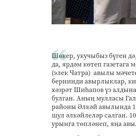
Шөкер, укучыбыз бүген дә
да, ярдәм көтеп газетага
(элек Чатра) авылы мәче
бернинди авырлыклар, ки
хәзрәт Шиһапов үз алдын
булган. Аның мулласы Га
районы Әлкәй авылында 18
шул әлкәйлеләр салган. 10
урынга төпләнеп, яңа ав