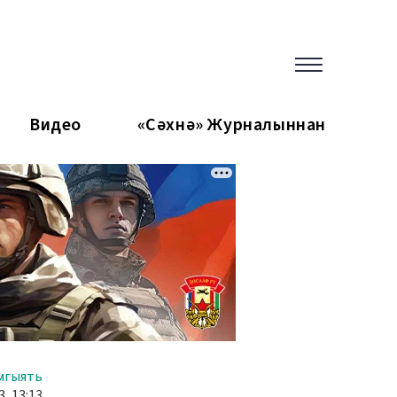
Видео
«Сәхнә» Журналыннан
мгыять
, 13:13