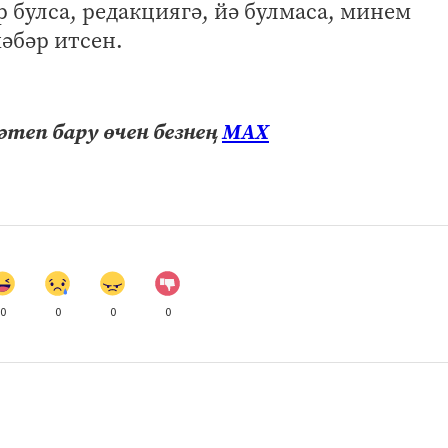
 булса, редакциягә, йә булмаса, минем
хәбәр итсен.
теп бару өчен безнең
МАХ
0
0
0
0