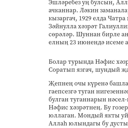
Эшләребез уң булсын, Алл
ачканнар. Ләкин заманала
кызаргач, 1929 елда Чатра
Зәйнулла хәзрәт Галиулли
сөрәләр. Шуннан бирле ан
елның 23 июнендә исеме 
Болар турында Нәфис хәз
Соратып язгач, шундый җа
Җепнең очы күренә башлас
гаепсезгә туган нигезенн
булган туганнарын нәсел-
Нәфис хәзрәтнең. Бу гозер
юллаган. Мондый якты уйл
Аллаһ юлындагы бу дусты