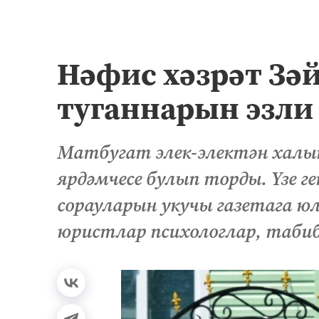
Нәфис хәзрәт Зә
туганнарын эзли
Матбугат элек-электән халык
ярдәмчесе булып торды. Үзе 
сорауларын укучы газетага юл
юристлар психологлар, табиб