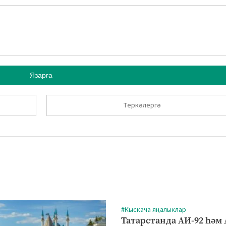
Язарга
Теркәлергә
#Кыскача яңалыклар
Татарстанда АИ-92 һәм 