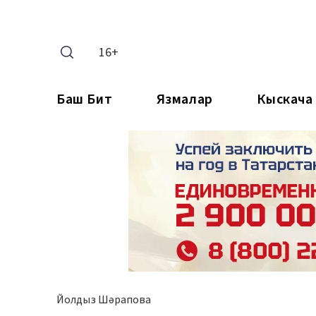
16+
Баш Бит
Язмалар
Кыскача
Йолдыз Шәрапова