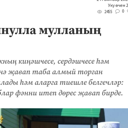
Уку өчен 
0
2455
йнулла мулланың
ның киңәшчесе, сердәшчесе һәм
генә җавап таба алмый торган
лады һәм аларга тиешле белгечләр:
лар фәнни итеп дөрес җавап бирде.