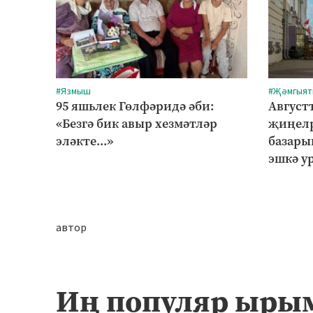
#Язмыш
#Җәмгыят
95 яшьлек Гөлфәридә әби:
Августт
«Безгә бик авыр хезмәтләр
җиңелр
эләкте...»
базары
эшкә у
автор
Иң популяр ыры