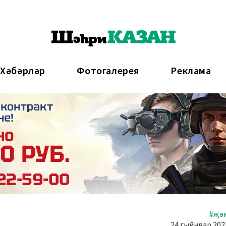
 Хәбәрләр
Фотогалерея
Реклама
#җә
24 гыйнвар 2023