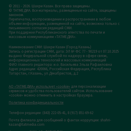
© 2011 - 2026. Шахри Казан. Все права защищены.
© ТАТМЕДИА. Все материалы, размещенные на сайте, защищены
законом.
Перепечатка, воспроизведение и распространение в любом
объеме информации, размещенной на сайте, возможна только с
письменного согласия редакций СМИ.
При поддержке Республиканского агентства по печати и
массовым коммуникациям «ТАТМЕДИА».
Наименование СМИ: Шахри Казан (Город Казань)
Запись о регистрации СМИ, дата: ЭЛ № ФС 77 - 90219 от 07.10.2025
выдано Федеральной службой по надзору в сфере связи,
информационных технологий и массовых коммуникаций
ФИО главного редактора: и.о. Васильева Эльза Рафаиловна
Адрес редакции: 420066, Российская Федерация, Республика
Татарстан, г.Казань, ул.Декабристов, д.2
АО «ТАТМЕДИА» использует «cookie»
для персонализации
сервисов и удобства пользователей сайтом. Использование
«cookie» можно отменить в настройках браузера.
Политика конфиденциальности
Телефон редакции:
(843) 222-05-41, 8 (917) 851-69-62
Почта филиала для сообщений о фактах коррупции: shahri-
kazan@tatmedia.com