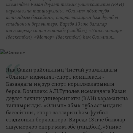
исемендәге Казан дәүләт техник университеты (КАИ)
карамагына тапшырылды. «Олимп» ябык түбә
астындагы бассейнны, спорт залларын һәм футбол
стадионын берләштерә. Биредә 13 нче балалар
яшүсмерләр спорт мәктәбе (гандбол), «Уникс-юниор»
(баскетбол), «Мотор» (баскетбол) һәм Олимпия...
Яңа Савин районының Чистай урамындагы
«Олимп» мәдәният-спорт комплексы -
Казандагы иң зур спорт корылмаларының
берсе. Комплекс А.Н.Туполев исемендәге Казан
дәүләт техник университеты (КАИ) карамагына
тапшырылды. «Олимп» ябык түбә астындагы
бассейнны, спорт залларын һәм футбол
стадионын берләштерә. Биредә 13 нче балалар
яшүсмерләр спорт мәктәбе (гандбол), «Уникс-