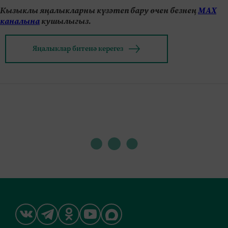
Кызыклы яңалыкларны күзәтеп бару өчен безнең
МАХ
каналына
кушылыгыз.
Яңалыклар битенә керегез