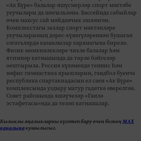
«Ак Бүре» балалар-яшүсмерләр спорт мәктәбе
укучылары да шөгыльләнә. Бассейнда сабыйлар
өчен махсус сай мәйданчык эшләнгән.
Комплекстагы заллар спорт мәктәпләре
укучыларының дәрес-күнегүләреннән бушаган
сәгатьләрдә казанлылар карамагына бирелә.
Физик мөмкинлекләре чикле балалар һәм
ятимнәр катнашында да төрле бәйгеләр
оештырыла. Россия күләмендә теннис һәм
нәфис гимнастика ярышларын, гандбол буенча
республика спартакиадасын ел саен «Ак Бүре»
комплексында уздыру матур гадәткә әверелгән.
Совет районында яшәүчеләр «Гаилә
эстафетасы»нда да теләп катнашалар.
Кызыклы яңалыкларны күзәтеп бару өчен безнең
МАХ
каналына
кушылыгыз.