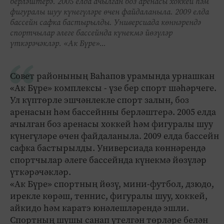
берләштерә. 2005 елда ачылган боз аренасы хоккей һәм
фигуралы шуу күнегүләре өчен файдаланыла. 2009 елда
бассейн сафка бастырылды. Универсиада көннәрендә
спортчылар әлеге бассейнда күнекмә йөзүләр
үткәрәчәкләр. «Ак Бүре»...
Совет районының Ваһапов урамында урнашкан
«Ак Бүре» комплексы - үзе бер спорт шәһәрчеге.
Ул күптөрле эшчәнлекле спорт залын, боз
аренасын һәм бассейнны берләштерә. 2005 елда
ачылган боз аренасы хоккей һәм фигуралы шуу
күнегүләре өчен файдаланыла. 2009 елда бассейн
сафка бастырылды. Универсиада көннәрендә
спортчылар әлеге бассейнда күнекмә йөзүләр
үткәрәчәкләр.
«Ак Бүре» спортның йөзү, мини-футбол, дзюдо,
ирекле көрәш, теннис, фигуралы шуу, хоккей,
айкидо һәм каратэ юнәлешләрендә эшли.
Спортның шушы санап үтелгән төрләре белән