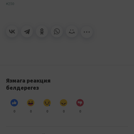
#250
Язмага реакция
белдерегез
0
0
0
0
0