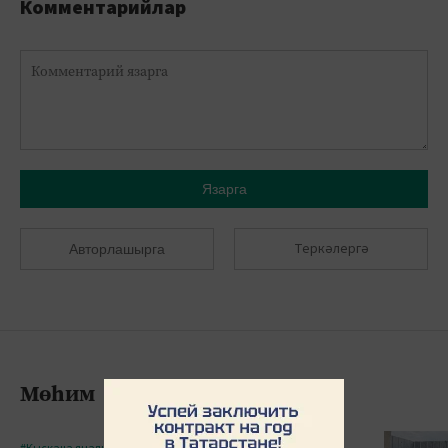
Комментарийлар
Язарга
Теркәлергә
Авторлашырга
Мөһим