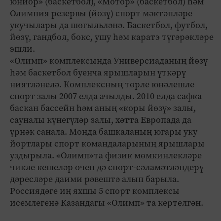
юниор» (баскетбол), «Мотор» (баскетбол) һәм
Олимпия резервы (йөзү) спорт мәктәпләре
укучылары да шөгыльләнә. Баскетбол, футбол,
йөзү, гандбол, бокс, ушу һәм каратэ түгәрәкләре
эшли.
«Олимп» комплексында Универсиаданың йөзү
һәм баскетбол буенча ярышларын үткәрү
ниятләнелә. Комплексның төрле юнәлешле
спорт залы 2007 елда ачылды. 2010 елда сафка
баскан бассейн һәм аның «коры йөзү» залы,
сауналы күнегүләр залы, хәтта Европада да
үрнәк санала. Монда башкаланың югары уку
йортлары спорт командаларының ярышлары
уздырыла. «Олимп»та физик мөмкинлекләре
чикле кешеләр өчен дә спорт-сәламәтләндерү
дәресләре даими рәвештә алып барыла.
Россиядәге иң яхшы 5 спорт комплексы
исемлегенә Казандагы «Олимп» та кертелгән.