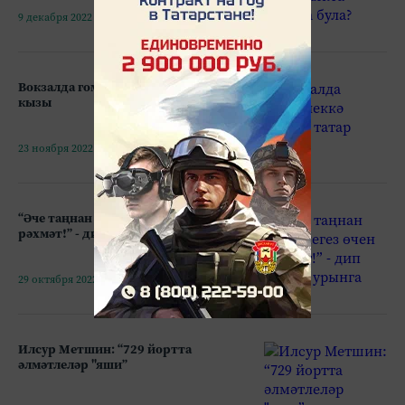
9 декабря 2022 - 09:31
Вокзалда гомерлеккә калган татар
кызы
23 ноября 2022 - 14:38
“Әче таңнан килгәнегез өчен
рәхмәт!” - дип әйтәсе урынга
29 октября 2022 - 10:52
Илсур Метшин: “729 йортта
әлмәтлеләр "яши”