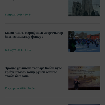
6 апреля 2026 - 10:34
Казан чаңгы марафоны: спортчылар
һәм казанлылар фикере
13 марта 2026 - 14:57
Өрәңге урынына таллар: Кабан күле
яр буен төзекләндерүнең өченче
этабы башлана
19 февраля 2026 - 16:34