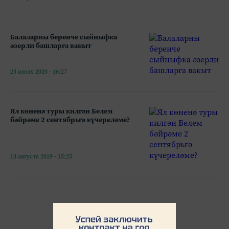
Балаларны беренче сыйныфка
әзерли башларга вакыт
23 июля 2020 - 16:27
Ял көненә туры килгән Белем
бәйрәме 2 сентябрьгә күчереләме?
13 августа 2019 - 15:25