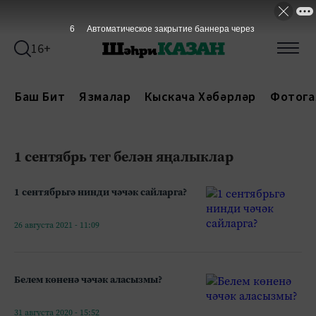
6
Автоматическое закрытие баннера через
16+
Баш Бит
Язмалар
Кыскача Хәбәрләр
Фотога
1 сентябрь тег белән яңалыклар
1 сентябрьгә нинди чәчәк сайларга?
26 августа 2021 - 11:09
Белем көненә чәчәк аласызмы?
31 августа 2020 - 15:52