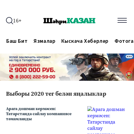
16+
Баш Бит
Язмалар
Кыскача Хәбәрләр
Фотога
Выборы 2020 тег белән яңалыклар
Арага дошман кермәсен:
Татарстанда сайлау компаниясе
тәмамланды