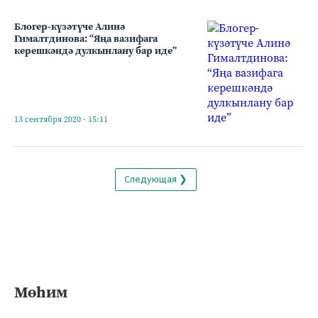
Блогер-күзәтүче Алинә
Гималтдинова: “Яңа вазифага
керешкәндә дулкынлану бар иде”
13 сентября 2020 - 15:11
Следующая ❯
Мөһим