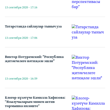
13 сентября 2020 - 17:16
Татарстанда сайлаулар тыныч уза
13 сентября 2020 - 17:06
Виктор Потуремский: "Республика
җитәкчелеге нәтиҗәле эшли"
13 сентября 2020 - 16:59
Блогер-күзәтүче Камилла Хафизова:
“Язылучыларым минем актив
тормышка ияләште”