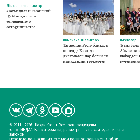
#Кыскача яңалыклар
«Татмедиа» и казанский
ЦУМ подписали
соглашение о
сотрудничестве
#Кыскача яңалыклар
#Язмалар
Татарстан Республикасы
Тугыз бала
көнендә Казанда
Аймасовла
дистәләгән пар берьюлы
шәһәрдән 
никахларын теркәячәк
күченгәнн
© 2011 - 2026. Шахри Казан. Все права защищены.
© ТАТМЕДИА. Все материалы, размещенные на сайте, защищены
законом.
Перепечатка, воспроизведение и распространение в любом