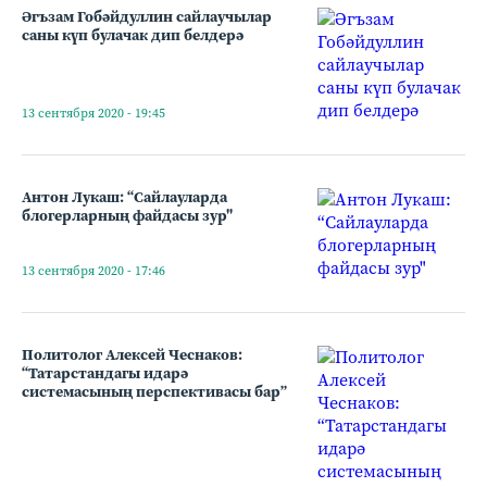
Әгъзам Гобәйдуллин сайлаучылар
саны күп булачак дип белдерә
13 сентября 2020 - 19:45
Антон Лукаш: “Сайлауларда
блогерларның файдасы зур"
13 сентября 2020 - 17:46
Политолог Алексей Чеснаков:
“Татарстандагы идарә
системасының перспективасы бар”