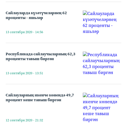
Сайлауларда күзәтүчеләрнең 62
проценты - яшьләр
13 сентября 2020 - 14:56
Республикада сайлаучыларның 62,3
проценты тавыш биргән
13 сентября 2020 - 13:51
Сайлауларның икенче көнендә 49,7
процент кеше тавыш биргән
12 сентября 2020 - 21:32