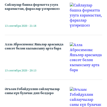
Сайлаулар башка форматта узуга
карамастан, фаразлар үзгәрешсез
13 сентября 2020 - 21:18
Алла Абросимова: Яшьләр арасында
сәясәт белән кызыксыну арта бара
13 сентября 2020 - 20:13
Әгъзам Гобәйдуллин сайлаучылар
саны күп булачак дип белдерә