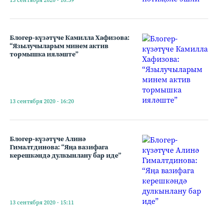
13 сентября 2020 - 16:59
Блогер-күзәтүче Камилла Хафизова:
“Язылучыларым минем актив
тормышка ияләште”
13 сентября 2020 - 16:20
Блогер-күзәтүче Алинә
Гималтдинова: “Яңа вазифага
керешкәндә дулкынлану бар иде”
13 сентября 2020 - 15:11