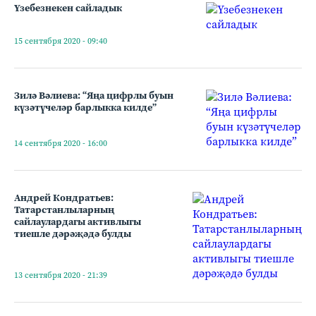
Үзебезнекен сайладык
15 сентября 2020 - 09:40
Зилә Вәлиева: “Яңа цифрлы буын
күзәтүчеләр барлыкка килде”
14 сентября 2020 - 16:00
Андрей Кондратьев:
Татарстанлыларның
сайлаулардагы активлыгы
тиешле дәрәҗәдә булды
13 сентября 2020 - 21:39