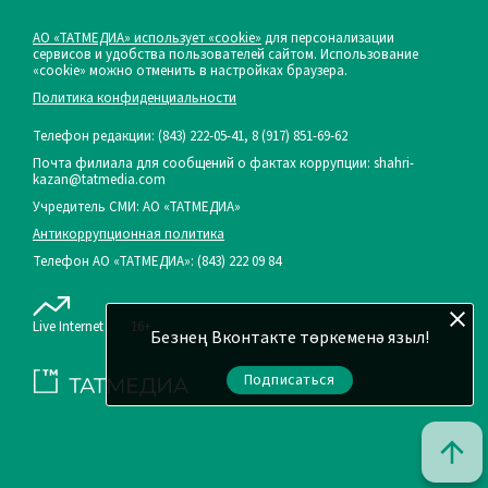
АО «ТАТМЕДИА» использует «cookie»
для персонализации
сервисов и удобства пользователей сайтом. Использование
«cookie» можно отменить в настройках браузера.
Политика конфиденциальности
Телефон редакции:
(843) 222-05-41, 8 (917) 851-69-62
Почта филиала для сообщений о фактах коррупции: shahri-
kazan@tatmedia.com
Учредитель СМИ: АО «ТАТМЕДИА»
Антикоррупционная политика
Телефон АО «ТАТМЕДИА»: (843) 222 09 84
Live Internet
16+
Безнең Вконтакте төркеменә языл!
Подписаться