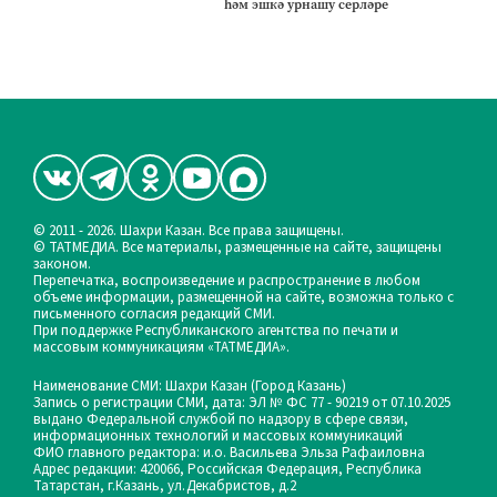
һәм эшкә урнашу серләре
© 2011 - 2026. Шахри Казан. Все права защищены.
© ТАТМЕДИА. Все материалы, размещенные на сайте, защищены
законом.
Перепечатка, воспроизведение и распространение в любом
объеме информации, размещенной на сайте, возможна только с
письменного согласия редакций СМИ.
При поддержке Республиканского агентства по печати и
массовым коммуникациям «ТАТМЕДИА».
Наименование СМИ: Шахри Казан (Город Казань)
Запись о регистрации СМИ, дата: ЭЛ № ФС 77 - 90219 от 07.10.2025
выдано Федеральной службой по надзору в сфере связи,
информационных технологий и массовых коммуникаций
ФИО главного редактора: и.о. Васильева Эльза Рафаиловна
Адрес редакции: 420066, Российская Федерация, Республика
Татарстан, г.Казань, ул.Декабристов, д.2