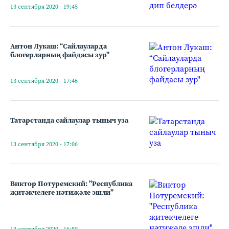
13 сентября 2020 - 19:45
Антон Лукаш: “Сайлауларда
блогерларның файдасы зур"
13 сентября 2020 - 17:46
Татарстанда сайлаулар тыныч уза
13 сентября 2020 - 17:06
Виктор Потуремский: "Республика
җитәкчелеге нәтиҗәле эшли"