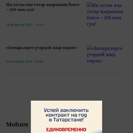
Иң затлы яңа татар җырының бәясе
– 200 мең сум!
18 февраля 2021 - 16:41
«Бәгырьләргә үтәрдәй җыр кирәк»
20 декабря 2019 - 16:06
Мөһим