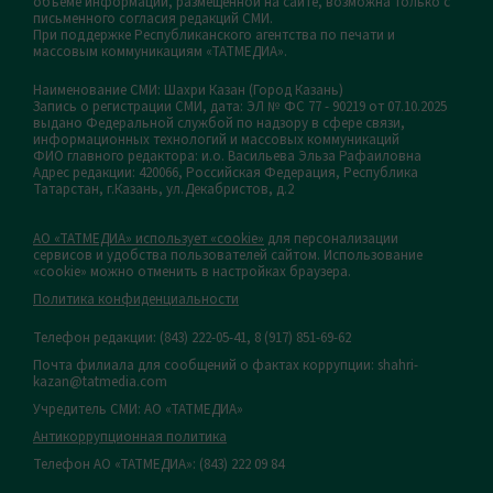
объеме информации, размещенной на сайте, возможна только с
письменного согласия редакций СМИ.
При поддержке Республиканского агентства по печати и
массовым коммуникациям «ТАТМЕДИА».
Наименование СМИ: Шахри Казан (Город Казань)
Запись о регистрации СМИ, дата: ЭЛ № ФС 77 - 90219 от 07.10.2025
выдано Федеральной службой по надзору в сфере связи,
информационных технологий и массовых коммуникаций
ФИО главного редактора: и.о. Васильева Эльза Рафаиловна
Адрес редакции: 420066, Российская Федерация, Республика
Татарстан, г.Казань, ул.Декабристов, д.2
АО «ТАТМЕДИА» использует «cookie»
для персонализации
сервисов и удобства пользователей сайтом. Использование
«cookie» можно отменить в настройках браузера.
Политика конфиденциальности
Телефон редакции:
(843) 222-05-41, 8 (917) 851-69-62
Почта филиала для сообщений о фактах коррупции: shahri-
kazan@tatmedia.com
Учредитель СМИ: АО «ТАТМЕДИА»
Антикоррупционная политика
Телефон АО «ТАТМЕДИА»: (843) 222 09 84