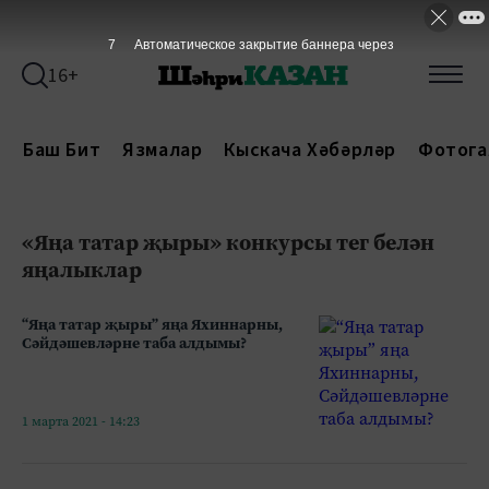
7
Автоматическое закрытие баннера через
16+
Баш Бит
Язмалар
Кыскача Хәбәрләр
Фотога
«Яңа татар җыры» конкурсы тег белән
яңалыклар
“Яңа татар җыры” яңа Яхиннарны,
Сәйдәшевләрне таба алдымы?
1 марта 2021 - 14:23