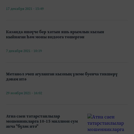
17 декабря 2021 - 15:49
Казанда яшәүче бер хатын яшь ярымлык кызын
кыйнаган һәм моны видеога төшергән
7 декабря 2021 - 10:19
Метанол эчеп агуланган кызның үлеме буенча тикшерү
дәвам итә
29 ноября 2021 - 16:02
Атна саен татарстанлылар
мошенникларга 10-15 миллион сум
акча "бүләк итә"