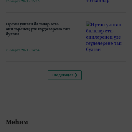
26 марта 2021 - 15:16
Иртән уянган балалар әти-
әниләренең үле гәүдәләренә тап
булган
25 марта 2021 - 14:54
Следующая ❯
Мөһим