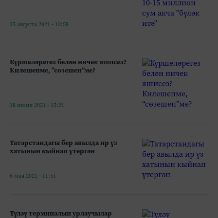
25 августа 2021 - 12:58
Күршеләрегез белән ничек яшисез?
Килешепме, “сөзешеп”ме?
18 июня 2021 - 15:21
Татарстандагы бер авылда ир үз
хатынын кыйнап үтергән
6 мая 2021 - 11:51
Түләү терминалын урлаучылар