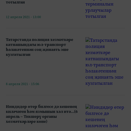
тотылган
12 апреля 2021 - 13:00
Татарстанда полиция хезмәткәре
катнашындагы юл-транспорт
һәлакәтеннән соң җинаять эше
кузгатылган
8 апреля 2021 - 15:06
Ниндидер өтер билгесе дә кешенең
киләчәген һәм язмышын хәл итә...(6
апрель – Тикшерү органы
хезмәткәрләре көне)