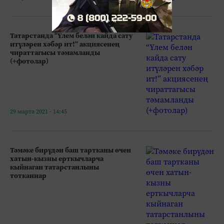
Татарстанда “Үлем белән кайда сату
итүләрен хәбәр ит!” акциясенең
чираттагысы тәмамланды
(+фотолар)
29 марта 2021 - 14:45
Тәмәке бирүдән баш тартканы өчен
хатын-кызны ерткычларча
кыйнаган татарстанлыны
тотканнар