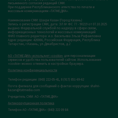
письменного согласия редакций СМИ.
При поддержке Республиканского агентства по печати и
массовым коммуникациям «ТАТМЕДИА».
Наименование СМИ: Шахри Казан (Город Казань)
Запись о регистрации СМИ, дата: ЭЛ № ФС 77 - 90219 от 07.10.2025
выдано Федеральной службой по надзору в сфере связи,
информационных технологий и массовых коммуникаций
ФИО главного редактора: и.о. Васильева Эльза Рафаиловна
Адрес редакции: 420066, Российская Федерация, Республика
Татарстан, г.Казань, ул.Декабристов, д.2
АО «ТАТМЕДИА» использует «cookie»
для персонализации
сервисов и удобства пользователей сайтом. Использование
«cookie» можно отменить в настройках браузера.
Политика конфиденциальности
Телефон редакции:
(843) 222-05-41, 8 (917) 851-69-62
Почта филиала для сообщений о фактах коррупции: shahri-
kazan@tatmedia.com
Учредитель СМИ: АО «ТАТМЕДИА»
Антикоррупционная политика
Телефон АО «ТАТМЕДИА»: (843) 222 09 84