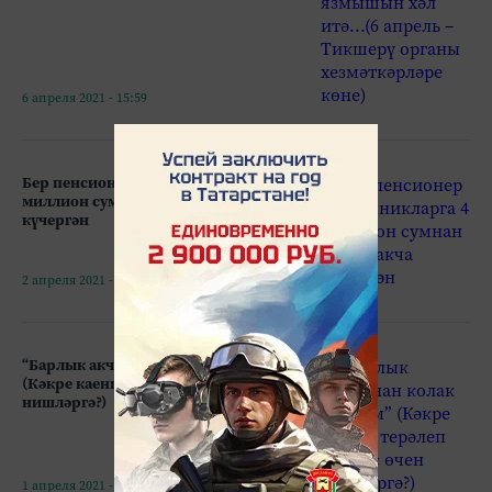
6 апреля 2021 - 15:59
Бер пенсионер мошенникларга 4
миллион сумнан артык акча
күчергән
2 апреля 2021 - 12:04
“Барлык акчамнан колак кактым”
(Кәкре каенга терәлеп калмас өчен
нишләргә?)
1 апреля 2021 - 16:08