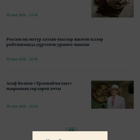
30 мая 2026 - 13:50
Россия иң матур хатын-кызлар яшәгән илләр
рейтингында дүртенче урынга чыккан
30 мая 2026 - 12:36
Асаф Вәлиев «Трамвайчы кыз»
җырының серләрен ачты
30 мая 2026 - 10:50