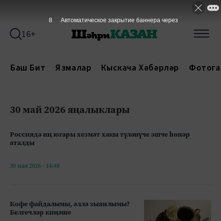
8
Автоматическое закрытие баннера через
16+
Баш Бит
Язмалар
Кыскача Хәбәрләр
Фотога
30 май 2026 яңалыклары
Россиядә иң югары хезмәт хакы түләнүче эшче һөнәр
аталды
30 мая 2026 - 14:48
Кофе файдалымы, әллә зыянлымы?
Белгечләр киңәше