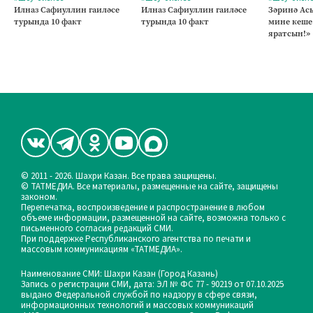
Илназ Сафиуллин гаиләсе
Илназ Сафиуллин гаиләсе
Зәринә Асы
турында 10 факт
турында 10 факт
мине кеше
яратсын!»
© 2011 - 2026. Шахри Казан. Все права защищены.
© ТАТМЕДИА. Все материалы, размещенные на сайте, защищены
законом.
Перепечатка, воспроизведение и распространение в любом
объеме информации, размещенной на сайте, возможна только с
письменного согласия редакций СМИ.
При поддержке Республиканского агентства по печати и
массовым коммуникациям «ТАТМЕДИА».
Наименование СМИ: Шахри Казан (Город Казань)
Запись о регистрации СМИ, дата: ЭЛ № ФС 77 - 90219 от 07.10.2025
выдано Федеральной службой по надзору в сфере связи,
информационных технологий и массовых коммуникаций