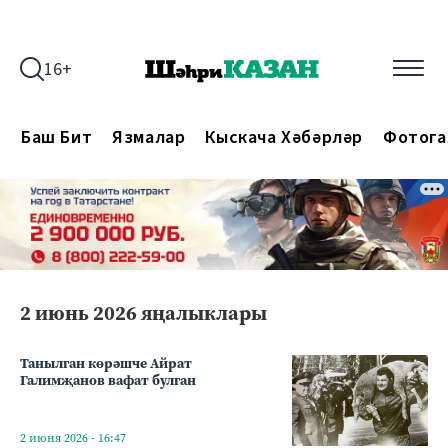
16+
Баш Бит
Язмалар
Кыскача Хәбәрләр
Фотога
2 июнь 2026 яңалыклары
Танылган көрәшче Айрат
Галимҗанов вафат булган
2 июня 2026 - 16:47