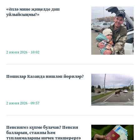
«Әллә мине җиңелде дип
уйлыйсыңмы?»
2 июня 2026 - 10:02
Пошилар Казанда нишләп йөриләр?
2 июня 2026 - 09:57
Пенсиягез күпме булачак? Пенсия
балларын, стажны һәм
тупланмаларны ничек тикшерергә