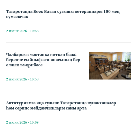
Татарстанда Бөек Ватан сугышы ветераннары 100 мең
сум алачак
2 июня 2026 - 10:53
Чалбарсыз мәктәпкә киткән бала:
беренче сыйныф ата-анасының бер
еллык тәҗрибәсе
2 июня 2026 - 10:53
Автотуризмга яңа сулыш: Татарстанда кунакханәләр
һәм сервис мәйданчыклары саны арта
2 июня 2026 - 10:09