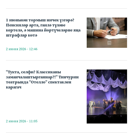
1 июньнән тормыш ничек үзгәрә?
Пенсияләр арта, гаилә түләве
кертелә, ә машина йөртүчеләрне яңа
штрафлар көтә
2 июня 2026 - 12:46
“Тукта, селфи? Классиканы
заманчалаштырганнар?!” Тинчурин
театрында “Отелло” спектаклен
карагач
2 июня 2026 - 11:05