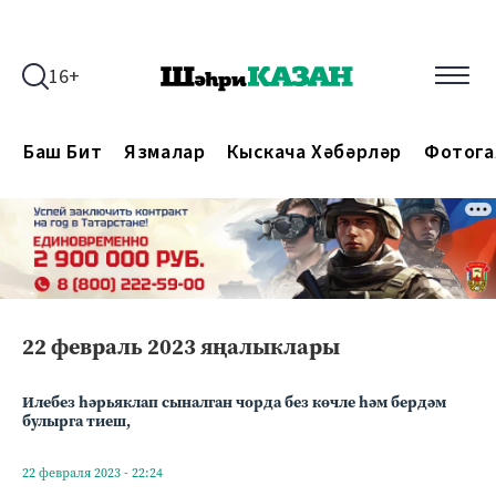
16+
Баш Бит
Язмалар
Кыскача Хәбәрләр
Фотога
22 февраль 2023 яңалыклары
Илебез һәрьяклап сыналган чорда без көчле һәм бердәм
булырга тиеш,
22 февраля 2023 - 22:24