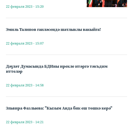
22 февраля 2023 - 15:20
Эмиль Талипов гаиләсендә шатлыклы вакыйга!
22 февраля 2023 - 15:07
Дәүләт Думасында БДИны ирекле итәргә тәкъдим
иттеләр
22 февраля 2023 - 14:58
Эльвира Фазлыева: "Кызым Аида бик еш төшкә керә"
22 февраля 2023 - 14:21