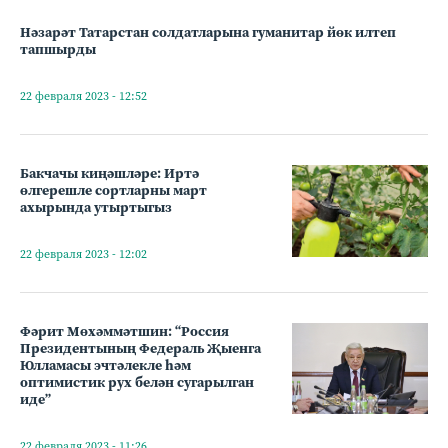
Нәзарәт Татарстан солдатларына гуманитар йөк илтеп
тапшырды
22 февраля 2023 - 12:52
Бакчачы киңәшләре: Иртә
өлгерешле сортларны март
ахырында утыртыгыз
22 февраля 2023 - 12:02
Фәрит Мөхәммәтшин: “Россия
Президентының Федераль Җыенга
Юлламасы эчтәлекле һәм
оптимистик рух белән сугарылган
иде”
22 февраля 2023 - 11:26