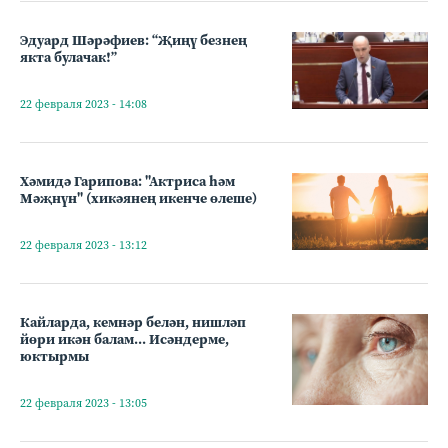
Эдуард Шәрәфиев: “Җиңү безнең
якта булачак!”
22 февраля 2023 - 14:08
Хәмидә Гарипова: "Актриса һәм
Мәҗнүн" (хикәянең икенче өлеше)
22 февраля 2023 - 13:12
Кайларда, кемнәр белән, нишләп
йөри икән балам... Исәндерме,
юктырмы
22 февраля 2023 - 13:05