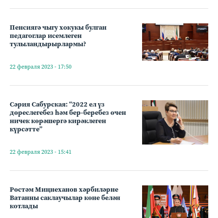
Пенсиягә чыгу хокукы булган
педагоглар исемлеген
тулыландырырлармы?
22 февраля 2023 - 17:50
Сәрия Сабурская: “2022 ел үз
дөреслегебез һәм бер-беребез өчен
ничек көрәшергә кирәклеген
күрсәтте”
22 февраля 2023 - 15:41
Рөстәм Миңнеханов хәрбиләрне
Ватанны саклаучылар көне белән
котлады