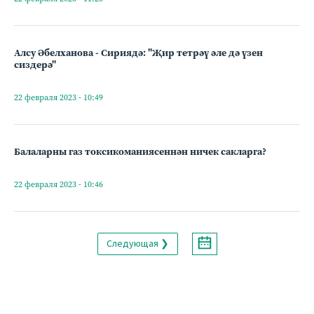
Алсу Әбелханова - Сириядә: "Җир тетрәү әле дә үзен
сиздерә"
22 февраля 2023 - 10:49
Балаларны газ токсикоманиясеннән ничек сакларга?
22 февраля 2023 - 10:46
Следующая ❯