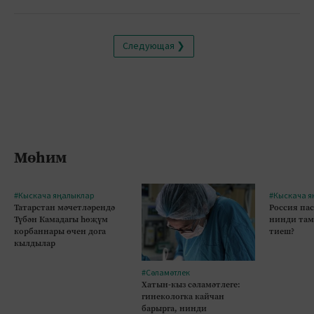
Следующая ❯
Мөһим
#Кыскача яңалыклар
#Кыскача я
Татарстан мәчетләрендә
Россия па
Түбән Камадагы һөҗүм
нинди там
корбаннары өчен дога
тиеш?
кылдылар
#Сәламәтлек
Хатын-кыз сәламәтлеге:
гинекологка кайчан
барырга, нинди