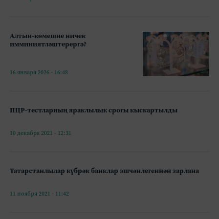
Алтын-көмешне ничек
имминиятләштерергә?
16 января 2026 - 16:48
ПЦР-тестларның яраклылык срогы кыскартылды
10 декабря 2021 - 12:31
Татарстанлылар күбрәк банклар эшчәнлегеннән зарлана
11 ноября 2021 - 11:42