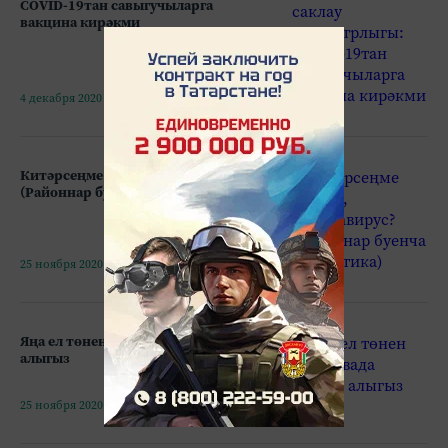
COVID-19тан савыгучыларга
вакцина кирәкми
4 декабря 2020 - 12:03
Китәрсеңме бездән, коронавирус?
(Районнар буенча статистика)
25 ноября 2020 - 12:31
Яңа ел төнен саф һавада каршы
алыгыз
25 ноября 2020 - 12:14