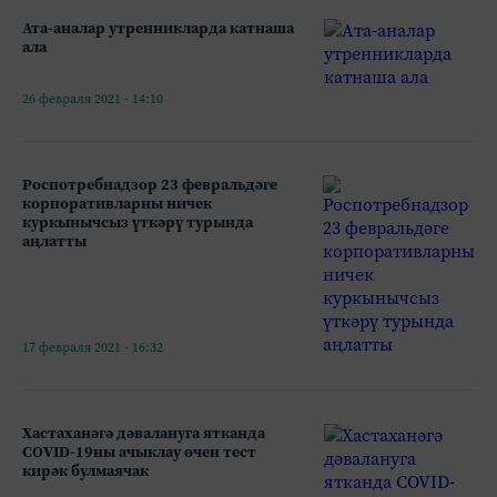
Ата-аналар утренникларда катнаша
ала
26 февраля 2021 - 14:10
Роспотребнадзор 23 февральдәге
корпоративларны ничек
куркынычсыз үткәрү турында
аңлатты
17 февраля 2021 - 16:32
Хастаханәгә дәвалануга ятканда
COVID-19ны ачыклау өчен тест
кирәк булмаячак