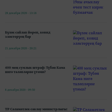
28 декабря 2020 - 13:18
Бүләк сайлап йөреп, ковид
эләктерүең бар
21 декабря 2020 - 20:21
400 мең сумлык штраф: Түбән Кама
нигә таләпләрне үтәми?
8 декабря 2020 - 09:50
ТР Сәламәтлек саклау министрлыгы: