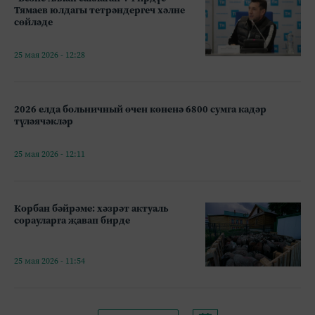
Тямаев юлдагы тетрәндергеч хәлне
сөйләде
25 мая 2026 - 12:28
2026 елда больничный өчен көненә 6800 сумга кадәр
түләячәкләр
25 мая 2026 - 12:11
Корбан бәйрәме: хәзрәт актуаль
сорауларга җавап бирде
25 мая 2026 - 11:54