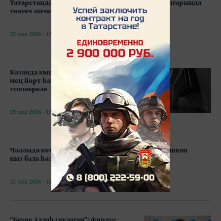
Татарстанда коточкыч фаҗига: предприятие ангарында
төягеч эшчене таптап үтергән
25 мая 2026 - 13:18
Казанда кышка әзерлек башланды: 6
мең йорт һәм 11 мең чакрым торба
тикшерелә
25 мая 2026 - 13:14
Чаллыда коточкыч фаҗига: 5 каттан егылып төшкән
кыз бала һәлак булган
25 мая 2026 - 12:30
“Безне Аллаһ саклаган”: Фирдүс