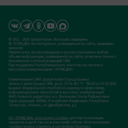
© 2011 - 2026. Шахри Казан. Все права защищены.
© ТАТМЕДИА. Все материалы, размещенные на сайте, защищены
законом.
Перепечатка, воспроизведение и распространение в любом
объеме информации, размещенной на сайте, возможна только с
письменного согласия редакций СМИ.
При поддержке Республиканского агентства по печати и
массовым коммуникациям «ТАТМЕДИА».
Наименование СМИ: Шахри Казан (Город Казань)
Запись о регистрации СМИ, дата: ЭЛ № ФС 77 - 90219 от 07.10.2025
выдано Федеральной службой по надзору в сфере связи,
информационных технологий и массовых коммуникаций
ФИО главного редактора: и.о. Васильева Эльза Рафаиловна
Адрес редакции: 420066, Российская Федерация, Республика
Татарстан, г.Казань, ул.Декабристов, д.2
АО «ТАТМЕДИА» использует «cookie»
для персонализации
сервисов и удобства пользователей сайтом. Использование
«cookie» можно отменить в настройках браузера.