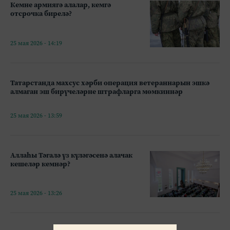
Кемне армиягә алалар, кемгә
отсрочка бирелә?
25 мая 2026 - 14:19
Татарстанда махсус хәрби операция ветераннарын эшкә
алмаган эш бирүчеләрне штрафларга мөмкиннәр
25 мая 2026 - 13:59
Аллаһы Тәгалә үз күләгәсенә алачак
кешеләр кемнәр?
25 мая 2026 - 13:26