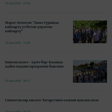
25 мая 2026 - 17:44
Марат Әхмәтов: “Авыл турында
кайгырту ул бөтен дәүләтне
кайгырту”
25 мая 2026 - 17:09
Биисең килсә – күлгә бар: Казанда
җәйге мәдәни программа башлана
25 мая 2026 - 16:17
Синоптиклар кисәтә: Татарстанга салкын циклон килә
25 мая 2026 - 16:15