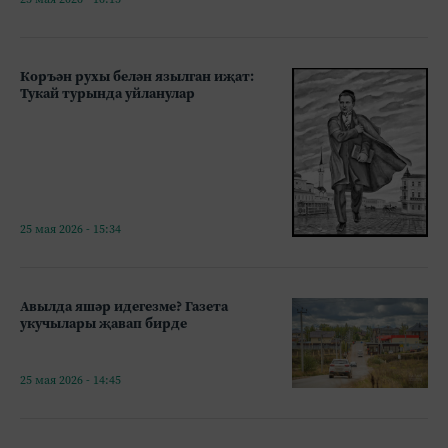
Коръән рухы белән язылган иҗат:
Тукай турында уйланулар
25 мая 2026 - 15:34
Авылда яшәр идегезме? Газета
укучылары җавап бирде
25 мая 2026 - 14:45