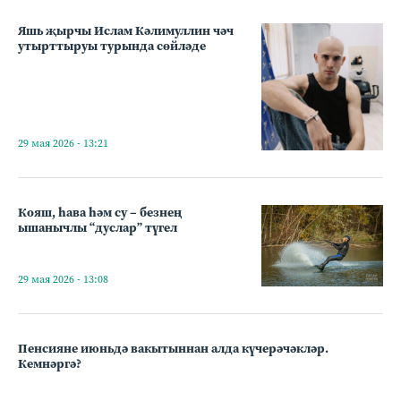
Яшь җырчы Ислам Кәлимуллин чәч
утырттыруы турында сөйләде
29 мая 2026 - 13:21
Кояш, һава һәм су – безнең
ышанычлы “дуслар” түгел
29 мая 2026 - 13:08
Пенсияне июньдә вакытыннан алда күчерәчәкләр.
Кемнәргә?