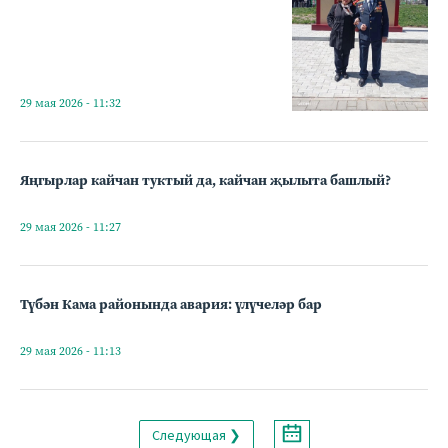
29 мая 2026 - 11:32
Яңгырлар кайчан туктый да, кайчан җылыта башлый?
29 мая 2026 - 11:27
Түбән Кама районында авария: үлүчеләр бар
29 мая 2026 - 11:13
Следующая ❯