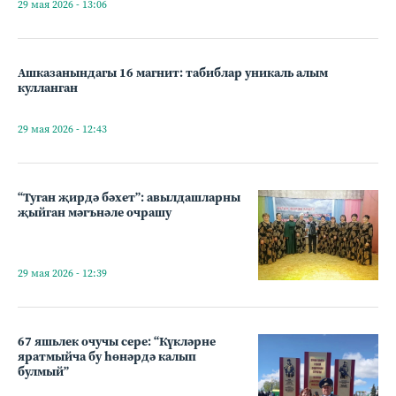
29 мая 2026 - 13:06
Ашказанындагы 16 магнит: табиблар уникаль алым
кулланган
29 мая 2026 - 12:43
“Туган җирдә бәхет”: авылдашларны
җыйган мәгънәле очрашу
29 мая 2026 - 12:39
67 яшьлек очучы сере: “Күкләрне
яратмыйча бу һөнәрдә калып
булмый”