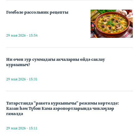
Гөмбәле рассольник рецепты
29 мая 2026 - 15:54
Ни өчен зур суммадагы акчаларны өйдә саклау
куркыныч?
29 мая 2026 - 15:31
Татарстанда “ракета куркынычы” режимы кертелде:
Казан һәм Түбән Кама аэропортларында чикләүләр
гамәлдә
29 мая 2026 - 15:11