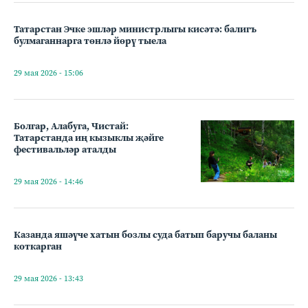
Татарстан Эчке эшләр министрлыгы кисәтә: балигъ
булмаганнарга төнлә йөрү тыела
29 мая 2026 - 15:06
Болгар, Алабуга, Чистай:
Татарстанда иң кызыклы җәйге
фестивальләр аталды
29 мая 2026 - 14:46
Казанда яшәүче хатын бозлы суда батып баручы баланы
коткарган
29 мая 2026 - 13:43