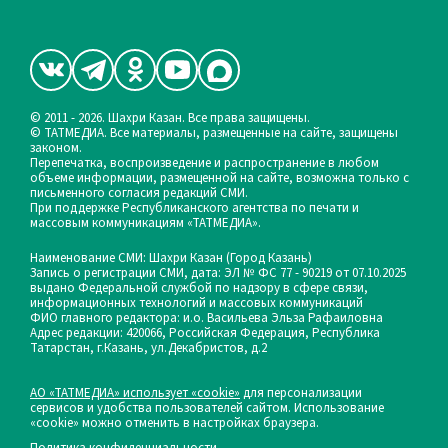
© 2011 - 2026. Шахри Казан. Все права защищены.
© ТАТМЕДИА. Все материалы, размещенные на сайте, защищены
законом.
Перепечатка, воспроизведение и распространение в любом
объеме информации, размещенной на сайте, возможна только с
письменного согласия редакций СМИ.
При поддержке Республиканского агентства по печати и
массовым коммуникациям «ТАТМЕДИА».
Наименование СМИ: Шахри Казан (Город Казань)
Запись о регистрации СМИ, дата: ЭЛ № ФС 77 - 90219 от 07.10.2025
выдано Федеральной службой по надзору в сфере связи,
информационных технологий и массовых коммуникаций
ФИО главного редактора: и.о. Васильева Эльза Рафаиловна
Адрес редакции: 420066, Российская Федерация, Республика
Татарстан, г.Казань, ул.Декабристов, д.2
АО «ТАТМЕДИА» использует «cookie»
для персонализации
сервисов и удобства пользователей сайтом. Использование
«cookie» можно отменить в настройках браузера.
Политика конфиденциальности