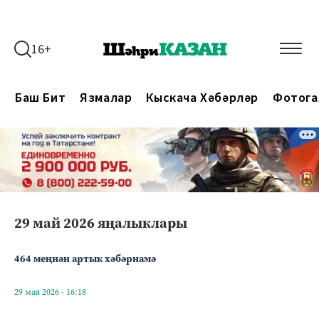
16+
Баш Бит
Язмалар
Кыскача Хәбәрләр
Фотога
29 май 2026 яңалыклары
464 меңнән артык хәбәрнамә
29 мая 2026 - 16:18