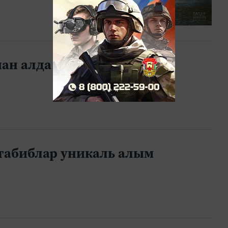
н алда күчерәчәкләр.
табиблар уникаль алым