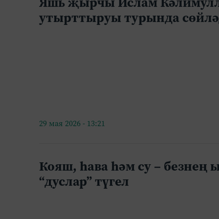
Яшь җырчы Ислам Кәлимулл
утырттыруы турында сөйлә
29 мая 2026 - 13:21
Кояш, һава һәм су – безне
“дуслар” түгел