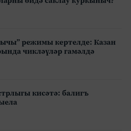
аларны өйдә саклау куркыныч?
нычы” режимы кертелде: Казан
рында чикләүләр гамәлдә
стрлыгы кисәтә: балигъ
тыела