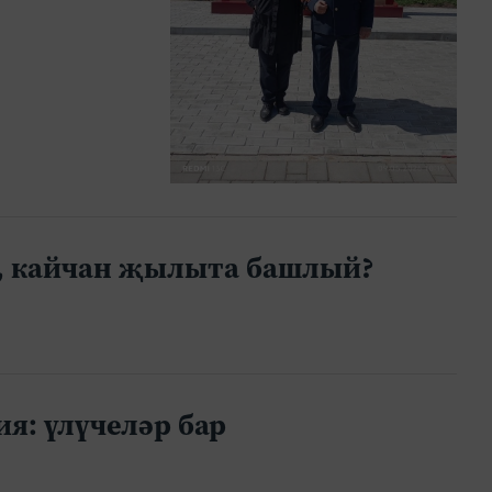
а, кайчан җылыта башлый?
я: үлүчеләр бар