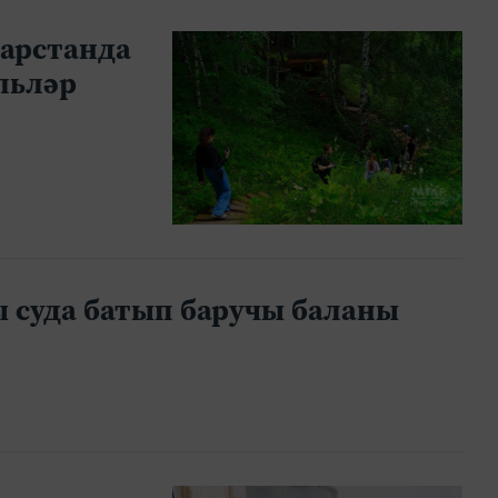
тарстанда
льләр
ы суда батып баручы баланы