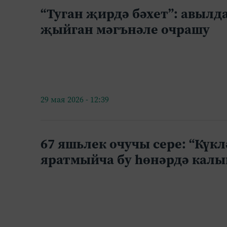
“Туган җирдә бәхет”: авыл
җыйган мәгънәле очрашу
29 мая 2026 - 12:39
67 яшьлек очучы сере: “Күк
яратмыйча бу һөнәрдә калы