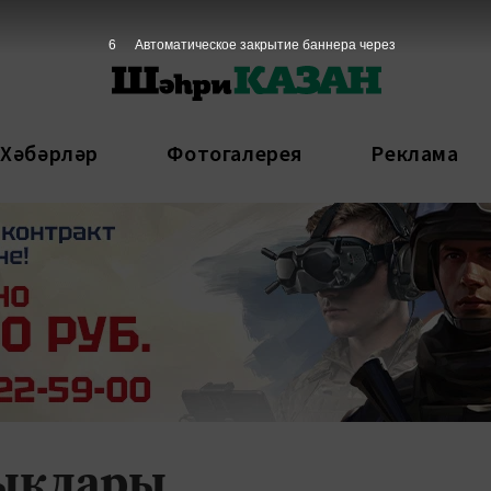
4
Автоматическое закрытие баннера через
 Хәбәрләр
Фотогалерея
Реклама
лыклары