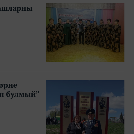
дашларны
ләрне
п булмый”