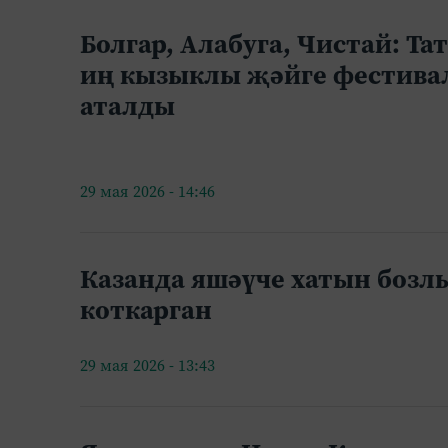
Болгар, Алабуга, Чистай: Та
иң кызыклы җәйге фестива
аталды
29 мая 2026 - 14:46
Казанда яшәүче хатын бозл
коткарган
29 мая 2026 - 13:43