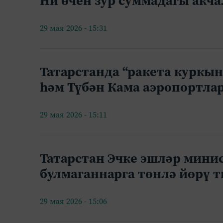
Ни өчен зур суммадагы акч
29 мая 2026 - 15:31
Татарстанда “ракета куркы
һәм Түбән Кама аэропортла
29 мая 2026 - 15:11
Татарстан Эчке эшләр мини
булмаганнарга төнлә йөрү 
29 мая 2026 - 15:06