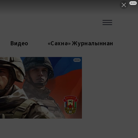
Видео
«Сәхнә» Журналыннан