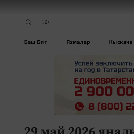
16+
Баш Бит
Язмалар
Кыскача
29 май 2026 яңа