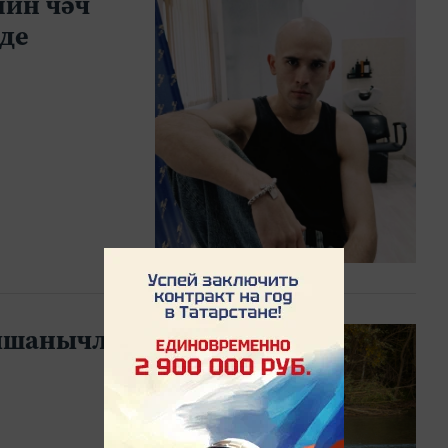
ин чәч
де
ң ышанычлы