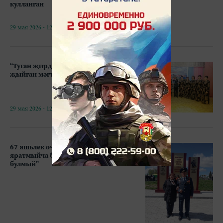
кулланган
29 мая 2026 - 12:43
“Туган җирдә бәхет”: авылдашларны
җыйган мәгънәле очрашу
29 мая 2026 - 12:39
67 яшьлек очучы сере: “Күкләрне
яратмыйча бу һөнәрдә калып
булмый”