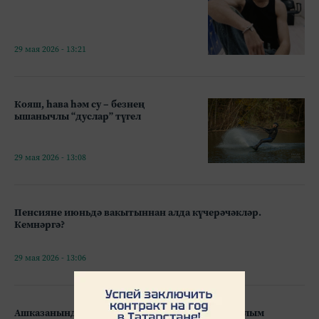
29 мая 2026 - 13:21
Кояш, һава һәм су – безнең
ышанычлы “дуслар” түгел
29 мая 2026 - 13:08
Пенсияне июньдә вакытыннан алда күчерәчәкләр.
Кемнәргә?
29 мая 2026 - 13:06
Ашказанындагы 16 магнит: табиблар уникаль алым