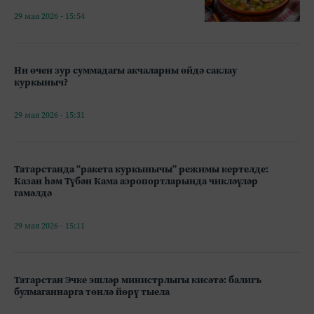
29 мая 2026 - 15:54
Ни өчен зур суммадагы акчаларны өйдә саклау
куркыныч?
29 мая 2026 - 15:31
Татарстанда “ракета куркынычы” режимы кертелде:
Казан һәм Түбән Кама аэропортларында чикләүләр
гамәлдә
29 мая 2026 - 15:11
Татарстан Эчке эшләр министрлыгы кисәтә: балигъ
булмаганнарга төнлә йөрү тыела