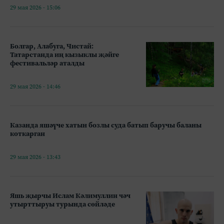
29 мая 2026 - 15:06
Болгар, Алабуга, Чистай:
Татарстанда иң кызыклы җәйге
фестивальләр аталды
29 мая 2026 - 14:46
Казанда яшәүче хатын бозлы суда батып баручы баланы
коткарган
29 мая 2026 - 13:43
Яшь җырчы Ислам Кәлимуллин чәч
утырттыруы турында сөйләде