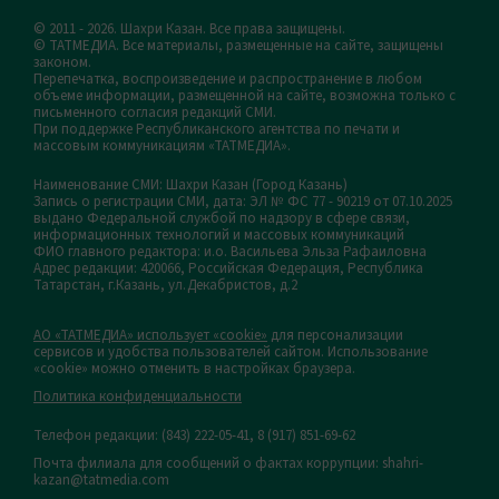
© 2011 - 2026. Шахри Казан. Все права защищены.
© ТАТМЕДИА. Все материалы, размещенные на сайте, защищены
законом.
Перепечатка, воспроизведение и распространение в любом
объеме информации, размещенной на сайте, возможна только с
письменного согласия редакций СМИ.
При поддержке Республиканского агентства по печати и
массовым коммуникациям «ТАТМЕДИА».
Наименование СМИ: Шахри Казан (Город Казань)
Запись о регистрации СМИ, дата: ЭЛ № ФС 77 - 90219 от 07.10.2025
выдано Федеральной службой по надзору в сфере связи,
информационных технологий и массовых коммуникаций
ФИО главного редактора: и.о. Васильева Эльза Рафаиловна
Адрес редакции: 420066, Российская Федерация, Республика
Татарстан, г.Казань, ул.Декабристов, д.2
АО «ТАТМЕДИА» использует «cookie»
для персонализации
сервисов и удобства пользователей сайтом. Использование
«cookie» можно отменить в настройках браузера.
Политика конфиденциальности
Телефон редакции:
(843) 222-05-41, 8 (917) 851-69-62
Почта филиала для сообщений о фактах коррупции: shahri-
kazan@tatmedia.com