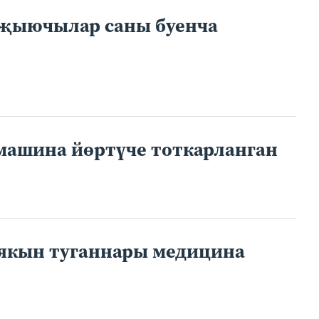
л җыючылар саны буенча
 машина йөртүче тоткарланган
 якын туганнары медицина