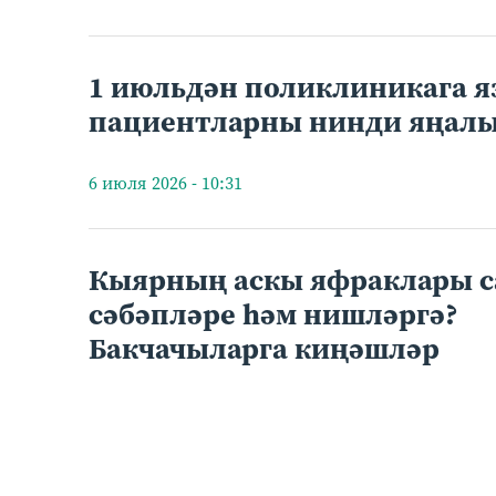
1 июльдән поликлиникага я
пациентларны нинди яңалы
6 июля 2026 - 10:31
Кыярның аскы яфраклары с
сәбәпләре һәм нишләргә?
Бакчачыларга киңәшләр