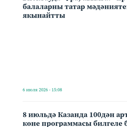
балаларны татар мәдәнияте
якынайтты
6 июля 2026 - 15:08
8 июльдә Казанда 100дән ар
көне программасы билгеле 