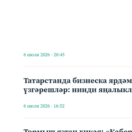
6 июля 2026 - 20:45
Татарстанда бизнеска ярдә
үзгәрешләр: нинди яңалыкл
6 июля 2026 - 16:52
Тормыш язган хикәя: «Кабе