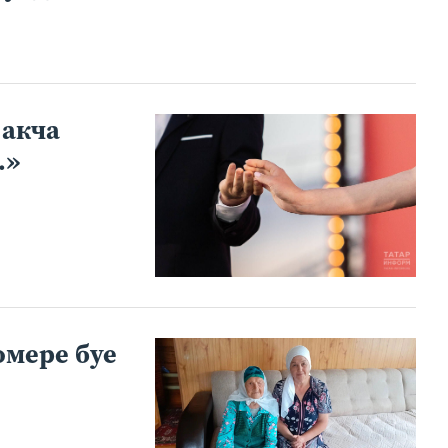
 акча
.»
омере буе