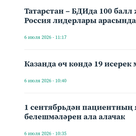
Татарстан – БДИда 100 бал
Россия лидерлары арасында
6 июля 2026 - 11:17
Казанда өч көндә 19 исерек
6 июля 2026 - 10:40
1 сентябрьдән пациентның
белешмәләрен ала алачак
6 июля 2026 - 10:35