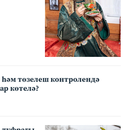
м һәм төзелеш контролендә
ар көтелә?
р туфрагы