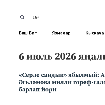
16+
Баш Бит
Язмалар
Кыскача
6 июль 2026 яңа
«Серле сандык» ябылмый: А
Әгьләмова милли гореф-гад
барлап йөри