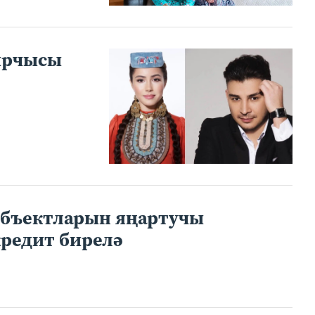
ырчысы
объектларын яңартучы
редит бирелә