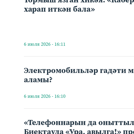
харап иткән бала»
6 июля 2026 - 16:11
Электромобильләр гадәти
аламы?
6 июля 2026 - 16:10
«Телефоннарын да оныттыл
Биектауда «Ура, авылга!» п