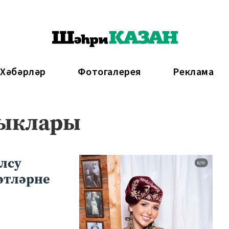
 Хәбәрләр
Фотогалерея
Реклама
лыклары
лсу
әтләрне