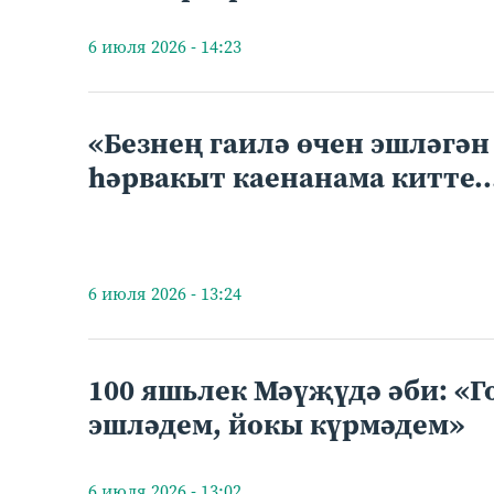
6 июля 2026 - 14:23
«Безнең гаилә өчен эшләгән
һәрвакыт каенанама китте..
6 июля 2026 - 13:24
100 яшьлек Мәүҗүдә әби: «Г
эшләдем, йокы күрмәдем»
6 июля 2026 - 13:02