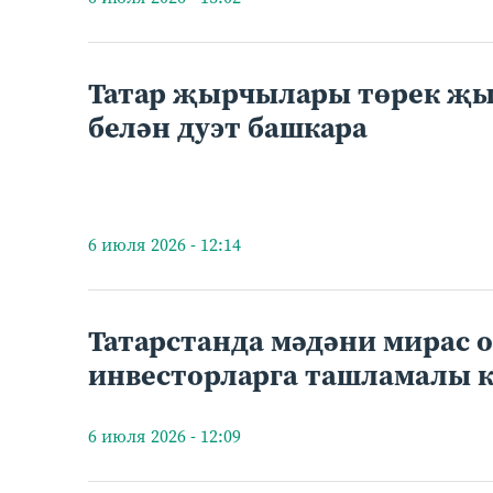
Татар җырчылары төрек җ
белән дуэт башкара
6 июля 2026 - 12:14
Татарстанда мәдәни мирас 
инвесторларга ташламалы к
6 июля 2026 - 12:09