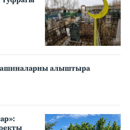
 машиналарны алыштыра
ар»:
роекты