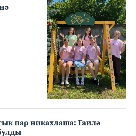
нә
тык пар никахлаша: Гаилә
булды