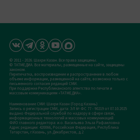
© 2011 - 2026. Шахри Казан. Все права защищены.
© ТАТМЕДИА. Все материалы, размещенные на сайте, защищены
законом.
Перепечатка, воспроизведение и распространение в любом
объеме информации, размещенной на сайте, возможна только с
письменного согласия редакций СМИ.
При поддержке Республиканского агентства по печати и
массовым коммуникациям «ТАТМЕДИА».
Наименование СМИ: Шахри Казан (Город Казань)
Запись о регистрации СМИ, дата: ЭЛ № ФС 77 - 90219 от 07.10.2025
выдано Федеральной службой по надзору в сфере связи,
информационных технологий и массовых коммуникаций
ФИО главного редактора: и.о. Васильева Эльза Рафаиловна
Адрес редакции: 420066, Российская Федерация, Республика
Татарстан, г.Казань, ул.Декабристов, д.2