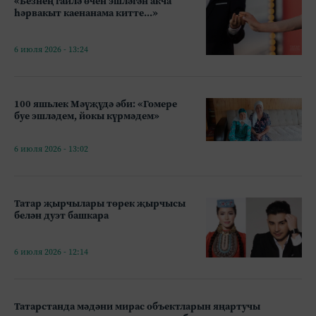
«Безнең гаилә өчен эшләгән акча
һәрвакыт каенанама китте...»
6 июля 2026 - 13:24
100 яшьлек Мәүҗүдә әби: «Гомере
буе эшләдем, йокы күрмәдем»
6 июля 2026 - 13:02
Татар җырчылары төрек җырчысы
белән дуэт башкара
6 июля 2026 - 12:14
Татарстанда мәдәни мирас объектларын яңартучы