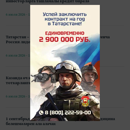
инвесторларга ташламалы кредит бирелә
6 июля 2026 - 12:09
Татарстан – БДИда 100 балл җыючылар саны буенча
Россия лидерлары арасында
6 июля 2026 - 11:17
Казанда өч көндә 19 исерек машина йөртүче
тоткарланган
6 июля 2026 - 10:40
1 сентябрьдән пациентның якын туганнары медицина
белешмәләрен ала алачак