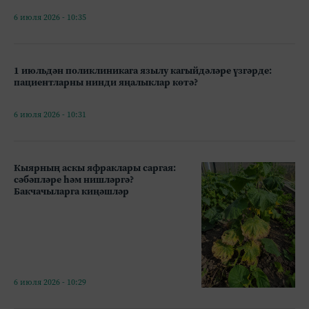
6 июля 2026 - 10:35
1 июльдән поликлиникага язылу кагыйдәләре үзгәрде:
пациентларны нинди яңалыклар көтә?
6 июля 2026 - 10:31
Кыярның аскы яфраклары саргая:
сәбәпләре һәм нишләргә?
Бакчачыларга киңәшләр
6 июля 2026 - 10:29