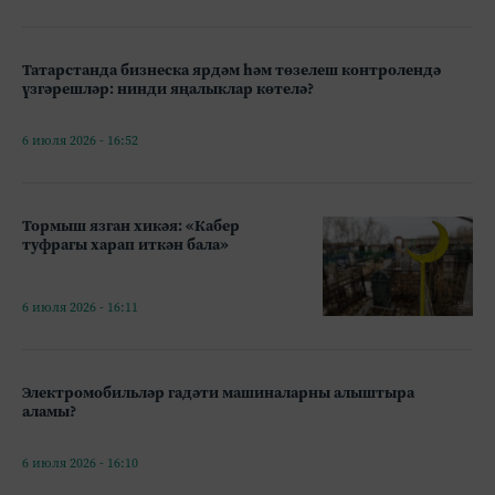
Татарстанда бизнеска ярдәм һәм төзелеш контролендә
үзгәрешләр: нинди яңалыклар көтелә?
6 июля 2026 - 16:52
Тормыш язган хикәя: «Кабер
туфрагы харап иткән бала»
6 июля 2026 - 16:11
Электромобильләр гадәти машиналарны алыштыра
аламы?
6 июля 2026 - 16:10