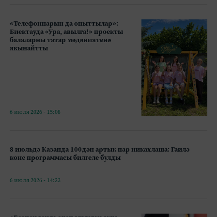
«Телефоннарын да оныттылар»:
Биектауда «Ура, авылга!» проекты
балаларны татар мәдәниятенә
якынайтты
6 июля 2026 - 15:08
8 июльдә Казанда 100дән артык пар никахлаша: Гаилә
көне программасы билгеле булды
6 июля 2026 - 14:23