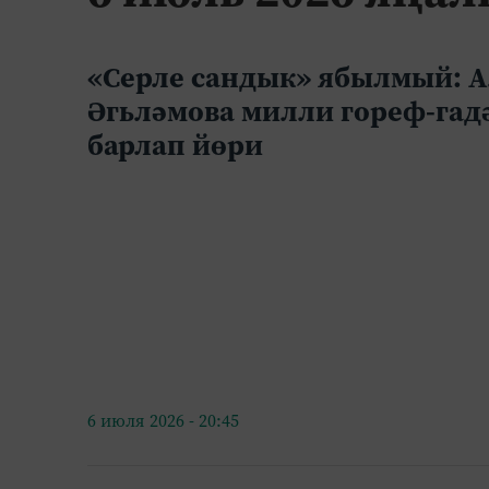
«Серле сандык» ябылмый: А
Әгьләмова милли гореф-гад
барлап йөри
6 июля 2026 - 20:45