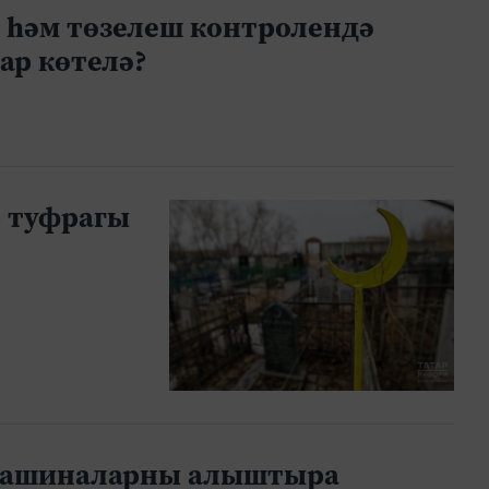
м һәм төзелеш контролендә
ар көтелә?
р туфрагы
 машиналарны алыштыра