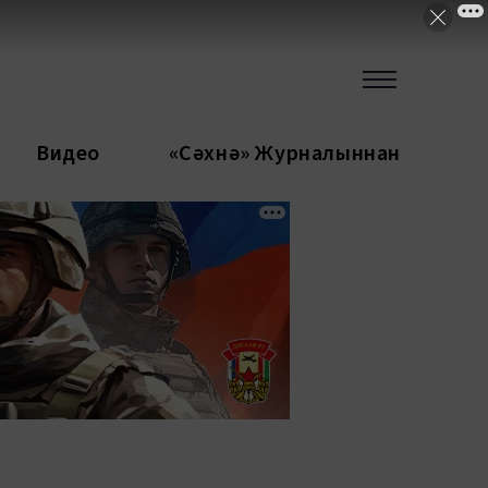
Видео
«Сәхнә» Журналыннан