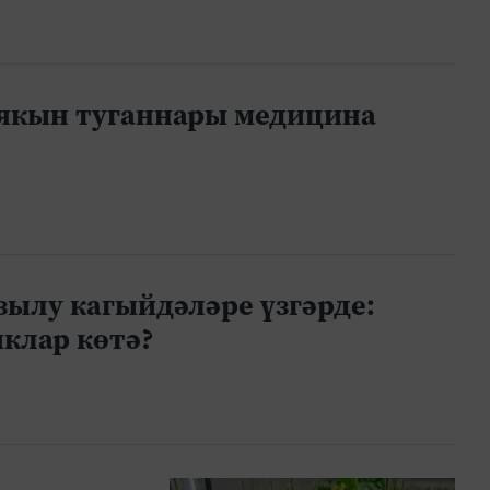
 якын туганнары медицина
зылу кагыйдәләре үзгәрде:
клар көтә?