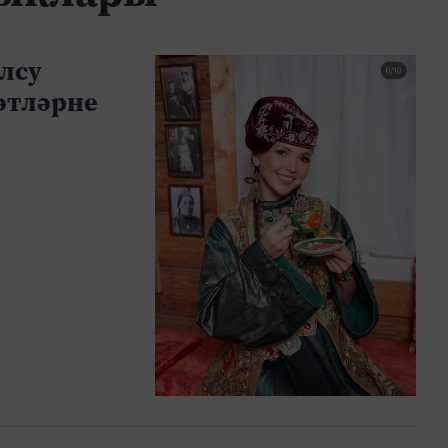
лсу
әтләрне