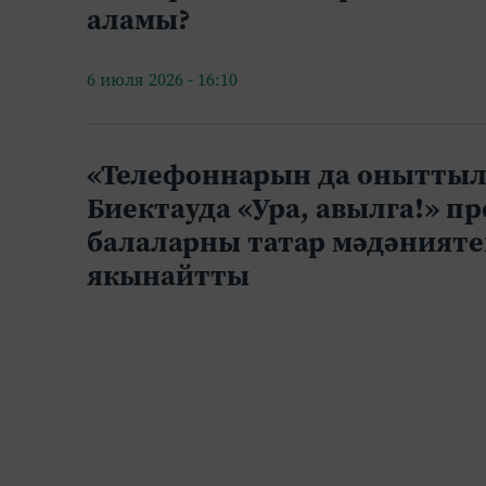
аламы?
6 июля 2026 - 16:10
«Телефоннарын да оныттыл
Биектауда «Ура, авылга!» п
балаларны татар мәдәнияте
якынайтты