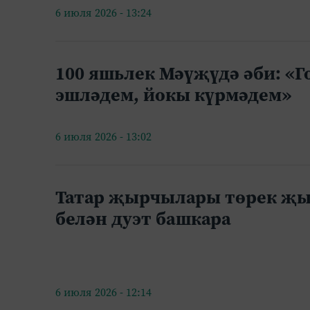
6 июля 2026 - 13:24
100 яшьлек Мәүҗүдә әби: «Г
эшләдем, йокы күрмәдем»
6 июля 2026 - 13:02
Татар җырчылары төрек җ
белән дуэт башкара
6 июля 2026 - 12:14