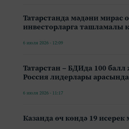
Татарстанда мәдәни мирас 
инвесторларга ташламалы к
6 июля 2026 - 12:09
Татарстан – БДИда 100 бал
Россия лидерлары арасында
6 июля 2026 - 11:17
Казанда өч көндә 19 исерек