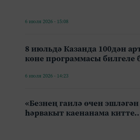
6 июля 2026 - 15:08
8 июльдә Казанда 100дән ар
көне программасы билгеле 
6 июля 2026 - 14:23
«Безнең гаилә өчен эшләгән
һәрвакыт каенанама китте..