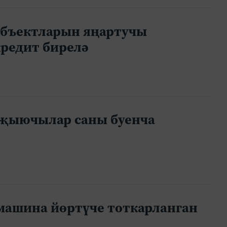
объектларын яңартучы
редит бирелә
л җыючылар саны буенча
 машина йөртүче тоткарланган