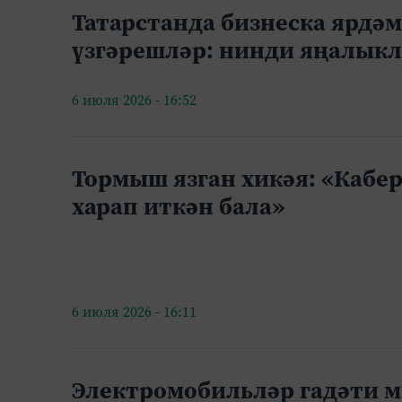
Татарстанда бизнеска ярдә
үзгәрешләр: нинди яңалыкл
6 июля 2026 - 16:52
Тормыш язган хикәя: «Кабе
харап иткән бала»
6 июля 2026 - 16:11
Электромобильләр гадәти