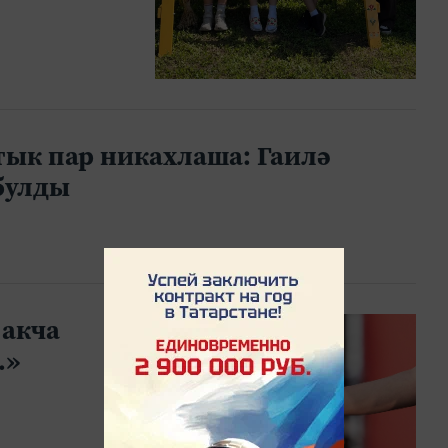
тык пар никахлаша: Гаилә
булды
 акча
.»