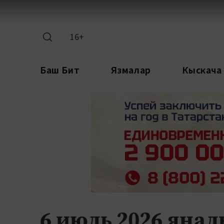
16+
Баш Бит
Язмалар
Кыскача
6 июль 2026 яңа