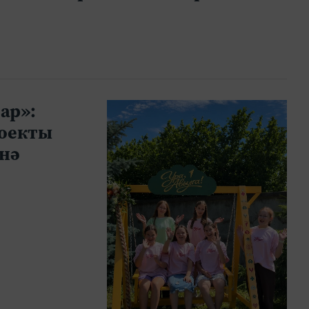
ар»:
роекты
нә