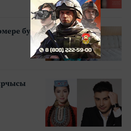
омере буе
ырчысы