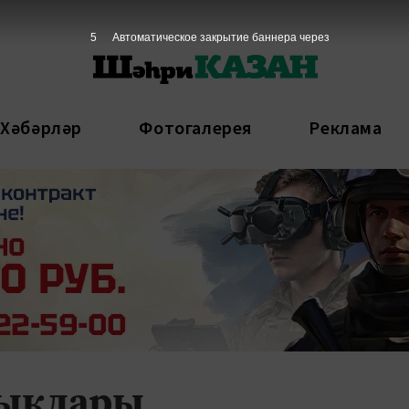
4
Автоматическое закрытие баннера через
 Хәбәрләр
Фотогалерея
Реклама
лыклары