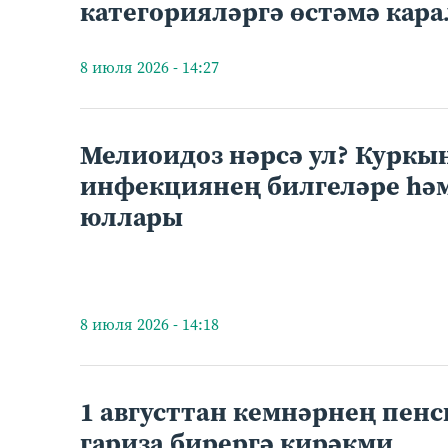
категорияләргә өстәмә кара
8 июля 2026 - 14:27
Мелиоидоз нәрсә ул? Куркы
инфекциянең билгеләре һәм
юллары
8 июля 2026 - 14:18
1 августтан кемнәрнең пенс
гариза бирергә кирәкми