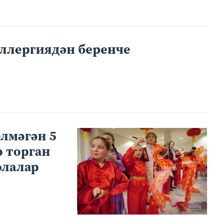
аллергиядән беренче
лмәгән 5
ә торган
олалар