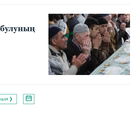
н
 булуның
ющая ❯