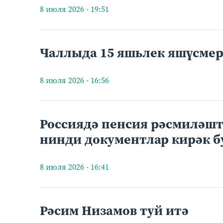
8 июля 2026 - 19:51
Чаллыда 15 яшьлек яшүсмер
8 июля 2026 - 16:56
Россиядә пенсия рәсмиләшт
нинди документлар кирәк б
8 июля 2026 - 16:41
Рәсим Низамов туй итә