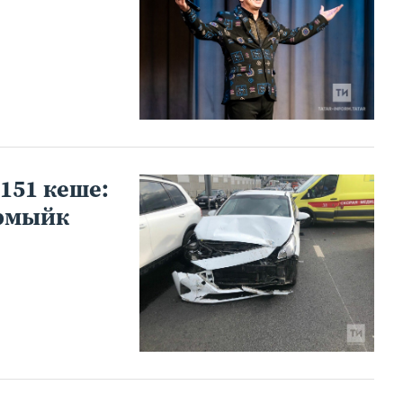
151 кеше:
ырмыйк