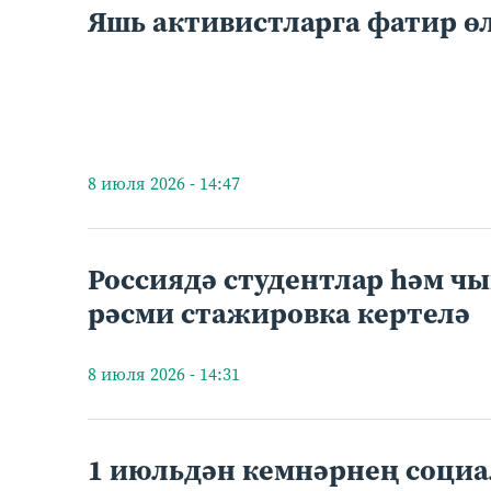
Яшь активистларга фатир ө
8 июля 2026 - 14:47
Россиядә студентлар һәм ч
рәсми стажировка кертелә
8 июля 2026 - 14:31
1 июльдән кемнәрнең социа