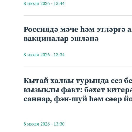
8 июля 2026 - 13:44
Россиядә мәче һәм этләргә 
вакциналар эшләнә
8 июля 2026 - 13:34
Кытай халкы турында сез бе
кызыклы факт: бәхет китер
саннар, фэн-шуй һәм сәер й
8 июля 2026 - 13:30