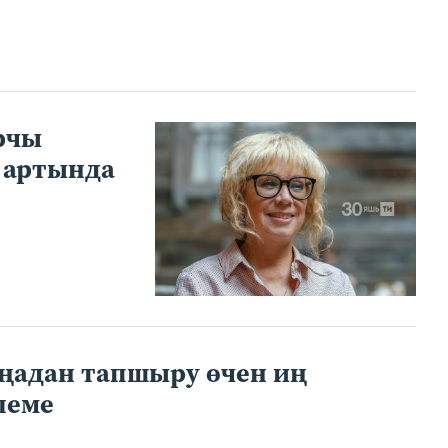
рчы
 артында
ңадан тапшыру өчен иң
леме