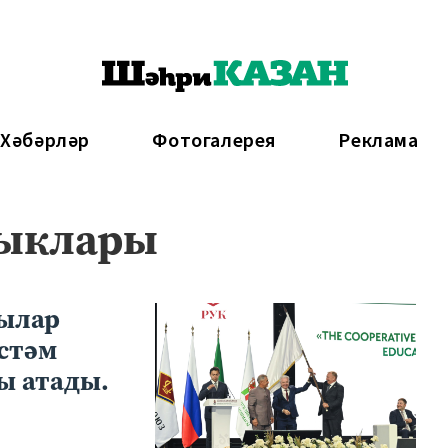
 Хәбәрләр
Фотогалерея
Реклама
лыклары
чылар
стәм
ы атады.