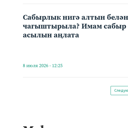
Сабырлык нигә алтын белә
чагыштырыла? Имам сабыр
асылын аңлата
8 июля 2026 - 12:25
Следу