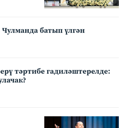
 Чулманда батып үлгән
ерү тәртибе гадиләштерелде:
улачак?