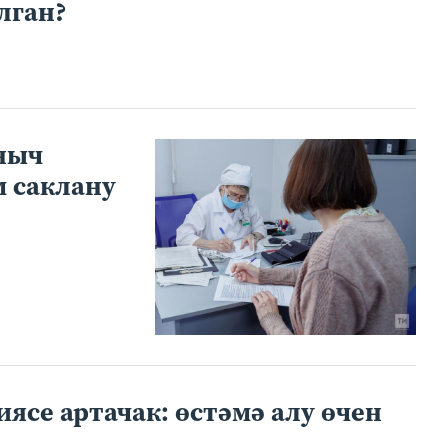
лган?
ныч
 саклану
иясе артачак: өстәмә алу өчен