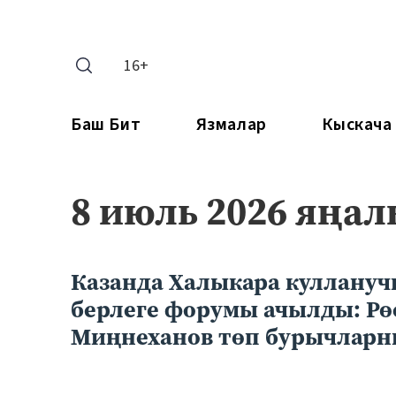
16+
Баш Бит
Язмалар
Кыскача
8 июль 2026 яңа
Казанда Халыкара куллану
берлеге форумы ачылды: Рө
Миңнеханов төп бурычларн