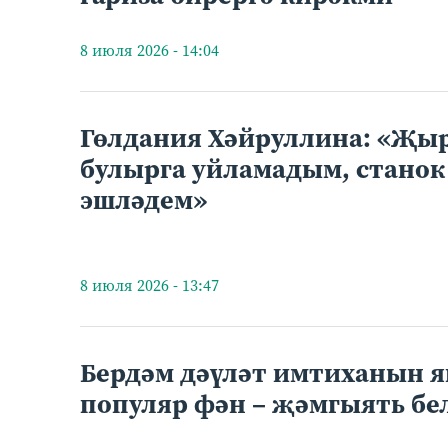
8 июля 2026 - 14:04
Гөлдания Хәйруллина: «Җы
булырга уйламадым, станок
эшләдем»
8 июля 2026 - 13:47
Бердәм дәүләт имтиханын я
популяр фән – җәмгыять бе