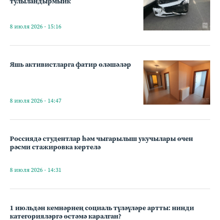
тулыландырмыйк
8 июля 2026 - 15:16
Яшь активистларга фатир өләшәләр
8 июля 2026 - 14:47
Россиядә студентлар һәм чыгарылыш укучылары өчен
рәсми стажировка кертелә
8 июля 2026 - 14:31
1 июльдән кемнәрнең социаль түләүләре артты: нинди
категорияләргә өстәмә каралган?