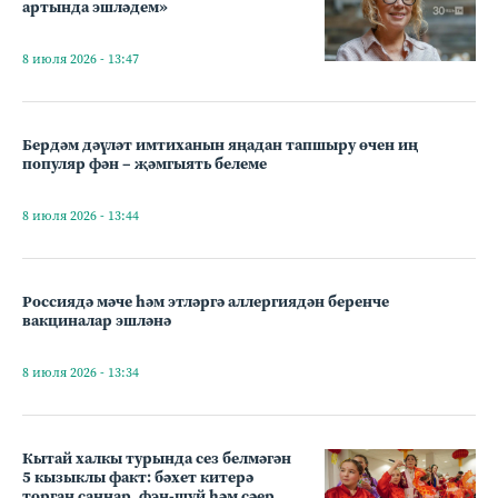
артында эшләдем»
8 июля 2026 - 13:47
Бердәм дәүләт имтиханын яңадан тапшыру өчен иң
популяр фән – җәмгыять белеме
8 июля 2026 - 13:44
Россиядә мәче һәм этләргә аллергиядән беренче
вакциналар эшләнә
8 июля 2026 - 13:34
Кытай халкы турында сез белмәгән
5 кызыклы факт: бәхет китерә
торган саннар, фэн-шуй һәм сәер