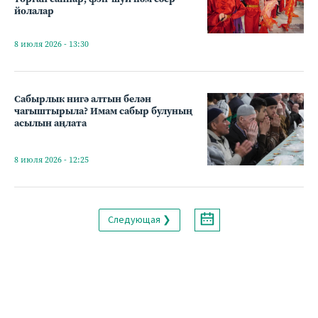
йолалар
8 июля 2026 - 13:30
Сабырлык нигә алтын белән
чагыштырыла? Имам сабыр булуның
асылын аңлата
8 июля 2026 - 12:25
Следующая ❯