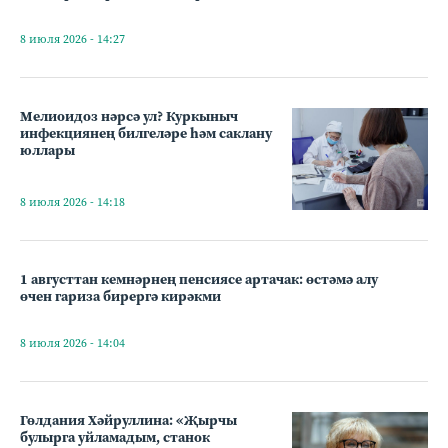
8 июля 2026 - 14:27
Мелиоидоз нәрсә ул? Куркыныч
инфекциянең билгеләре һәм саклану
юллары
8 июля 2026 - 14:18
1 августтан кемнәрнең пенсиясе артачак: өстәмә алу
өчен гариза бирергә кирәкми
8 июля 2026 - 14:04
Гөлдания Хәйруллина: «Җырчы
булырга уйламадым, станок