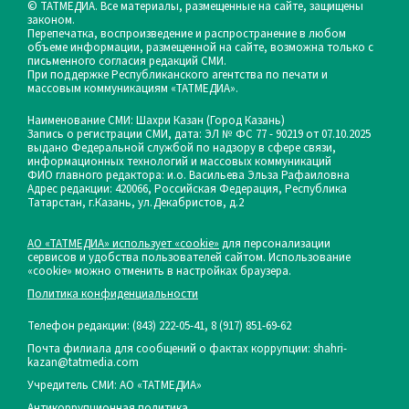
© ТАТМЕДИА. Все материалы, размещенные на сайте, защищены
законом.
Перепечатка, воспроизведение и распространение в любом
объеме информации, размещенной на сайте, возможна только с
письменного согласия редакций СМИ.
При поддержке Республиканского агентства по печати и
массовым коммуникациям «ТАТМЕДИА».
Наименование СМИ: Шахри Казан (Город Казань)
Запись о регистрации СМИ, дата: ЭЛ № ФС 77 - 90219 от 07.10.2025
выдано Федеральной службой по надзору в сфере связи,
информационных технологий и массовых коммуникаций
ФИО главного редактора: и.о. Васильева Эльза Рафаиловна
Адрес редакции: 420066, Российская Федерация, Республика
Татарстан, г.Казань, ул.Декабристов, д.2
АО «ТАТМЕДИА» использует «cookie»
для персонализации
сервисов и удобства пользователей сайтом. Использование
«cookie» можно отменить в настройках браузера.
Политика конфиденциальности
Телефон редакции:
(843) 222-05-41, 8 (917) 851-69-62
Почта филиала для сообщений о фактах коррупции: shahri-
kazan@tatmedia.com
Учредитель СМИ: АО «ТАТМЕДИА»
Антикоррупционная политика