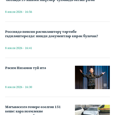
8 июля 2026 - 16:56
Россиядә пенсия рәсмиләштерү тәртибе
гадиләштерелде: нинди документлар кирәк булачак?
8 июля 2026 - 16:41
Рәсим Низамов туй итә
8 июля 2026 - 16:30
Мәгънәсезгә гомере өзелгән 151
кеше: кара исемлекне