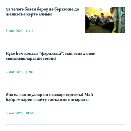
Үз теләге белән берәү дә беркемне дә
җәннәткә кертә алмый
5 мая 2026 - 11:11
Күке һәм коңгыз “фаразлый”: май аена халык
сынамышлары ни сөйли?
5 мая 2026 - 11:01
Яңа ел каникулларын кыскартыргамы? Май
бәйрәмнәрен озайту тәкъдиме яңгырады
5 мая 2026 - 10:56