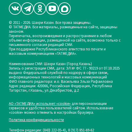
© 2011 - 2026. Шахри Казан. Все права защищены.
© ТАТМЕДИА. Все материалы, размещенные на сайте, защищены
законом.
Перепечатка, воспроизведение и распространение в любом
объеме информации, размещенной на сайте, возможна только с
письменного согласия редакций СМИ.
При поддержке Республиканского агентства по печати и
массовым коммуникациям «ТАТМЕДИА».
Наименование СМИ: Шахри Казан (Город Казань)
Запись о регистрации СМИ, дата: ЭЛ № ФС 77 - 90219 от 07.10.2025
выдано Федеральной службой по надзору в сфере связи,
информационных технологий и массовых коммуникаций
ФИО главного редактора: и.о. Васильева Эльза Рафаиловна
Адрес редакции: 420066, Российская Федерация, Республика
Татарстан, г.Казань, ул.Декабристов, д.2
АО «ТАТМЕДИА» использует «cookie»
для персонализации
сервисов и удобства пользователей сайтом. Использование
«cookie» можно отменить в настройках браузера.
Политика конфиденциальности
Телефон редакции:
(843) 222-05-41, 8 (917) 851-69-62