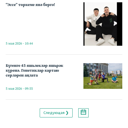
“Эссе” төркеме янә бергә!
5 мая 2026 - 10:44
Бүгенге 45 яшьлекләр яшьрәк
күренә. Генетиклар картаю
серләрен аңлата
5 мая 2026 - 09:55
Следующая ❯