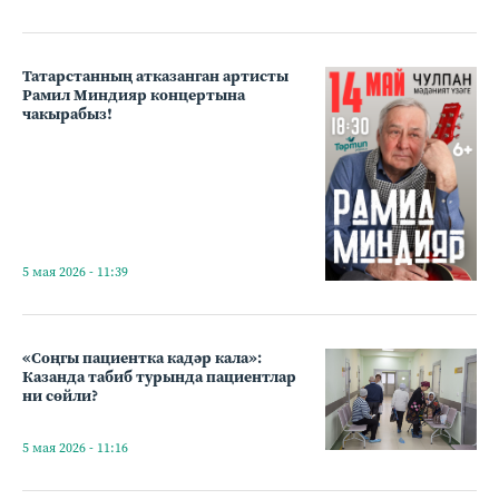
Татарстанның атказанган артисты
Рамил Миндияр концертына
чакырабыз!
5 мая 2026 - 11:39
«Соңгы пациентка кадәр кала»:
Казанда табиб турында пациентлар
ни сөйли?
5 мая 2026 - 11:16