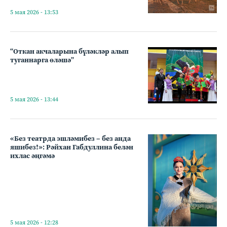
5 мая 2026 - 13:53
“Откан акчаларына бүләкләр алып
туганнарга өләшә”
5 мая 2026 - 13:44
«Без театрда эшләмибез – без анда
яшибез!»: Рәйхан Габдуллина белән
ихлас әңгәмә
5 мая 2026 - 12:28