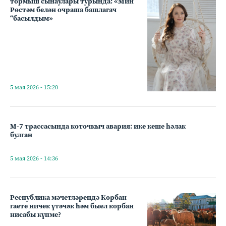
тормыш сынаулары турында: «Мин
Рөстәм белән очраша башлагач
“басылдым»
5 мая 2026 - 15:20
М-7 трассасында коточкыч авария: ике кеше һәлак
булган
5 мая 2026 - 14:36
Республика мәчетләрендә Корбан
гаете ничек үтәчәк һәм быел корбан
нисабы күпме?