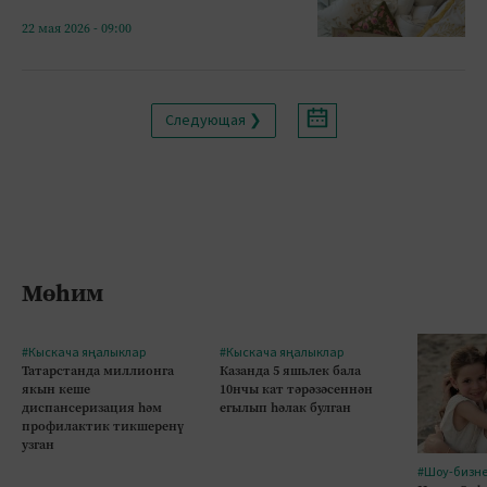
22 мая 2026 - 09:00
Следующая ❯
Мөһим
#Кыскача яңалыклар
#Кыскача яңалыклар
Татарстанда миллионга
Казанда 5 яшьлек бала
якын кеше
10нчы кат тәрәзәсеннән
диспансеризация һәм
егылып һәлак булган
профилактик тикшеренү
узган
#Шоу-бизн