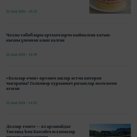
22 мая 2026 - 15:15
Чаллы табиблары ерткычларча кыйналган хатын-
кызны үлемнән алып калган
22 мая 2026 - 14:58
«Балалар өчен» иртәнге ашлар астма китереп
чыгарамы? Галимнәр куркыныч ризыклар исемлеген
атаган
22 мая 2026 - 14:22
Доллар төште — ял арзанайды:
Таиланд һәм Кытайга юлламалар
кискен очсызланган