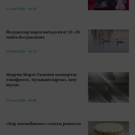
22 мая 2026 - 16:20
Йолдызлар нәрсә вәгъдә итә? 22–28
майга йолдызнамә
22 мая 2026 - 16:12
Җырчы Марат Галимов концерты:
тәнәфессез, музыкантларсыз, шоу-
шусыз
22 мая 2026 - 16:08
«Кар патшабикәсе» салаты рецепты