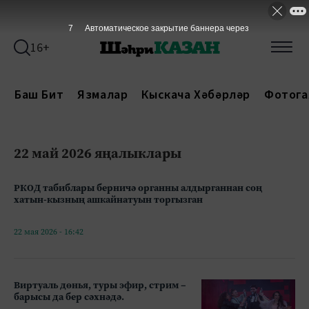
7
Автоматическое закрытие баннера через
16+
Баш Бит
Язмалар
Кыскача Хәбәрләр
Фотога
22 май 2026 яңалыклары
РКОД табиблары берничә органны алдырганнан соң
хатын-кызның ашкайнатуын торгызган
22 мая 2026 - 16:42
Виртуаль дөнья, туры эфир, стрим –
барысы да бер сәхнәдә.