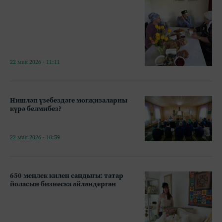
22 мая 2026 - 11:11
Нишләп үзебездәге могҗизаларны
күрә белмибез?
22 мая 2026 - 10:59
650 меңлек килен сандыгы: татар
йоласын бизнеска әйләндергән