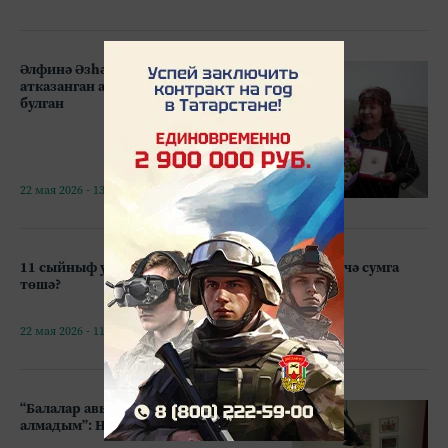
Әлфинә Әзһәмова Башкортстанның
атказанган артисты исеменә лаек
булган
22 мая 2026 - 13:18
11 сыйныф укучысының чыгарылыш кичәсе ничә сумга
төшә?
22 мая 2026 - 11:26
“Балалар авызыннан өзеп мотоцикл
алмадым”: Нурислам ага тормышы