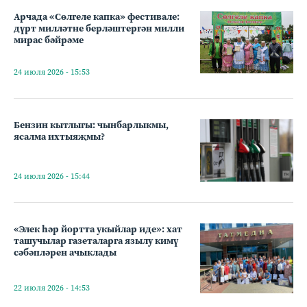
Арчада «Сөлгеле капка» фестивале:
дүрт милләтне берләштергән милли
мирас бәйрәме
24 июля 2026 - 15:53
Бензин кытлыгы: чынбарлыкмы,
ясалма ихтыяҗмы?
24 июля 2026 - 15:44
«Элек һәр йортта укыйлар иде»: хат
ташучылар газеталарга язылу кимү
сәбәпләрен ачыклады
22 июля 2026 - 14:53