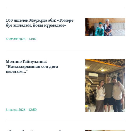
100 яшьлек Мәүҗүдә әби: «Гомере
буе эшләдем, йокы күрмәдем»
6 июля 2026 - 13:02
Мәдинә Гайнуллина:
“Намазларымнан соң дога
кылдым...”
3 июля 2026 - 12:50