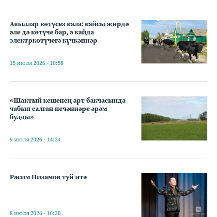
Авыллар көтүсез кала: кайсы җирдә
әле дә көтүче бар, ә кайда
электркөтүчегә күчкәннәр
15 июля 2026 - 10:58
«Шактый кешенең арт бакчасында
чабып салган печәннәре әрәм
булды»
9 июля 2026 - 14:34
Рәсим Низамов туй итә
8 июля 2026 - 16:30