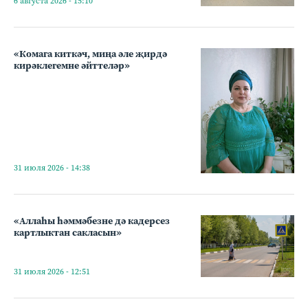
6 августа 2026 - 15:10
«Комага киткәч, миңа әле җирдә
кирәклегемне әйттеләр»
31 июля 2026 - 14:38
«Аллаһы һәммәбезне дә кадерсез
картлыктан сакласын»
31 июля 2026 - 12:51