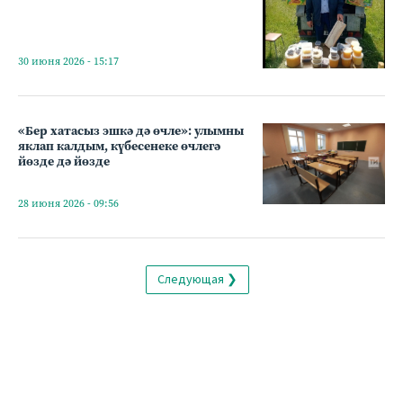
30 июня 2026 - 15:17
«Бер хатасыз эшкә дә өчле»: улымны
яклап калдым, күбесенеке өчлегә
йөзде дә йөзде
28 июня 2026 - 09:56
Следующая ❯