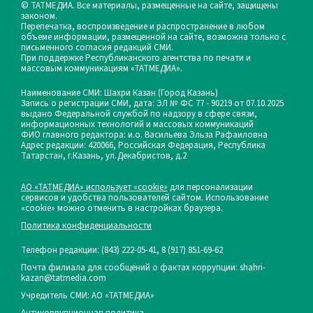
© ТАТМЕДИА. Все материалы, размещенные на сайте, защищены
законом.
Перепечатка, воспроизведение и распространение в любом
объеме информации, размещенной на сайте, возможна только с
письменного согласия редакций СМИ.
При поддержке Республиканского агентства по печати и
массовым коммуникациям «ТАТМЕДИА».
Наименование СМИ: Шахри Казан (Город Казань)
Запись о регистрации СМИ, дата: ЭЛ № ФС 77 - 90219 от 07.10.2025
выдано Федеральной службой по надзору в сфере связи,
информационных технологий и массовых коммуникаций
ФИО главного редактора: и.о. Васильева Эльза Рафаиловна
Адрес редакции: 420066, Российская Федерация, Республика
Татарстан, г.Казань, ул.Декабристов, д.2
АО «ТАТМЕДИА» использует «cookie»
для персонализации
сервисов и удобства пользователей сайтом. Использование
«cookie» можно отменить в настройках браузера.
Политика конфиденциальности
Телефон редакции:
(843) 222-05-41, 8 (917) 851-69-62
Почта филиала для сообщений о фактах коррупции: shahri-
kazan@tatmedia.com
Учредитель СМИ: АО «ТАТМЕДИА»
Антикоррупционная политика