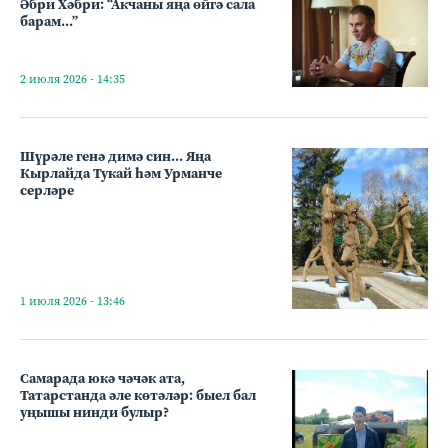
Әбри Хәбри: “Акчаны яңа өйгә сала
барам...”
2 июля 2026 - 14:35
Шүрәле генә димә син... Яңа
Кырлайда Тукай һәм Урманче
серләре
1 июля 2026 - 13:46
Самарада юкә чәчәк ата,
Татарстанда әле көтәләр: быел бал
уңышы нинди булыр?